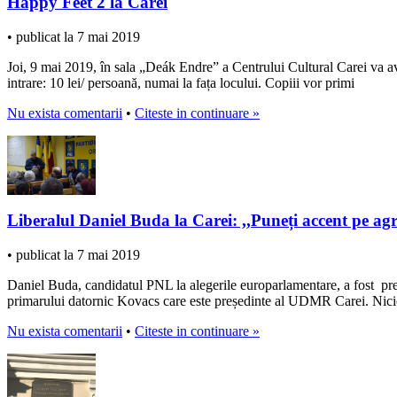
Happy Feet 2 la Carei
• publicat la 7 mai 2019
Joi, 9 mai 2019, în sala „Deák Endre” a Centrului Cultural Carei va av
intrare: 10 lei/ persoană, numai la fața locului. Copiii vor primi
Nu exista comentarii
•
Citeste in continuare »
Liberalul Daniel Buda la Carei: ,,Puneți accent pe agri
• publicat la 7 mai 2019
Daniel Buda, candidatul PNL la alegerile europarlamentare, a fost prezent
primarului datornic Kovacs care este președinte al UDMR Carei. Nic
Nu exista comentarii
•
Citeste in continuare »