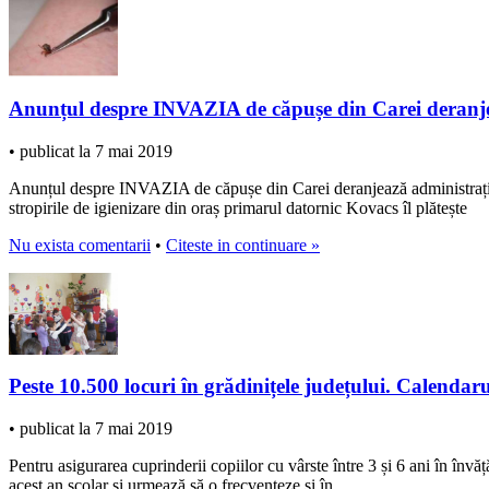
Anunțul despre INVAZIA de căpușe din Carei deranj
• publicat la 7 mai 2019
Anunțul despre INVAZIA de căpușe din Carei deranjează administrația K
stropirile de igienizare din oraș primarul datornic Kovacs îl plătește
Nu exista comentarii
•
Citeste in continuare »
Peste 10.500 locuri în grădinițele județului. Calendar
• publicat la 7 mai 2019
Pentru asigurarea cuprinderii copiilor cu vârste între 3 și 6 ani în în
acest an școlar și urmează să o frecventeze și în