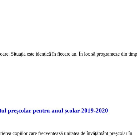
e. Situația este identică în fiecare an. În loc să programeze din timp
ntul preșcolar pentru anul școlar 2019-2020
rierea copiilor care frecventează unitatea de învățământ preșcolar în