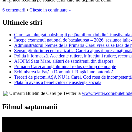
6 comentarii
•
Citeste in continuare »
Ultimele stiri
Cum i-au alungat habsburgii pe ţăranii români din Transilvania c
Începe examenul național de bacalaureat – 2026, sesiunea iulie
Administratorul Nemeș de la Primăria Carei vrea să se facă de râ
Sensul giratoriu recent realizat la Carei a ajuns în presa național
Poliția informează. Accidente rutiere, infracțiuni rutiere, recom
AJOFM Satu Mare, alături de sătmărenii din diaspora
Primăria Carei anunță iluminat redus pe timp de noapte
Schimbarea la Faţă a Domnului. Rugăciune puternică
Treceri de pietoni AȘA NU la Carei. Cod roșu de incompetență 
Plata în avans a beneficiilor de asistență socială
Urmariti Buletin de Carei pe Twitter la
www.twitter.com/buletinde
Filmul saptamanii