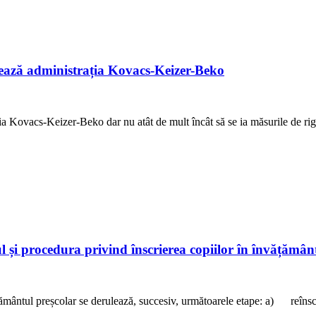
ează administrația Kovacs-Keizer-Beko
ovacs-Keizer-Beko dar nu atât de mult încât să se ia măsurile de rigoar
ul și procedura privind înscrierea copiilor în învățămâ
vățământul preșcolar se derulează, succesiv, următoarele etape: a) reînsc