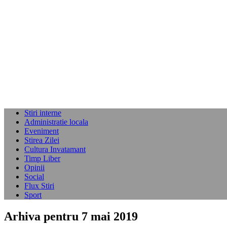
Stiri interne
Administratie locala
Eveniment
Stirea Zilei
Cultura Invatamant
Timp Liber
Opinii
Social
Flux Stiri
Sport
Arhiva pentru 7 mai 2019