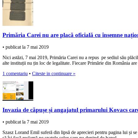
Primăria Carei nu are placă oficială cu însemne națio
• publicat la 7 mai 2019
Nici astăzi, 7 mai 2019, Primăria Carei nu a repus pe sediul său plăc
alte instituții nu țin loc de legalitate. Fiecare Primărie din România are
1 comentariu
•
Citeste in continuare »
Invazia de căpușe și angajatul primarului Kovacs care ,
• publicat la 7 mai 2019
Szasz Lorand Emil suferă din lipsă de aprecieri pentru pagina lui și se s
să își facă reclamă pe spatele celor care nu depind de banul