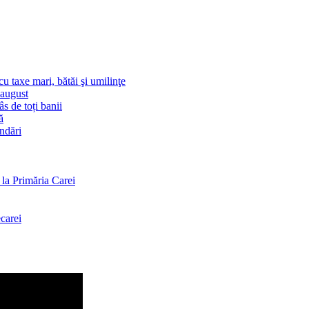
u taxe mari, bătăi şi umilinţe
-august
s de toți banii
ă
andări
la Primăria Carei
carei