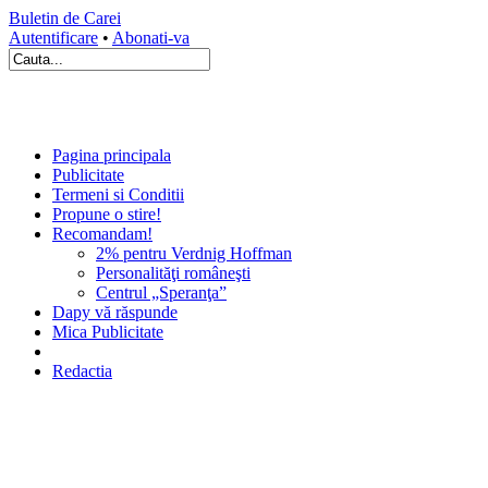
Buletin de Carei
Autentificare
•
Abonati-va
Pagina principala
Publicitate
Termeni si Conditii
Propune o stire!
Recomandam!
2% pentru Verdnig Hoffman
Personalităţi româneşti
Centrul „Speranţa”
Dapy vă răspunde
Mica Publicitate
Redactia