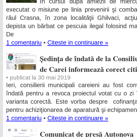
În cursul după amiezii de miercu
executat o misiune pe linia prevenirii şi combat
râul Crasna, în zona localităţii Ghilvaci, acţ
depista un bărbat ce pescuia ilegal folosind m
De
1 comentariu
•
Citeste in continuare »
Ședința de îndată de la Consili
de Carei informează corect citi
• publicat la 30 mai 2019
Ieri, consilierii municipali careieni au fost c
îndată pentru a revoca proiectul votat cu o zi 
varianta corectă. Este vorba despre cofinanţar
pentru achiziţionarea de aparatură şi echipame
1 comentariu
•
Citeste in continuare »
Comunicat de presă Autonova