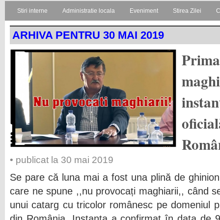
Stiri interne
Administratie locala
Eveniment
Stirea Zilei
C
ARHIVA PENTRU 30 MAI 2019
Primar
maghia
instan
oficia
Româ
• publicat la 30 mai 2019
Se pare că luna mai a fost una plină de ghinion
care ne spune ,,nu provocați maghiarii,, când 
unui catarg cu tricolor românesc pe domeniul pu
din România. Instanța a confirmat în data de 