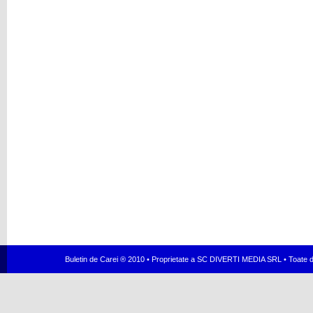
Buletin de Carei ® 2010 • Proprietate a SC DIVERTI MEDIA SRL • Toate dr