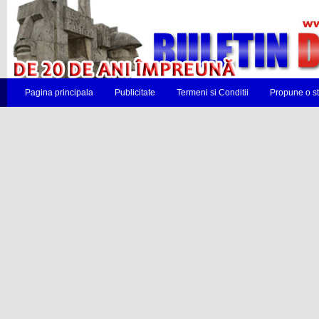
Pagina principala
Publicitate
Termeni si Conditii
Propune o st