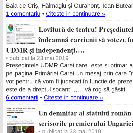
Baia de Criș, Hălmagiu și Gurahonț. Ioan Buteanu
1 comentariu
•
Citeste in continuare »
Lovitură de teatru! Președin
îndeamnă careienii să voteze f
UDMR și independenți….
• publicat la 23 mai 2019
Președintele UDMR Carei care este și primar al
pe pagina Primăriei Carei un mesaj prin care î
vot pentru că vom fi judecați în funcție de preze
este de-a dreptul șocant! ,,….vă rog să găsiți
6 comentarii
•
Citeste in continuare »
Un demnitar al statului român
scrisorile premierului Ungarie
• publicat la 23 mai 2019