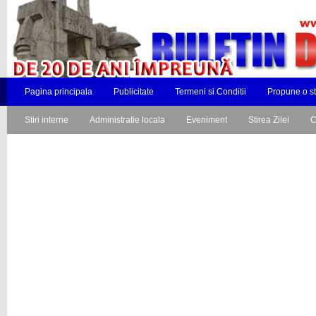
Pagina principala
Publicitate
Termeni si Conditii
Propune o st
Stiri interne
Administratie locala
Eveniment
Stirea Zilei
C