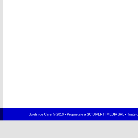
Buletin de Carei ® 2010 • Proprietate a SC DIVERTI MEDIA SRL • Toate dr