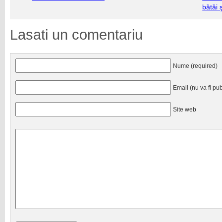
bătăi 
Lasati un comentariu
Nume (required)
Email (nu va fi pub
Site web