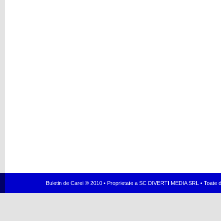
Buletin de Carei ® 2010 • Proprietate a SC DIVERTI MEDIA SRL • Toate dr