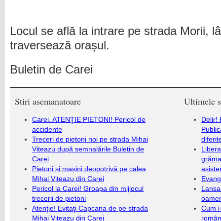
Locul se află la intrare pe strada Morii,
traversează orașul.
Buletin de Carei
Stiri asemanatoare
Ultimele s
Carei. ATENŢIE PIETONI! Pericol de
Delir!
accidente
Public
Treceri de pietoni noi pe strada Mihai
diferi
Viteazu după semnalările Buletin de
Libera
Carei
grămad
Pietoni și mașini deopotrivă pe calea
asiste
Mihai Viteazu din Carei
Evang
Pericol la Carei! Groapa din mijlocul
Lansa
trecerii de pietoni
oameni
Atenţie! Evitaţi Capcana de pe strada
Cum i-
Mihai Viteazu din Carei
români