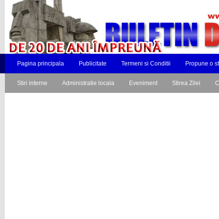
Pagina principala
Publicitate
Termeni si Conditii
Propune o st
Stiri interne
Administratie locala
Eveniment
Stirea Zilei
C