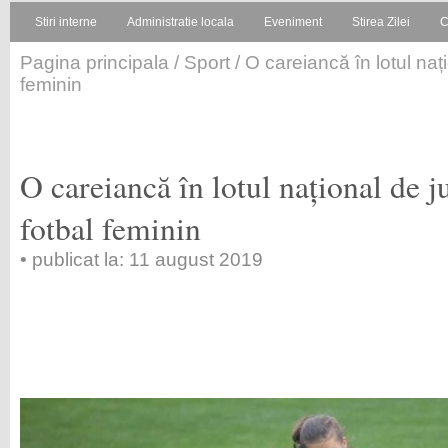
Stiri interne
Administratie locala
Eveniment
Stirea Zilei
C
Pagina principala
/
Sport
/ O careiancă în lotul naț
feminin
O careiancă în lotul național de 
fotbal feminin
• publicat la: 11 august 2019