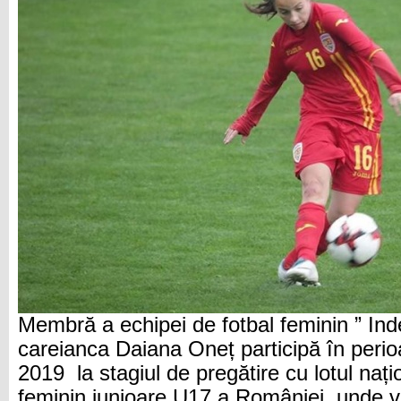
Membră a echipei de fotbal feminin ” In
careianca Daiana Oneț participă în peri
2019 la stagiul de pregătire cu lotul nați
feminin junioare U17 a României, unde va