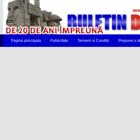
Pagina principala
Publicitate
Termeni si Conditii
Propune o st