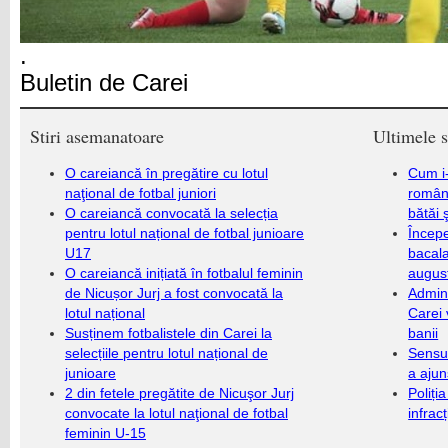
.
Buletin de Carei
Stiri asemanatoare
Ultimele s
O careiancă în pregătire cu lotul
Cum i-
naţional de fotbal juniori
români
O careiancă convocată la selecția
bătăi 
pentru lotul național de fotbal junioare
Încep
U17
bacala
O careiancă inițiată în fotbalul feminin
augus
de Nicușor Jurj a fost convocată la
Admini
lotul național
Carei 
Susținem fotbalistele din Carei la
banii
selecțiile pentru lotul național de
Sensul
junioare
a ajun
2 din fetele pregătite de Nicuşor Jurj
Poliți
convocate la lotul naţional de fotbal
infrac
feminin U-15