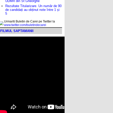
UDMR din Sf.Gheorghe
Rezultate Titularizare. Un număr de 90
de candidați au obținut note între 1 și
5
Urmariti Buletin de Carei pe Twitter la
www.twitter.com/buletindecarei
FILMUL SAPTAMANII