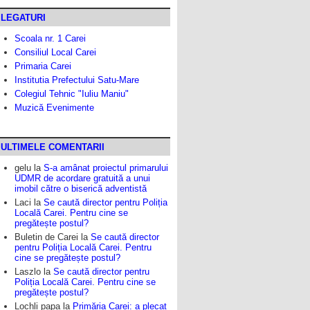
LEGATURI
Scoala nr. 1 Carei
Consiliul Local Carei
Primaria Carei
Institutia Prefectului Satu-Mare
Colegiul Tehnic "Iuliu Maniu"
Muzică Evenimente
ULTIMELE COMENTARII
gelu
la
S-a amânat proiectul primarului
UDMR de acordare gratuită a unui
imobil către o biserică adventistă
Laci
la
Se caută director pentru Poliția
Locală Carei. Pentru cine se
pregătește postul?
Buletin de Carei
la
Se caută director
pentru Poliția Locală Carei. Pentru
cine se pregătește postul?
Laszlo
la
Se caută director pentru
Poliția Locală Carei. Pentru cine se
pregătește postul?
Lochli papa
la
Primăria Carei: a plecat