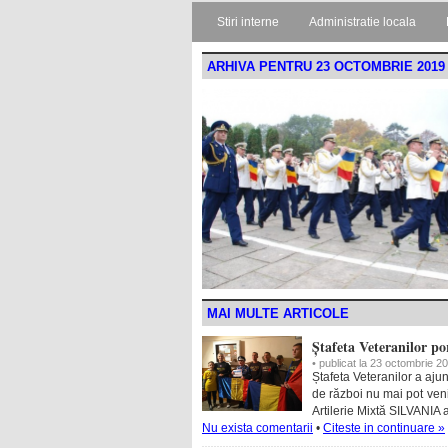
Stiri interne
Administratie locala
ARHIVA PENTRU 23 OCTOMBRIE 2019
MAI MULTE ARTICOLE
Ștafeta Veteranilor po
• publicat la 23 octombrie 2
Ștafeta Veteranilor a aju
de război nu mai pot veni
Artilerie Mixtă SILVANIA a
Nu exista comentarii
•
Citeste in continuare »