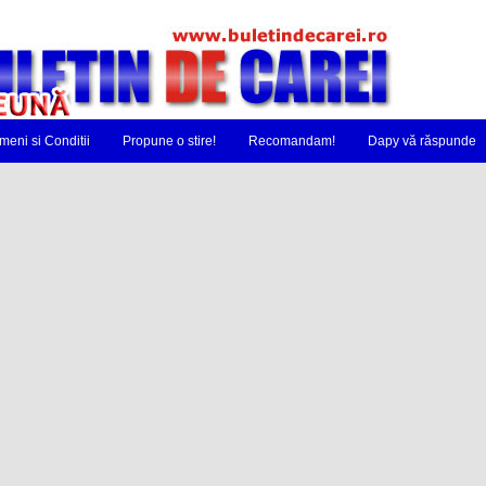
meni si Conditii
Propune o stire!
Recomandam!
Dapy vă răspunde