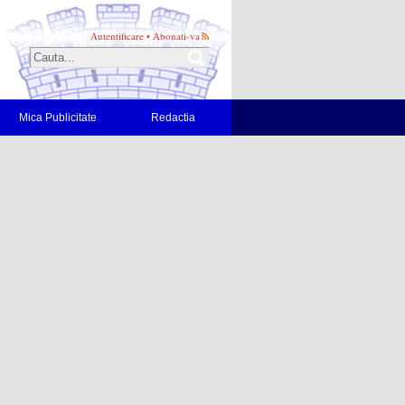
Autentificare
•
Abonati-va
Mica Publicitate
Redactia