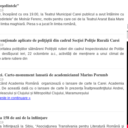
eședintele”
019
, începând cu ora 19.00, la Teatrul Municipal Carei publicul a avut întâlnire cu
dintele” de Molnár Ferenc, motiv pentru care cei de la Teatrul Ararat Baia Mare
în limba maghiară. Piesa s-a jucat în limba română,
enționale aplicate de polițiștii din cadrul Secției Poliție Rurală Carei
019
ritatea polițiștilor sătmăreni Polițiștii rutieri din cadrul Inspectoratului de Poliție
esfășurat ieri, 22 octombrie a.c., activități de menținere a unui climat de
e artere rutiere din
rei. Carte-monument lansată de academicianul Marius Porumb
019
 când Academia Română organizează o lansare de carte la Carei. Academia
De această dată cu o lansare de carte în prezența Înaltpreasfinţitului Andrei,
leacului și Clujului și Mitropolitul Clujului, Maramureșului
teste in continuare »
158 de ani de la înfiinţare
019
 înfiinţează la Sibiu, “Asociaţiunea Transilvania pentru Literatură Română şi