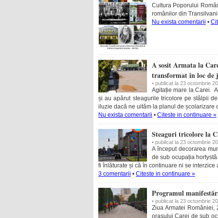
Cultura Poporului Român” 
românilor din Transilvani
Nu exista comentarii
•
Ci
A sosit Armata la Car
transformat în loc de 
• publicat la 23 octombrie 2
Agitație mare la Carei. 
și au apărut steagurile tricolore pe stâlpii
iluzie dacă ne uităm la planul de școlarizare 
Nu exista comentarii
•
Citeste in continuare »
Steaguri tricolore la C
• publicat la 23 octombrie 2
A început decorarea muni
de sub ocupația hortystă
fi înlăturate și că în continuare ni se interzi
3 comentarii
•
Citeste in continuare »
Programul manifestăril
• publicat la 23 octombrie 2
Ziua Armatei României, 2
orașului Carei de sub oc