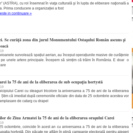
(ASTRA), cu rol însemnat în viaţa culturală şi în lupta de eliberare naţională a
a. Prima conducere a organizației a fost
teste in continuare »
ei. Se curăță zona din jurul Monumentului Ostașului Român ascuns și
joacă
019
Avioanele survolează spațiul aerian, au început operațiunile masive de curățenie
 de pe unele artere principale. Începem să simțim că trăim în România. E doar o
care
arei la 75 de ani de la eliberarea de sub ocupația hortystă
019
cipiului Carei cu steaguri tricolore la aniversarea a 75 de ani de la eliberarea
. Știm că imediat după ceremoniile oficiale din data de 25 octombrie acestea vor
ce amplasare de catarg cu drapel
or de Ziua Armatei la 75 de ani de la eliberarea orașului Carei
019
5 octombrie, coincide în acest an cu aniversarea a 75 de ani de la eliberarea
upația hortystă. Din păcate ne aflăm în plină campanie electorală pentru alegeri