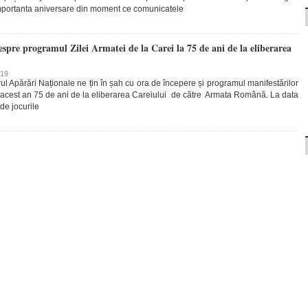
importanta aniversare din moment ce comunicatele
spre programul Zilei Armatei de la Carei la 75 de ani de la eliberarea
019
rul Apărări Naționale ne țin în șah cu ora de începere și programul manifestărilor
 acest an 75 de ani de la eliberarea Careiului de către Armata Română. La data
e jocurile