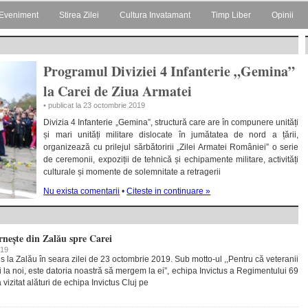
Eveniment
Stirea Zilei
Cultura Invatamant
Timp Liber
Opinii
Programul Diviziei 4 Infanterie „Gemina”
la Carei de Ziua Armatei
• publicat la 23 octombrie 2019
Divizia 4 Infanterie „Gemina”, structură care are în compunere unități
și mari unități militare dislocate în jumătatea de nord a țării,
organizează cu prilejul sărbătoririi „Zilei Armatei României” o serie
de ceremonii, expoziții de tehnică și echipamente militare, activități
culturale și momente de solemnitate a retragerii
Nu exista comentarii
•
Citeste in continuare »
rnește din Zalău spre Carei
019
ns la Zalău în seara zilei de 23 octombrie 2019. Sub motto-ul ,,Pentru că veteranii
 la noi, este datoria noastră să mergem la ei”, echipa Invictus a Regimentului 69
 vizitat alături de echipa Invictus Cluj pe