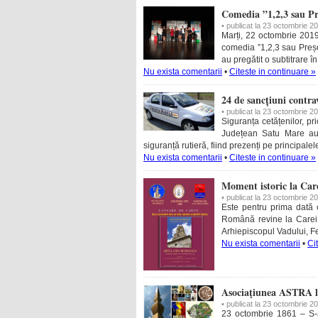
Comedia ”1,2,3 sau Pr
• publicat la 23 octombrie 2
Marți, 22 octombrie 2019
comedia ”1,2,3 sau Preșe
au pregătit o subtitrare 
Nu exista comentarii
•
Citeste in continuare »
24 de sancțiuni contrav
• publicat la 23 octombrie 2
Siguranța cetățenilor, prio
Județean Satu Mare au d
siguranță rutieră, fiind prezenți pe principalel
Nu exista comentarii
•
Citeste in continuare »
Moment istoric la Ca
• publicat la 23 octombrie 2
Este pentru prima dată
Română revine la Carei. 
Arhiepiscopul Vadului, Fe
Nu exista comentarii
•
Ci
Asociaţiunea ASTRA la 
• publicat la 23 octombrie 2
23 octombrie 1861 – S-a