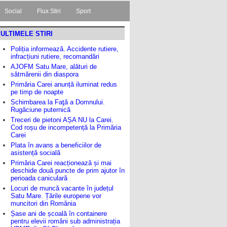
Social
Flux Stiri
Sport
ULTIMELE STIRI
Poliția informează. Accidente rutiere,
infracțiuni rutiere, recomandări
AJOFM Satu Mare, alături de
sătmărenii din diaspora
Primăria Carei anunță iluminat redus
pe timp de noapte
Schimbarea la Faţă a Domnului.
Rugăciune puternică
Treceri de pietoni AȘA NU la Carei.
Cod roșu de incompetență la Primăria
Carei
Plata în avans a beneficiilor de
asistență socială
Primăria Carei reacționează și mai
deschide două puncte de prim ajutor în
perioada caniculară
Locuri de muncă vacante în județul
Satu Mare. Țările europene vor
muncitori din România
Șase ani de școală în containere
pentru elevii români sub administrația