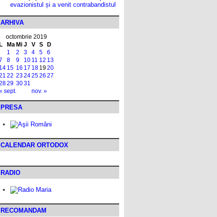
evazionistul și a venit contrabandistul
ARHIVA
octombrie 2019
L
Ma
Mi
J
V
S
D
1
2
3
4
5
6
7
8
9
10
11
12
13
14
15
16
17
18
19
20
21
22
23
24
25
26
27
28
29
30
31
« sept.
nov. »
PRESA
CALENDAR ORTODOX
RADIO
RECOMANDAM