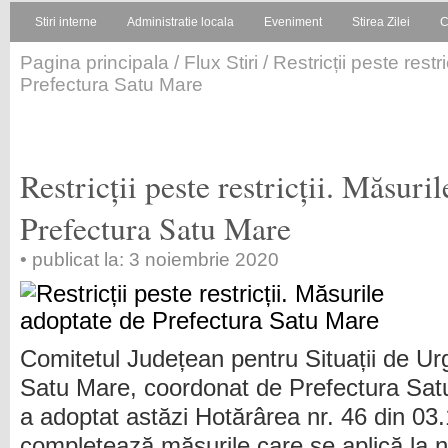
Stiri interne
Administratie locala
Eveniment
Stirea Zilei
C
Pagina principala
/
Flux Stiri
/ Restricții peste restr
Prefectura Satu Mare
Restricții peste restricții. Măsuri
Prefectura Satu Mare
• publicat la: 3 noiembrie 2020
Comitetul Județean pentru Situații de Ur
Satu Mare, coordonat de Prefectura Sat
a adoptat astăzi Hotărârea nr. 46 din 03
completează măsurile care se aplică la ni