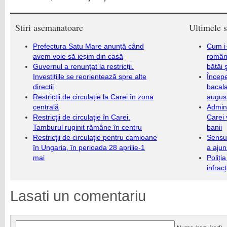
Stiri asemanatoare
Ultimele s
Prefectura Satu Mare anunță când
Cum i-
avem voie să ieșim din casă
români
Guvernul a renunțat la restricții.
bătăi 
Investițiile se reorientează spre alte
Încep
direcții
bacala
Restricții de circulație la Carei în zona
augus
centrală
Admini
Restricţii de circulaţie în Carei.
Carei 
Tamburul ruginit rămâne în centru
banii
Restricţii de circulaţie pentru camioane
Sensul
în Ungaria, în perioada 28 aprilie-1
a ajun
mai
Poliți
infrac
Lasati un comentariu