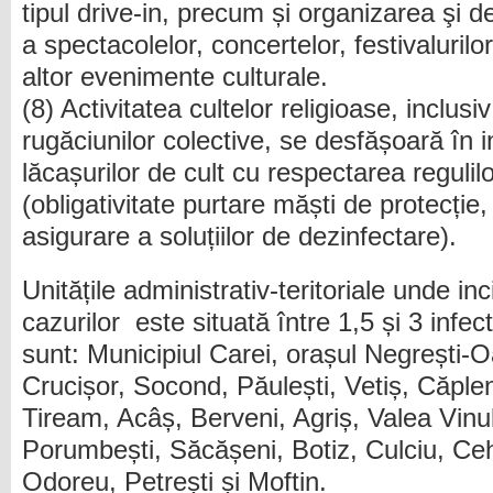
tipul drive-in, precum și organizarea şi d
a spectacolelor, concertelor, festivalurilo
altor evenimente culturale.
(8) Activitatea cultelor religioase, inclusiv
rugăciunilor colective, se desfășoară în in
lăcașurilor de cult cu respectarea regulil
(obligativitate purtare măști de protecție, 
asigurare a soluțiilor de dezinfectare).
Unitățile administrativ-teritoriale unde i
cazurilor este situată între 1,5 și 3 infect
sunt: Municipiul Carei, orașul Negrești-
Crucișor, Socond, Păulești, Vetiș, Căplen
Tiream, Acâș, Berveni, Agriș, Valea Vinu
Porumbești, Săcășeni, Botiz, Culciu, Ceh
Odoreu, Petrești și Moftin.