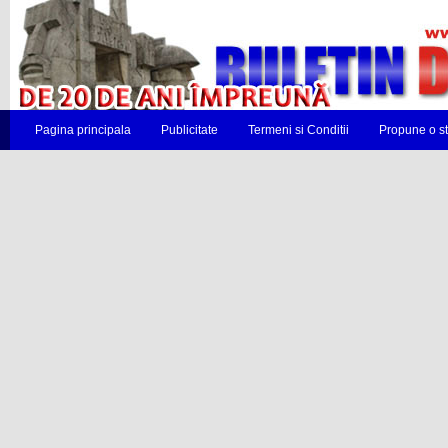
Pagina principala
Publicitate
Termeni si Conditii
Propune o st