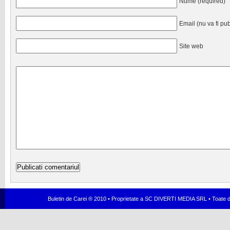
Nume (required)
Email (nu va fi pub
Site web
Buletin de Carei ® 2010 • Proprietate a SC DIVERTI MEDIA SRL • Toate dr