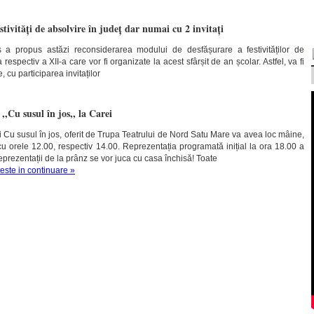
estivități de absolvire în județ dar numai cu 2 invitați
as a propus astăzi reconsiderarea modului de desfășurare a festivităților de
a respectiv a XII-a care vor fi organizate la acest sfârșit de an școlar. Astfel, va fi
 cu participarea invitaților
,,Cu susul în jos,, la Carei
i Cu susul în jos, oferit de Trupa Teatrului de Nord Satu Mare va avea loc mâine,
 orele 12.00, respectiv 14.00. Reprezentația programată inițial la ora 18.00 a
eprezentații de la prânz se vor juca cu casa închisă! Toate
teste in continuare »