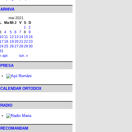
ARHIVA
mai 2021
L
Ma
Mi
J
V
S
D
1
2
3
4
5
6
7
8
9
10
11
12
13
14
15
16
17
18
19
20
21
22
23
24
25
26
27
28
29
30
31
« apr.
iun. »
PRESA
CALENDAR ORTODOX
RADIO
RECOMANDAM