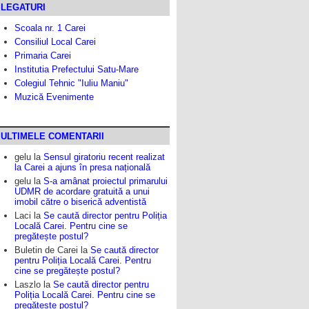
LEGATURI
Scoala nr. 1 Carei
Consiliul Local Carei
Primaria Carei
Institutia Prefectului Satu-Mare
Colegiul Tehnic "Iuliu Maniu"
Muzică Evenimente
ULTIMELE COMENTARII
gelu
la
Sensul giratoriu recent realizat
la Carei a ajuns în presa națională
gelu
la
S-a amânat proiectul primarului
UDMR de acordare gratuită a unui
imobil către o biserică adventistă
Laci
la
Se caută director pentru Poliția
Locală Carei. Pentru cine se
pregătește postul?
Buletin de Carei
la
Se caută director
pentru Poliția Locală Carei. Pentru
cine se pregătește postul?
Laszlo
la
Se caută director pentru
Poliția Locală Carei. Pentru cine se
pregătește postul?