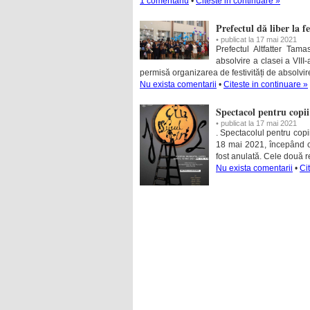
1 comentariu
•
Citeste in continuare »
Prefectul dă liber la f
• publicat la 17 mai 2021
Prefectul Altfatter Tam
absolvire a clasei a VIII-
permisă organizarea de festivități de absolvire,
Nu exista comentarii
•
Citeste in continuare »
Spectacol pentru copii 
• publicat la 17 mai 2021
. Spectacolul pentru copi
18 mai 2021, începând cu
fost anulată. Cele două r
Nu exista comentarii
•
Ci