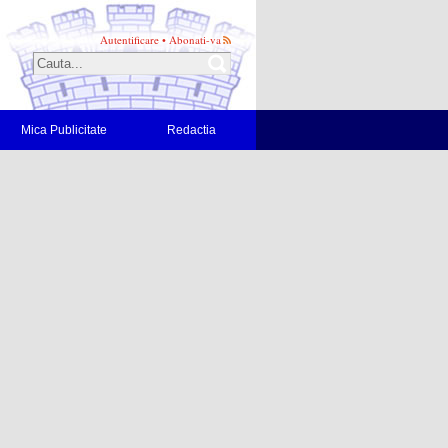
Autentificare
•
Abonati-va
Mica Publicitate
Redactia