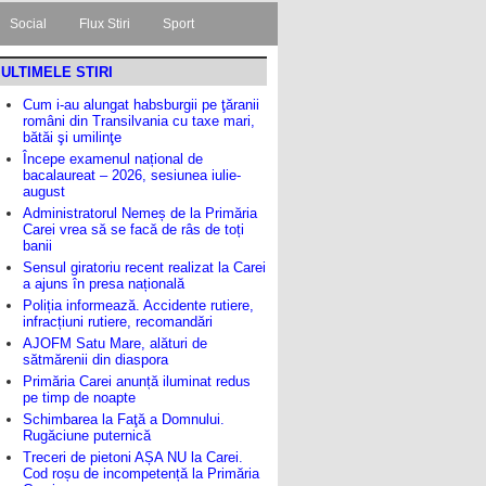
Social
Flux Stiri
Sport
ULTIMELE STIRI
Cum i-au alungat habsburgii pe ţăranii
români din Transilvania cu taxe mari,
bătăi şi umilinţe
Începe examenul național de
bacalaureat – 2026, sesiunea iulie-
august
Administratorul Nemeș de la Primăria
Carei vrea să se facă de râs de toți
banii
Sensul giratoriu recent realizat la Carei
a ajuns în presa națională
Poliția informează. Accidente rutiere,
infracțiuni rutiere, recomandări
AJOFM Satu Mare, alături de
sătmărenii din diaspora
Primăria Carei anunță iluminat redus
pe timp de noapte
Schimbarea la Faţă a Domnului.
Rugăciune puternică
Treceri de pietoni AȘA NU la Carei.
Cod roșu de incompetență la Primăria