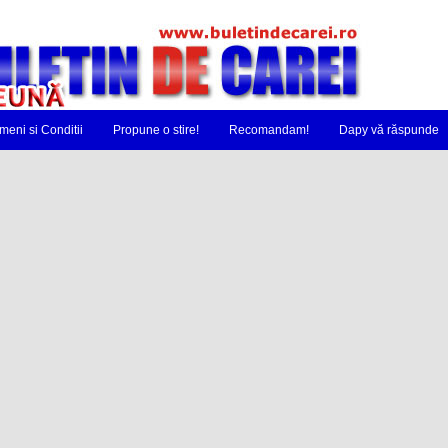
meni si Conditii
Propune o stire!
Recomandam!
Dapy vă răspunde