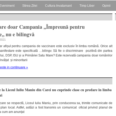
Eveniment
Stirea Zilei
Cultura Invatamant
Timp Liber
Opinii
are doar Campania ,,Împreună pentru
,, nu e bilingvă
 2021
r afișul pentru campania de vaccinare este exclusiv în limba română. Orice alt
nifestare este specificată …bilingv. Să fie o discriminare pozitivă din partea
ctului, DSP, ISU și a Primăriei Satu Mare? Este rezervată campania doar românilor
învățat și minoritarii
teste in continuare »
 la Liceul Iuliu Maniu din Carei nu cuprinde clase cu predare în limba
ri
 care se respectă, Liceul Iuliu Maniu, prin conducerea sa, trimite comunicate de
 plan local. Astfel, astăzi a fost transmis un comunicat oficial privind planul de
șa cum am anunțat