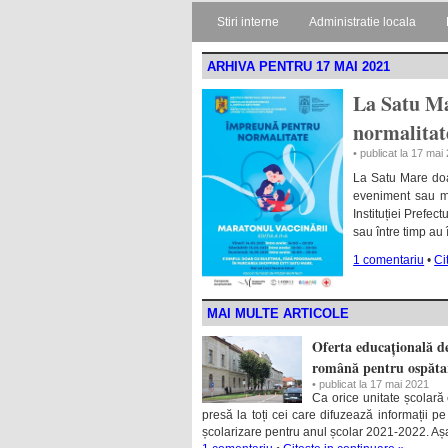
Stiri interne
Administratie locala
ARHIVA PENTRU 17 MAI 2021
La Satu M
normalitate
• publicat la 17 mai
La Satu Mare doa
eveniment sau ma
Instituției Prefe
sau între timp au 
1 comentariu
•
Ci
MAI MULTE ARTICOLE
Oferta educațională de
română pentru ospăta
• publicat la 17 mai 2021
Ca orice unitate școlară
presă la toți cei care difuzează informații pe
școlarizare pentru anul școlar 2021-2022. A