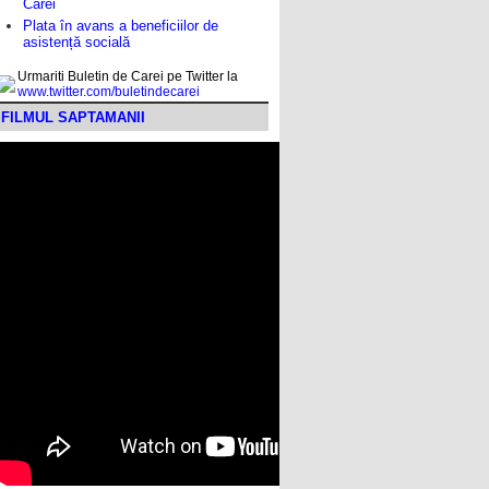
Carei
Plata în avans a beneficiilor de
asistență socială
Urmariti Buletin de Carei pe Twitter la
www.twitter.com/buletindecarei
FILMUL SAPTAMANII