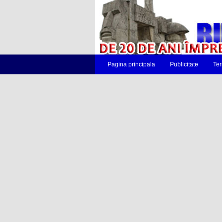
Pagina principala
Publicitate
Ter