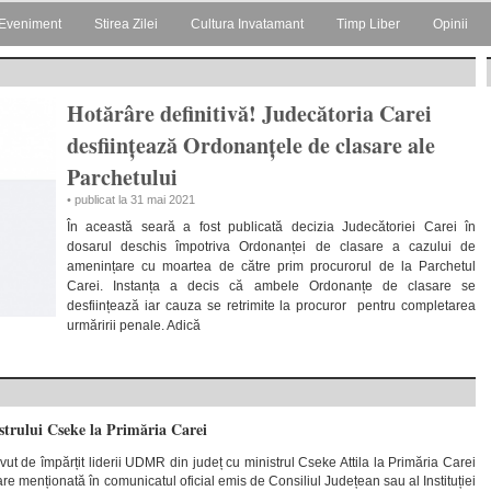
Eveniment
Stirea Zilei
Cultura Invatamant
Timp Liber
Opinii
Hotărâre definitivă! Judecătoria Carei
desființează Ordonanțele de clasare ale
Parchetului
• publicat la 31 mai 2021
În această seară a fost publicată decizia Judecătoriei Carei în
dosarul deschis împotriva Ordonanței de clasare a cazului de
amenințare cu moartea de către prim procurorul de la Parchetul
Carei. Instanța a decis că ambele Ordonanțe de clasare se
desființează iar cauza se retrimite la procuror pentru completarea
urmăririi penale. Adică
strului Cseke la Primăria Carei
avut de împărțit liderii UDMR din județ cu ministrul Cseke Attila la Primăria Carei
are menționată în comunicatul oficial emis de Consiliul Județean sau al Instituției