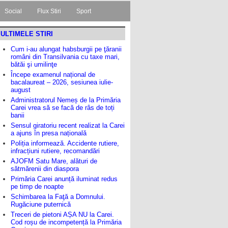
Social
Flux Stiri
Sport
ULTIMELE STIRI
Cum i-au alungat habsburgii pe ţăranii
români din Transilvania cu taxe mari,
bătăi şi umilinţe
Începe examenul național de
bacalaureat – 2026, sesiunea iulie-
august
Administratorul Nemeș de la Primăria
Carei vrea să se facă de râs de toți
banii
Sensul giratoriu recent realizat la Carei
a ajuns în presa națională
Poliția informează. Accidente rutiere,
infracțiuni rutiere, recomandări
AJOFM Satu Mare, alături de
sătmărenii din diaspora
Primăria Carei anunță iluminat redus
pe timp de noapte
Schimbarea la Faţă a Domnului.
Rugăciune puternică
Treceri de pietoni AȘA NU la Carei.
Cod roșu de incompetență la Primăria