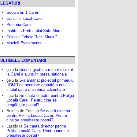
LEGATURI
Scoala nr. 1 Carei
Consiliul Local Carei
Primaria Carei
Institutia Prefectului Satu-Mare
Colegiul Tehnic "Iuliu Maniu"
Muzică Evenimente
ULTIMELE COMENTARII
gelu
la
Sensul giratoriu recent realizat
la Carei a ajuns în presa națională
gelu
la
S-a amânat proiectul primarului
UDMR de acordare gratuită a unui
imobil către o biserică adventistă
Laci
la
Se caută director pentru Poliția
Locală Carei. Pentru cine se
pregătește postul?
Buletin de Carei
la
Se caută director
pentru Poliția Locală Carei. Pentru
cine se pregătește postul?
Laszlo
la
Se caută director pentru
Poliția Locală Carei. Pentru cine se
pregătește postul?