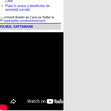
Carei
Plata în avans a beneficiilor de
asistență socială
Urmariti Buletin de Carei pe Twitter la
www.twitter.com/buletindecarei
FILMUL SAPTAMANII