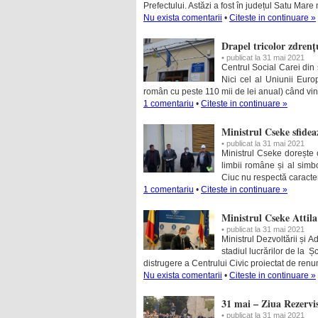
Prefectului. Astăzi a fost în județul Satu Mare 
Nu exista comentarii
•
Citeste in continuare »
Drapel tricolor zdrenț
• publicat la 31 mai 2021
Centrul Social Carei din 
Nici cel al Uniunii Euro
român cu peste 110 mii de lei anual) când vin
1 comentariu
•
Citeste in continuare »
Ministrul Cseke sfideaz
• publicat la 31 mai 2021
Ministrul Cseke dorește cu
limbii române și al simbo
Ciuc nu respectă caracteru
1 comentariu
•
Citeste in continuare »
Ministrul Cseke Attila
• publicat la 31 mai 2021
Ministrul Dezvoltării și A
stadiul lucrărilor de la Ș
distrugere a Centrului Civic proiectat de renum
Nu exista comentarii
•
Citeste in continuare »
31 mai – Ziua Rezervis
• publicat la 31 mai 2021