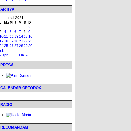
ARHIVA
mai 2021
L
Ma
Mi
J
V
S
D
1
2
3
4
5
6
7
8
9
10
11
12
13
14
15
16
17
18
19
20
21
22
23
24
25
26
27
28
29
30
31
« apr.
iun. »
PRESA
CALENDAR ORTODOX
RADIO
RECOMANDAM