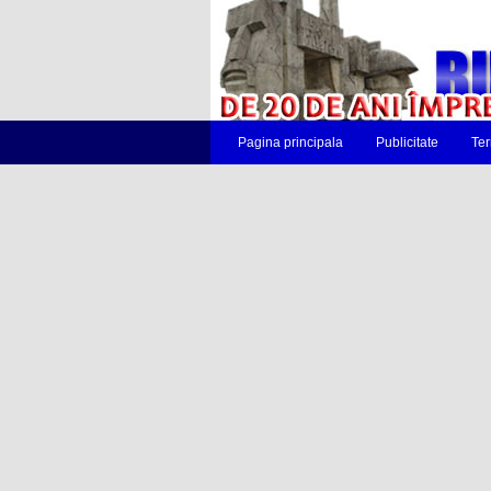
Pagina principala
Publicitate
Ter