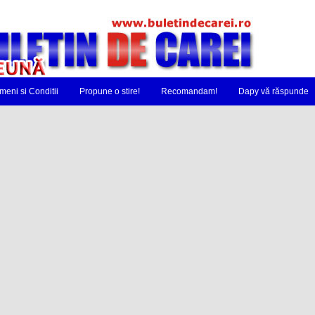
meni si Conditii
Propune o stire!
Recomandam!
Dapy vă răspunde