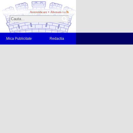
Autentificare
•
Abonati-va
Mica Publicitate
Redactia