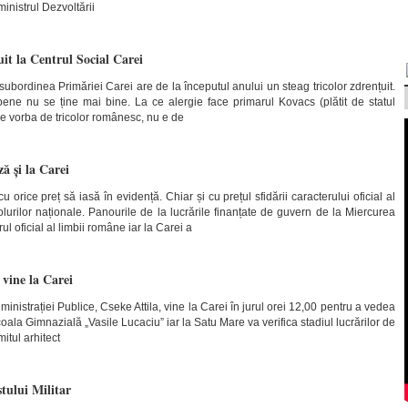
ministrul Dezvoltării
uit la Centrul Social Carei
subordinea Primăriei Carei are de la începutul anului un steag tricolor zdrențuit.
pene nu se ține mai bine. La ce alergie face primarul Kovacs (plătit de statul
e vorba de tricolor românesc, nu e de
ă și la Carei
 orice preț să iasă în evidență. Chiar și cu prețul sfidării caracterului oficial al
lurilor naționale. Panourile de la lucrările finanțate de guvern de la Miercurea
l oficial al limbii române iar la Carei a
 vine la Carei
dministrației Publice, Cseke Attila, vine la Carei în jurul orei 12,00 pentru a vedea
coala Gimnazială „Vasile Lucaciu” iar la Satu Mare va verifica stadiul lucrărilor de
itul arhitect
tului Militar