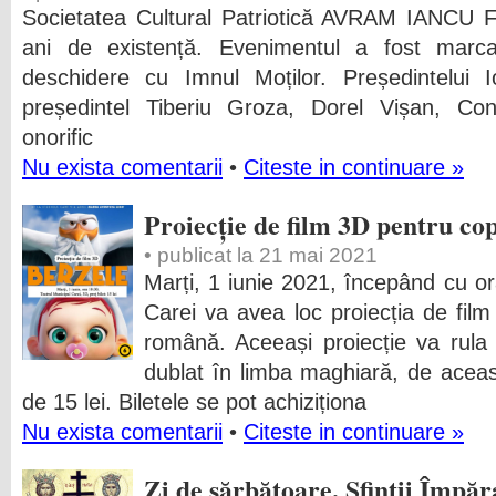
Societatea Cultural Patriotică AVRAM IANCU Fi
ani de existență. Evenimentul a fost mar
deschidere cu Imnul Moților. Președintelui I
președintel Tiberiu Groza, Dorel Vișan, Cons
onorific
Nu exista comentarii
•
Citeste in continuare »
Proiecție de film 3D pentru cop
• publicat la 21 mai 2021
Marți, 1 iunie 2021, începând cu or
Carei va avea loc proiecția de film
română. Aceeași proiecție va rula d
dublat în limba maghiară, de aceast
de 15 lei. Biletele se pot achiziționa
Nu exista comentarii
•
Citeste in continuare »
Zi de sărbătoare. Sfinții Împăr