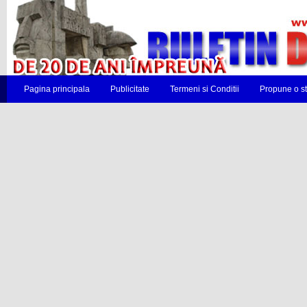
Pagina principala
Publicitate
Termeni si Conditii
Propune o st