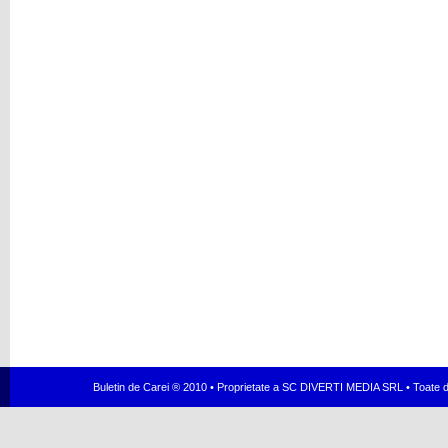
Buletin de Carei ® 2010 • Proprietate a SC DIVERTI MEDIA SRL • Toate dr