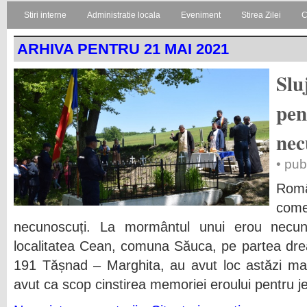
Stiri interne
Administratie locala
Eveniment
Stirea Zilei
C
ARHIVA PENTRU 21 MAI 2021
Slu
pen
nec
• pub
Rom
comem
necunoscuți. La mormântul unui erou necuno
localitatea Cean, comuna Săuca, pe partea dre
191 Tășnad – Marghita, au avut loc astăzi ma
avut ca scop cinstirea memoriei eroului pentru 