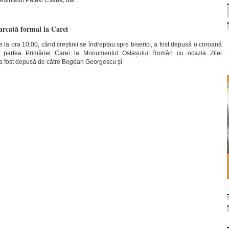
rcată formal la Carei
la ora 10,00, când creștinii se îndreptau spre biserici, a fost depusă o coroană
in partea Primăriei Carei la Monumentul Ostașului Român cu ocazia Zilei
a fost depusă de către Bogdan Georgescu și