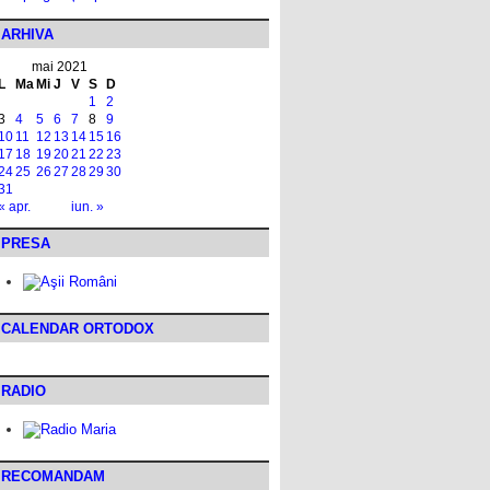
ARHIVA
mai 2021
L
Ma
Mi
J
V
S
D
1
2
3
4
5
6
7
8
9
10
11
12
13
14
15
16
17
18
19
20
21
22
23
24
25
26
27
28
29
30
31
« apr.
iun. »
PRESA
CALENDAR ORTODOX
RADIO
RECOMANDAM