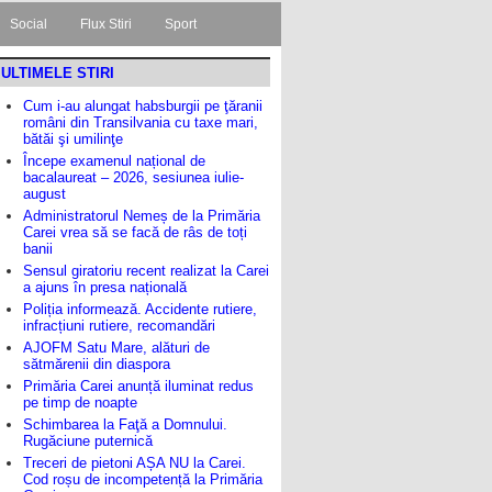
Social
Flux Stiri
Sport
ULTIMELE STIRI
Cum i-au alungat habsburgii pe ţăranii
români din Transilvania cu taxe mari,
bătăi şi umilinţe
Începe examenul național de
bacalaureat – 2026, sesiunea iulie-
august
Administratorul Nemeș de la Primăria
Carei vrea să se facă de râs de toți
banii
Sensul giratoriu recent realizat la Carei
a ajuns în presa națională
Poliția informează. Accidente rutiere,
infracțiuni rutiere, recomandări
AJOFM Satu Mare, alături de
sătmărenii din diaspora
Primăria Carei anunță iluminat redus
pe timp de noapte
Schimbarea la Faţă a Domnului.
Rugăciune puternică
Treceri de pietoni AȘA NU la Carei.
Cod roșu de incompetență la Primăria