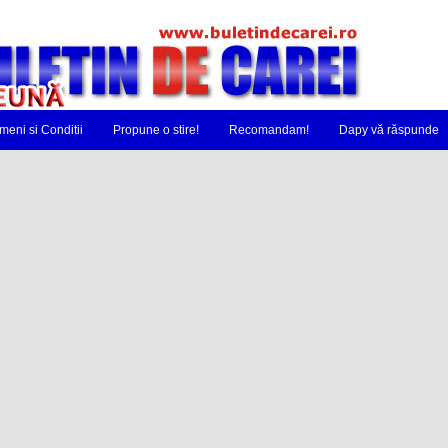
meni si Conditii
Propune o stire!
Recomandam!
Dapy vă răspunde