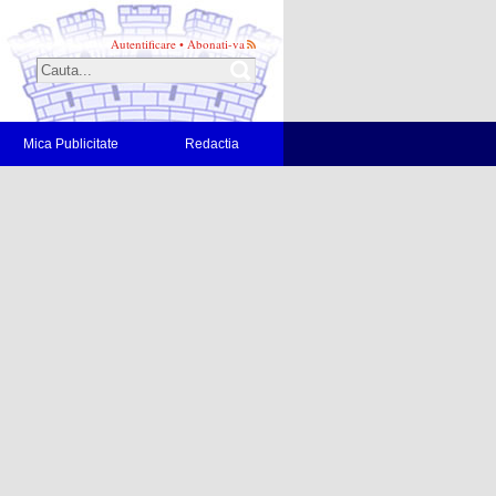
Autentificare
•
Abonati-va
Mica Publicitate
Redactia