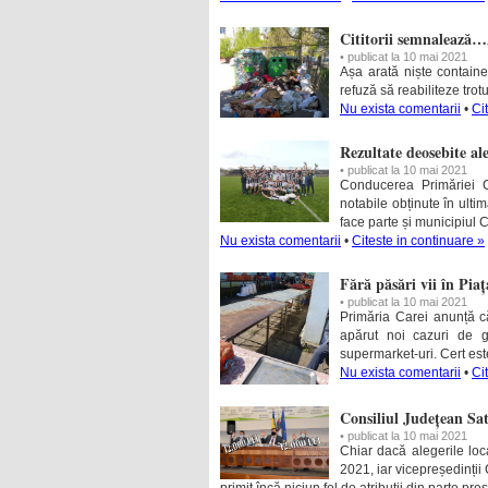
Cititorii semnalează…A
• publicat la 10 mai 2021
Așa arată niște containe
refuză să reabiliteze trot
Nu exista comentarii
•
Ci
Rezultate deosebite a
• publicat la 10 mai 2021
Conducerea Primăriei C
notabile obținute în ult
face parte și municipiul C
Nu exista comentarii
•
Citeste in continuare »
Fără păsări vii în Pia
• publicat la 10 mai 2021
Primăria Carei anunță că
apărut noi cazuri de 
supermarket-uri. Cert es
Nu exista comentarii
•
Ci
Consiliul Județean Sat
• publicat la 10 mai 2021
Chiar dacă alegerile loc
2021, iar vicepreședinții
primit încă niciun fel de atribuții din parte pr