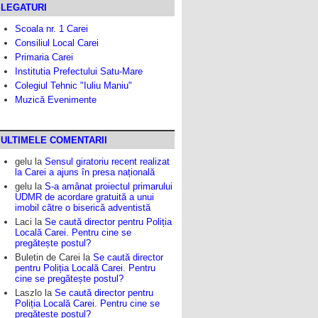
LEGATURI
Scoala nr. 1 Carei
Consiliul Local Carei
Primaria Carei
Institutia Prefectului Satu-Mare
Colegiul Tehnic "Iuliu Maniu"
Muzică Evenimente
ULTIMELE COMENTARII
gelu
la
Sensul giratoriu recent realizat
la Carei a ajuns în presa națională
gelu
la
S-a amânat proiectul primarului
UDMR de acordare gratuită a unui
imobil către o biserică adventistă
Laci
la
Se caută director pentru Poliția
Locală Carei. Pentru cine se
pregătește postul?
Buletin de Carei
la
Se caută director
pentru Poliția Locală Carei. Pentru
cine se pregătește postul?
Laszlo
la
Se caută director pentru
Poliția Locală Carei. Pentru cine se
pregătește postul?