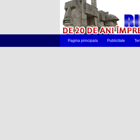
Pagina principala
Publicitate
Ter