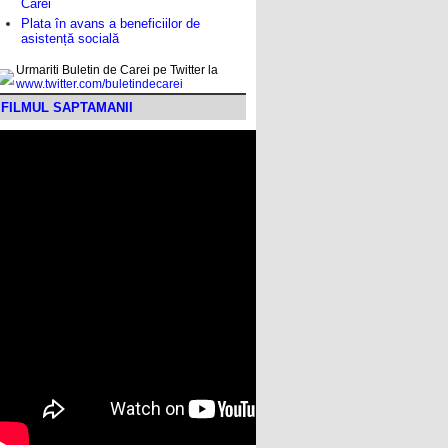
Carei
Plata în avans a beneficiilor de
asistență socială
Urmariti Buletin de Carei pe Twitter la
www.twitter.com/buletindecarei
FILMUL SAPTAMANII