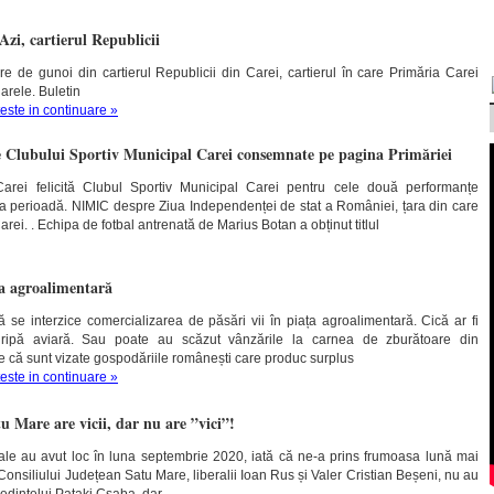
zi, cartierul Republicii
re de gunoi din cartierul Republicii din Carei, cartierul în care Primăria Carei
uarele.
Buletin
teste in continuare »
le Clubului Sportiv Municipal Carei consemnate pe pagina Primăriei
arei felicită Clubul Sportiv Municipal Carei pentru cele două performanțe
ima perioadă. NIMIC despre Ziua Independenței de stat a României, țara din care
arei. . Echipa de fotbal antrenată de Marius Botan a obținut titlul
ța agroalimentară
 se interzice comercializarea de păsări vii în piața agroalimentară. Cică ar fi
gripă aviară. Sau poate au scăzut vânzările la carnea de zburătoare din
te că sunt vizate gospodăriile românești care produc surplus
teste in continuare »
u Mare are vicii, dar nu are ”vici”!
ale au avut loc în luna septembrie 2020, iată că ne-a prins frumoasa lună mai
 Consiliului Județean Satu Mare, liberalii Ioan Rus și Valer Cristian Beșeni, nu au
eședintelui Pataki Csaba, dar