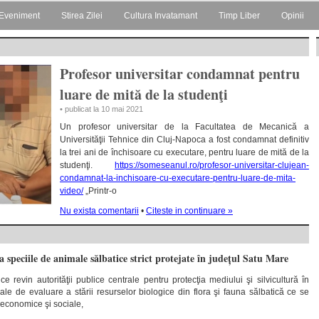
Eveniment
Stirea Zilei
Cultura Invatamant
Timp Liber
Opinii
Profesor universitar condamnat pentru
luare de mită de la studenţi
• publicat la 10 mai 2021
Un profesor universitar de la Facultatea de Mecanică a
Universităţii Tehnice din Cluj-Napoca a fost condamnat definitiv
la trei ani de închisoare cu executare, pentru luare de mită de la
studenţi.
https://someseanul.ro/profesor-universitar-clujean-
condamnat-la-inchisoare-cu-executare-pentru-luare-de-mita-
video/
„Printr-o
Nu exista comentarii
•
Citeste in continuare »
a speciile de animale sălbatice strict protejate în județul Satu Mare
ce revin autorităţii publice centrale pentru protecţia mediului şi silvicultură în
iale de evaluare a stării resurselor biologice din flora şi fauna sălbatică ce se
i economice şi sociale,