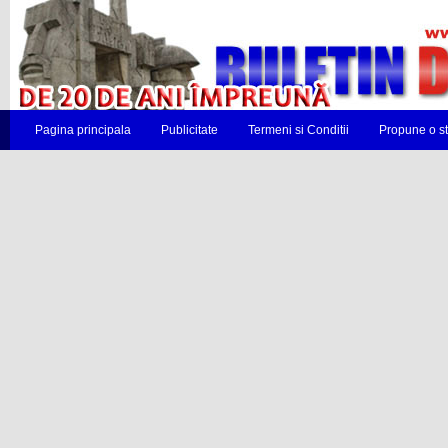
Pagina principala
Publicitate
Termeni si Conditii
Propune o st