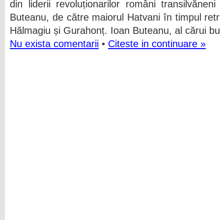
din liderii revoluționarilor români transilvăne
Buteanu, de către maiorul Hatvani în timpul retra
Hălmagiu și Gurahonț. Ioan Buteanu, al cărui bu
Nu exista comentarii
•
Citeste in continuare »