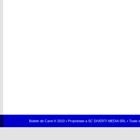
Buletin de Carei ® 2010 • Proprietate a SC DIVERTI MEDIA SRL • Toate dr