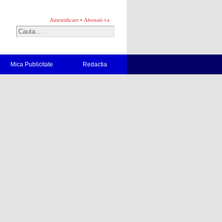
Autentificare
•
Abonati-va
Mica Publicitate
Redactia