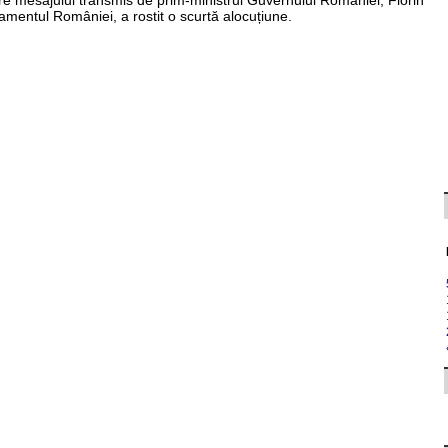
ire mesajului transmis de prim-ministrul Guvernului României, Florin
amentul României, a rostit o scurtă alocuțiune.