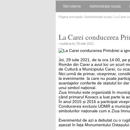
Stiri interne
Administratie locala
Pagina principala
/
Administratie locala
/ La Carei co
La Carei conducerea Pri
• publicat la: 29 iulie 2021
.
Joi, 29 iulie 2021, de la ora 14.00, pe
Român din Carei a avut loc un scurt m
de Cultură a Municipiului Carei, cu oca
Nici urmă de primar, viceprimar, consili
la evenimente la care nu poate partici
avantajelor conferite de statutul lor d
unui simbol național.
Ziua Imnului este organizată în munici
când primarul Kovacs a luat parte la ac
În anul 2015 și 2016 a participat vicepr
Conducerea exclusiv UDMR a municipiului
simbolurilor naționale cum e Ziua Imnul
.
Evenimentul de azi a debutat cu o rugăc
așezat în fața Monumentului Ostașului
.