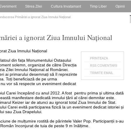
Eveniment
Stirea Zilei
Cultura Invatamant
Timp Liber
Opinii
nducerea Primăriei a ignorat Ziua Imnului Național
măriei a ignorat Ziua Imnului Național
PRINTEAZA
 platoul din fața Monumentului Ostașului
oment solemn, organizat de către Direcția
RSS COMENTARII
zia Zilei Imnului Național al României.
TRIMITE EMAIL
eri ai primarului desemnați să îl reprezinte
pa. Toți beneficiază de pe urma
ar nu vor să respecte un eveniment dedicat
piul Carei începând cu anul 2012. A fost pentru prima și ultima dată
eastă manifestare dedicată imnului țării al cărei demnitar este.
imarul Keizer iar de atunci au ignorat total Ziua Imnului de Stat.
 Carei evită participarea fizică la un eveniment dedicat istoriei și
ui sau Ziua Drapelului.
iune de mulțumire rostită de părintele Valer Pop. Participanții s-au
 Român înconjurat de tuia de peste 9 m înălțime.