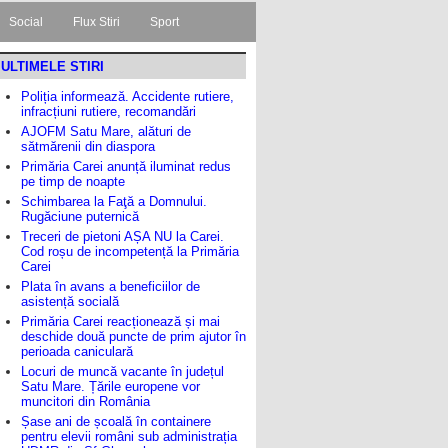
Social
Flux Stiri
Sport
ULTIMELE STIRI
Poliția informează. Accidente rutiere,
infracțiuni rutiere, recomandări
AJOFM Satu Mare, alături de
sătmărenii din diaspora
Primăria Carei anunță iluminat redus
pe timp de noapte
Schimbarea la Faţă a Domnului.
Rugăciune puternică
Treceri de pietoni AȘA NU la Carei.
Cod roșu de incompetență la Primăria
Carei
Plata în avans a beneficiilor de
asistență socială
Primăria Carei reacționează și mai
deschide două puncte de prim ajutor în
perioada caniculară
Locuri de muncă vacante în județul
Satu Mare. Țările europene vor
muncitori din România
Șase ani de școală în containere
pentru elevii români sub administrația