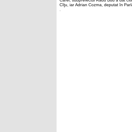
Carei, subprefectul Radu Bud a dat cit
Cîţu, iar Adrian Cozma, deputat în Parl
.