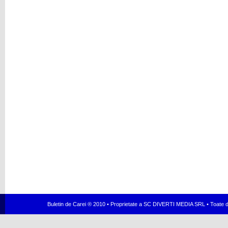
Buletin de Carei ® 2010 • Proprietate a SC DIVERTI MEDIA SRL • Toate dr