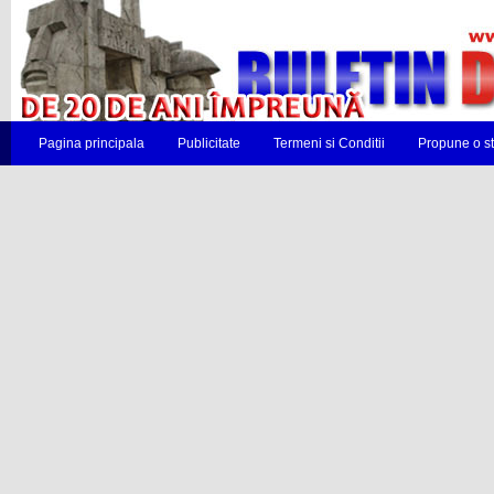
Pagina principala
Publicitate
Termeni si Conditii
Propune o st