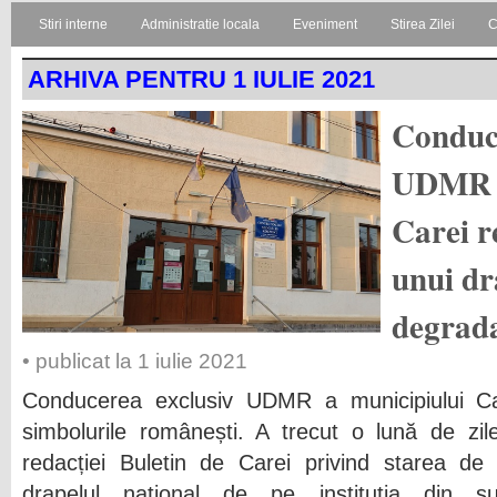
Stiri interne
Administratie locala
Eveniment
Stirea Zilei
C
ARHIVA PENTRU 1 IULIE 2021
Conduce
UDMR a
Carei r
unui dr
degrad
• publicat la 1 iulie 2021
Conducerea exclusiv UDMR a municipiului Ca
simbolurile românești. A trecut o lună de zi
redacției Buletin de Carei privind starea de
drapelul național de pe instituția din su