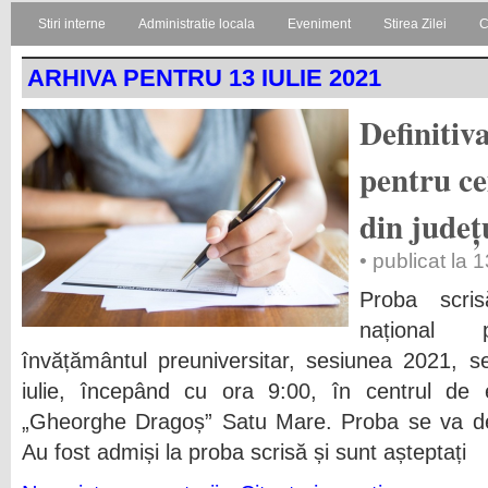
Stiri interne
Administratie locala
Eveniment
Stirea Zilei
C
ARHIVA PENTRU 13 IULIE 2021
Definitiv
pentru ce
din județ
• publicat la 
Proba scri
național 
învățământul preuniversitar, sesiunea 2021, s
iulie, începând cu ora 9:00, în centrul de
„Gheorghe Dragoș” Satu Mare. Proba se va des
Au fost admiși la proba scrisă și sunt așteptați