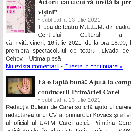
Actorii careieni vă invită la p
vișini”
• publicat la 13 iulie 2021
Trupa de teatru M.E.E.M. din cadrul
Centrului Cultural al 
vă invită vineri, 16 iulie 2021, de la ora 18.00, 
premiera spectacolului de teatru „Livada de 
Cehov. Ultima piesă
Nu exista comentarii
•
Citeste in continuare »
Fă o faptă bună! Ajută la comp
conducerii Primăriei Carei
• publicat la 13 iulie 2021
Redacția Buletin de Carei solicită ajutorul careie
redactarea unui CV al primarului Kovacs și al vi
ul oficial al UATM Carei adică Primăria Care
activitatea lor în administrație începând cu 2008