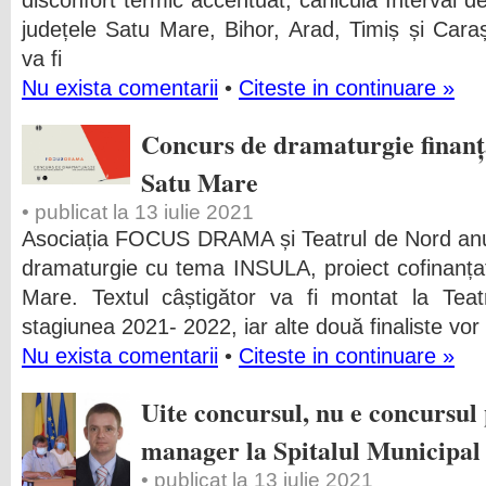
disconfort termic accentuat, caniculă Interval de 
județele Satu Mare, Bihor, Arad, Timiș și Caraș
va fi
Nu exista comentarii
•
Citeste in continuare »
Concurs de dramaturgie finanț
Satu Mare
• publicat la 13 iulie 2021
Asociația FOCUS DRAMA și Teatrul de Nord anu
dramaturgie cu tema INSULA, proiect cofinanța
Mare. Textul câștigător va fi montat la Te
stagiunea 2021- 2022, iar alte două finaliste vor
Nu exista comentarii
•
Citeste in continuare »
Uite concursul, nu e concursul
manager la Spitalul Municipal
• publicat la 13 iulie 2021