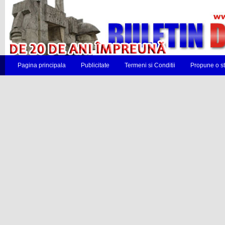
Pagina principala
Publicitate
Termeni si Conditii
Propune o st