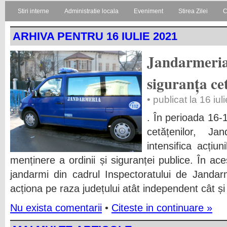
Stiri interne
Administratie locala
Eveniment
Stirea Zilei
C
ARHIVA PENTRU 16 IULIE 2021
Jandarmeria
siguranța ce
• publicat la 16 iu
. În perioada 16-1
cetățenilor, J
intensifica acțiun
menținere a ordinii și siguranței publice. În a
jandarmi din cadrul Inspectoratului de Janda
acționa pe raza județului atât independent cât și
Nu exista comentarii
•
Citeste in continuare »