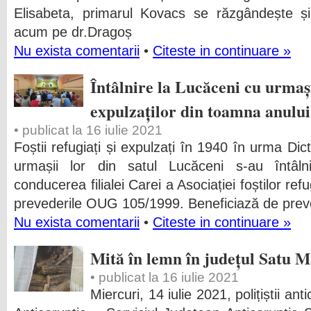
Elisabeta, primarul Kovacs se răzgândește și
acum pe dr.Dragoș
Nu exista comentarii
•
Citeste in continuare »
Întâlnire la Lucăceni cu urmași
expulzaților din toamna anului
• publicat la 16 iulie 2021
Foștii refugiați și expulzați în 1940 în urma Dic
urmașii lor din satul Lucăceni s-au întâln
conducerea filialei Carei a Asociației foștilor re
prevederile OUG 105/1999. Beneficiază de preve
Nu exista comentarii
•
Citeste in continuare »
Mită în lemn în județul Satu 
• publicat la 16 iulie 2021
Miercuri, 14 iulie 2021, polițiștii ant