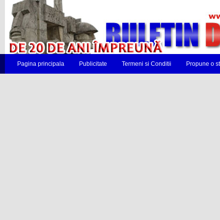
Pagina principala
Publicitate
Termeni si Conditii
Propune o st