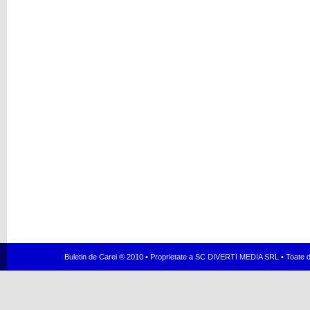
Buletin de Carei ® 2010 • Proprietate a SC DIVERTI MEDIA SRL • Toate dr