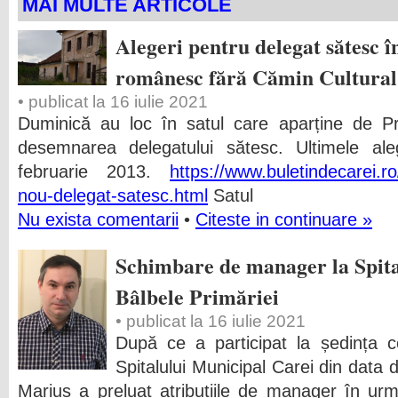
MAI MULTE ARTICOLE
Alegeri pentru delegat sătesc în
românesc fără Cămin Cultural
• publicat la 16 iulie 2021
Duminică au loc în satul care aparține de Pr
desemnarea delegatului sătesc. Ultimele ale
februarie 2013.
https://www.buletindecarei.ro
nou-delegat-satesc.html
Satul
Nu exista comentarii
•
Citeste in continuare »
Schimbare de manager la Spita
Bâlbele Primăriei
• publicat la 16 iulie 2021
După ce a participat la ședința co
Spitalului Municipal Carei din data 
Marius a preluat atribuțiile de manager în ur