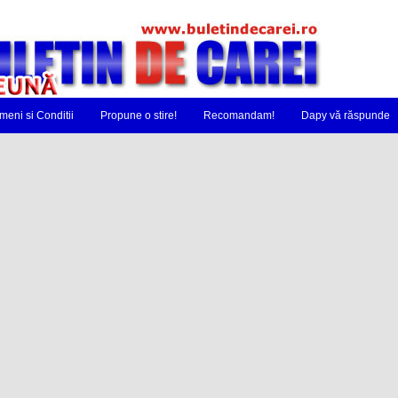
meni si Conditii
Propune o stire!
Recomandam!
Dapy vă răspunde