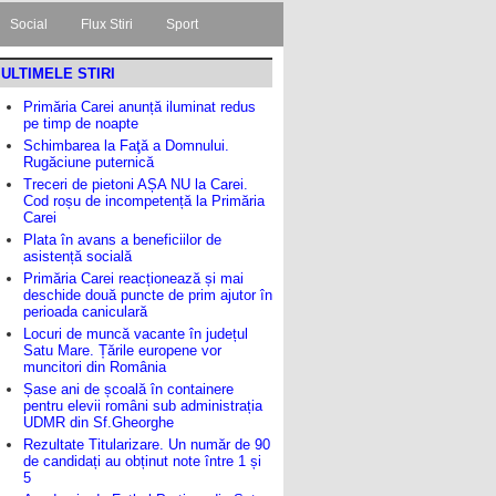
Social
Flux Stiri
Sport
ULTIMELE STIRI
Primăria Carei anunță iluminat redus
pe timp de noapte
Schimbarea la Faţă a Domnului.
Rugăciune puternică
Treceri de pietoni AȘA NU la Carei.
Cod roșu de incompetență la Primăria
Carei
Plata în avans a beneficiilor de
asistență socială
Primăria Carei reacționează și mai
deschide două puncte de prim ajutor în
perioada caniculară
Locuri de muncă vacante în județul
Satu Mare. Țările europene vor
muncitori din România
Șase ani de școală în containere
pentru elevii români sub administrația
UDMR din Sf.Gheorghe
Rezultate Titularizare. Un număr de 90
de candidați au obținut note între 1 și
5