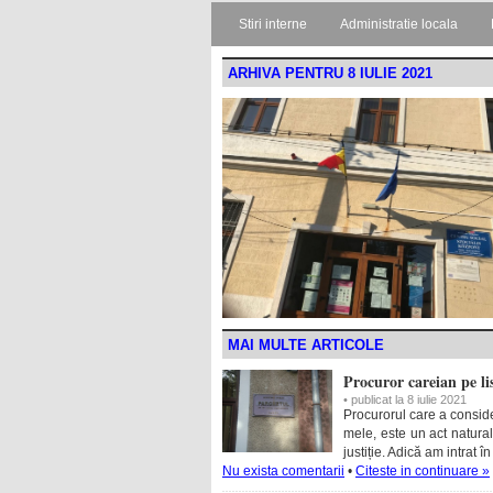
Stiri interne
Administratie locala
ARHIVA PENTRU 8 IULIE 2021
MAI MULTE ARTICOLE
Procuror careian pe list
• publicat la 8 iulie 2021
Procurorul care a consid
mele, este un act natural 
justiție. Adică am intrat
Nu exista comentarii
•
Citeste in continuare »