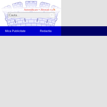
Autentificare
•
Abonati-va
Mica Publicitate
Redactia