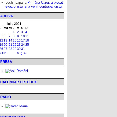
Lochli papa
la
Primăria Carei: a plecat
evazionistul și a venit contrabandistul
ARHIVA
iulie 2021
L
Ma
Mi
J
V
S
D
1
2
3
4
5
6
7
8
9
10
11
12
13
14
15
16
17
18
19
20
21
22
23
24
25
26
27
28
29
30
31
« iun.
aug. »
PRESA
CALENDAR ORTODOX
RADIO