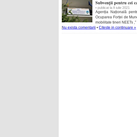
Subvenții pentru cei c
• publicat la 8 iulie 2021
Agenția Națională pen
Ocuparea Forței de Munc
mobilitate tineri NEETs ,
Nu exista comentarii
•
Citeste in continuare »