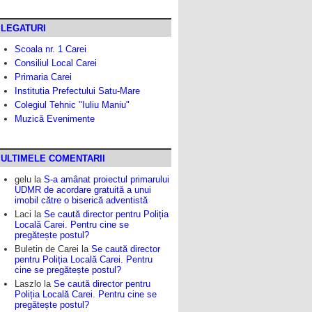
LEGATURI
Scoala nr. 1 Carei
Consiliul Local Carei
Primaria Carei
Institutia Prefectului Satu-Mare
Colegiul Tehnic "Iuliu Maniu"
Muzică Evenimente
ULTIMELE COMENTARII
gelu
la
S-a amânat proiectul primarului
UDMR de acordare gratuită a unui
imobil către o biserică adventistă
Laci
la
Se caută director pentru Poliția
Locală Carei. Pentru cine se
pregătește postul?
Buletin de Carei
la
Se caută director
pentru Poliția Locală Carei. Pentru
cine se pregătește postul?
Laszlo
la
Se caută director pentru
Poliția Locală Carei. Pentru cine se
pregătește postul?