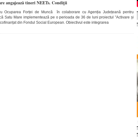
are angajează tineri NEETs. Condiții
tru Ocuparea Forței de Muncă în colaborare cu Agenția Județeană pentru
ă Satu Mare implementează pe o perioada de 36 de luni proiectul ”Activare și
” cofinanțat din Fondul Social European. Obiectivul este integrarea