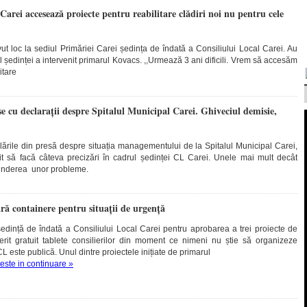
arei accesează proiecte pentru reabilitare clădiri noi nu pentru cele
vut loc la sediul Primăriei Carei ședința de îndată a Consiliului Local Carei. Au
lul ședinței a intervenit primarul Kovacs. ,,Urmează 3 ani dificili. Vrem să accesăm
itare
se cu declarații despre Spitalul Municipal Carei. Ghiveciul demisie,
ările din presă despre situația managementului de la Spitalul Municipal Carei,
it să facă câteva precizări în cadrul ședinței CL Carei. Unele mai mult decât
cunderea unor probleme.
ă containere pentru situații de urgență
dință de îndată a Consiliului Local Carei pentru aprobarea a trei proiecte de
rit gratuit tablete consilierilor din moment ce nimeni nu știe să organizeze
L este publică. Unul dintre proiectele inițiate de primarul
teste in continuare »