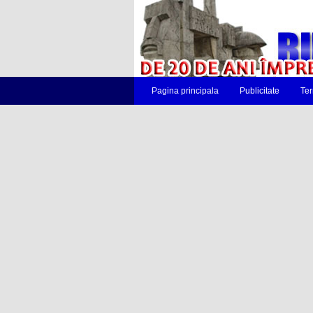
Pagina principala
Publicitate
Ter