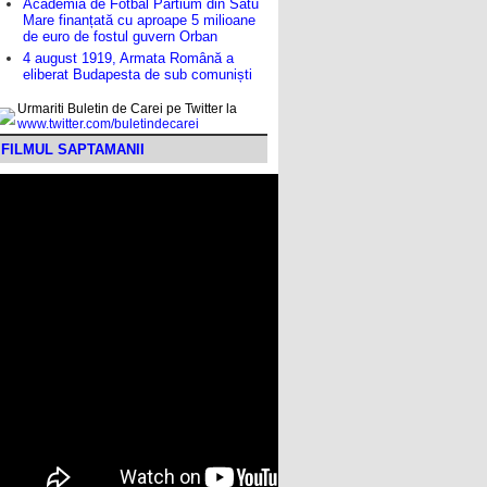
Academia de Fotbal Partium din Satu
Mare finanțată cu aproape 5 milioane
de euro de fostul guvern Orban
4 august 1919, Armata Română a
eliberat Budapesta de sub comuniști
Urmariti Buletin de Carei pe Twitter la
www.twitter.com/buletindecarei
FILMUL SAPTAMANII