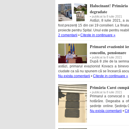
Halucinant! Primăria C
degradate
• publicat la 8 iulie 2021
Astăzi, 8 iulie 2021, a a
fost prezenți 15 din cei 19 consilieri. La fina
proiecte pentru Spital. Unul este pentru reabil
2 comentarii
•
Citeste in continuare »
Primarul evazionist ie
concediu, pensionare
• publicat la 8 iulie 2021
După 8 zile de la semnal
astăzi, primarul evazionist Kovacs a binevo
ciudate ca să nu spunem că se încearcă as
Nu exista comentarii
•
Citeste in continuare »
Primăria Carei cumpăr
• publicat la 8 iulie 2021
Primarul a convocat o șe
hotărâre. Degeaba a ofe
ședințe online. Ședința C
Nu exista comentarii
•
Ci