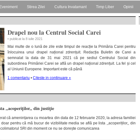
Eveniment
Stirea Zilei
Cultura Invatamant
Timp Liber
Opinii
Drapel nou la Centrul Social Carei
• publicat la 8 iulie 2021
Mai multe de o lună de zile este timpul de reacție la Primăria Carei pentru
înlocuirea unui drapel național zdrențuit. Redacția Buletin de Carei a
semnalat la data de 31 mai 2021 că pe sediul Centrului Social din
subordinea Primăriei Carei se află un drapel național zdrențuit. La fel și cel
al Uniunii Europene. Important este că până
1 comentariu
•
Citeste in continuare »
a ,,acoperiților,, din justiție
erat că amenințarea cu moartea din data de 12 februarie 2020, la adresa familiei
doar pentru că mă bucur de vizibilitate media se află pe lista ,,acoperiților,, din
 în colimatorul SRI din moment ce nu se dorește comunicarea