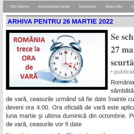
Stiri interne
Administratie locala
Eveniment
Stirea Zilei
C
ARHIVA PENTRU 26 MARTIE 2022
Se sc
27 mar
scurtă
• publica
Români
sâmbătă 
de vară, ceasurile urmând să fie date înainte cu
deveni ora 4.00. Ora oficială de vară este aplic
luna martie şi ultima duminică din octombrie. Pe
de vară, ceasurile vor fi date