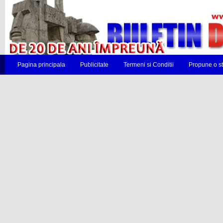
Pagina principala
Publicitate
Termeni si Conditii
Propune o st