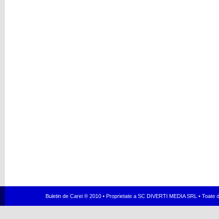
Buletin de Carei ® 2010 • Proprietate a SC DIVERTI MEDIA SRL • Toate dr