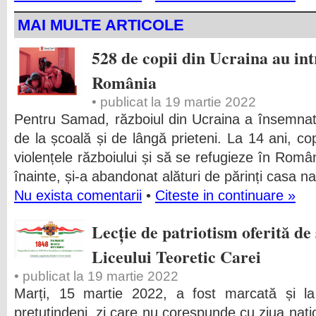
MAI MULTE ARTICOLE
528 de copii din Ucraina au intr
România
• publicat la 19 martie 2022
Pentru Samad, războiul din Ucraina a însemnat
de la școală și de lângă prieteni. La 14 ani, cop
violențele războiului și să se refugieze în Româ
înainte, și-a abandonat alături de părinți casa na
Nu exista comentarii
•
Citeste in continuare »
Lecție de patriotism oferită de
Liceului Teoretic Carei
• publicat la 19 martie 2022
Marți, 15 martie 2022, a fost marcată și la
pretutindeni, zi care nu corespunde cu ziua națio