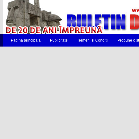
Pagina principala
Publicitate
Termeni si Conditii
Propune o st