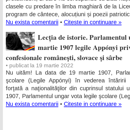
clasele cu predare în limba maghiară de la Liceu
program de cântece, alocuțiuni și poezii patriot
Nu exista comentarii
•
Citeste in continuare »
Lecția de istorie. Parlamentul 
martie 1907 legile Appónyi priv
confesionale româneşti, slovace şi sârbe
• publicat la 19 martie 2022
Nu uităm! La data de 19 martie 1907, Parlam
şcolare (Legile Appónyi) în vederea întăririi
forţată a naţionalităţilor din cuprinsul statulu
1907, Parlamentul ungar vota legile şcolare (Leg
Nu exista comentarii
•
Citeste in continuare »