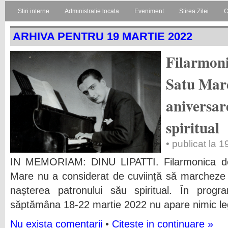
Stiri interne
Administratie locala
Eveniment
Stirea Zilei
C
ARHIVA PENTRU 19 MARTIE 2022
Filarmoni
Satu Mare
aniversar
spiritual
• publicat la 
IN MEMORIAM: DINU LIPATTI. Filarmonica de 
Mare nu a considerat de cuviință să marcheze 
nașterea patronului său spiritual. În progra
săptămâna 18-22 martie 2022 nu apare nimic le
Nu exista comentarii
•
Citeste in continuare »