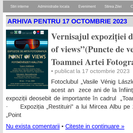
Stiri interne
Administratie locala
Eveniment
Stirea Zilei
C
ARHIVA PENTRU 17 OCTOMBRIE 2023
Vernisajul expoziției 
of views”(Puncte de ve
Toamnei Artei Fotogra
• publicat la 17 octombrie 2023
Fotoclubul „Vasile Vénig Lászl
acest an zece ani de la înfiin
expoziții deosebit de importante în cadrul „Toa
· Expoziția „Restituiri” a lui Mircea Albu p
„Point
Nu exista comentarii
•
Citeste in continuare »