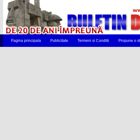
Pagina principala
Publicitate
Termeni si Conditii
Propune o st