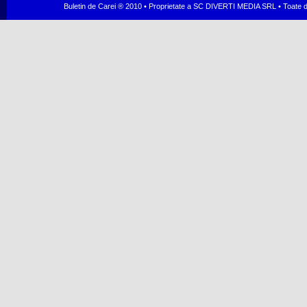
Buletin de Carei ® 2010 • Proprietate a SC DIVERTI MEDIA SRL • Toate dr