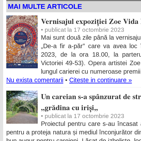
MAI MULTE ARTICOLE
Vernisajul expoziției Zoe Vida
• publicat la 17 octombrie 2023
Mai sunt două zile până la vernisaj
„De-a fir a-păr” care va avea loc 
2023, de la ora 18.00, la parteru
Victoriei 49-53). Opera artistei Zo
lungul carierei cu numeroase premii
Nu exista comentarii
•
Citeste in continuare »
Un careian s-a spânzurat de st
,,grădina cu iriși,,
• publicat la 17 octombrie 2023
Proiectul pentru care s-au încasat
pentru a proteja natura și mediul înconjurător d
bun augur pentru careieni.
Lăsat de izbeliște, lo