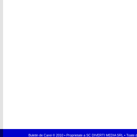
Buletin de Carei ® 2010 • Proprietate a SC DIVERTI MEDIA SRL • Toate dr