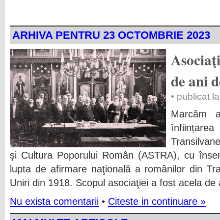
ARHIVA PENTRU 23 OCTOMBRIE 2023
Asociaţ
de ani d
• publicat 
Marcăm a
înființar
Transilvan
şi Cultura Poporului Român (ASTRA), cu însemna
lupta de afirmare naţională a românilor din Tra
Uniri din 1918. Scopul asociaţiei a fost acela de 
Nu exista comentarii
•
Citeste in continuare »