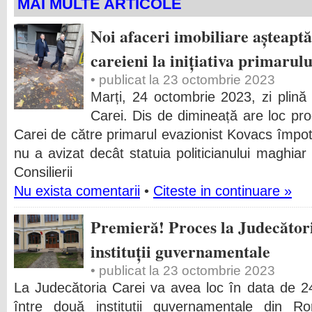
MAI MULTE ARTICOLE
Noi afaceri imobiliare așteaptă 
careieni la inițiativa primarulu
• publicat la 23 octombrie 2023
Marți, 24 octombrie 2023, zi plină 
Carei. Dis de dimineață are loc pro
Carei de către primarul evazionist Kovacs împotri
nu a avizat decât statuia politicianului maghia
Consilierii
Nu exista comentarii
•
Citeste in continuare »
Premieră! Proces la Judecător
instituții guvernamentale
• publicat la 23 octombrie 2023
La Judecătoria Carei va avea loc în data de 
între două instituții guvernamentale din