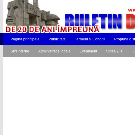
Pagina principala
Publicitate
Termeni si Conditii
Propune o st
Stiri interne
Administratie locala
Eveniment
Stirea Zilei
C