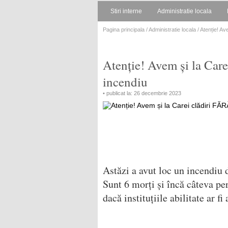
Stiri interne
Administratie locala
Pagina principala
/
Administratie locala
/ Atenție! Av
Atenție! Avem și la Care
incendiu
• publicat la: 26 decembrie 2023
Astăzi a avut loc un incendiu 
Sunt 6 morți și încă câteva pe
dacă instituțiile abilitate ar fi