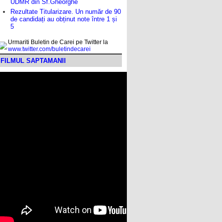
UDMR din Sf.Gheorghe
Rezultate Titularizare. Un număr de 90
de candidați au obținut note între 1 și
5
Urmariti Buletin de Carei pe Twitter la
www.twitter.com/buletindecarei
FILMUL SAPTAMANII