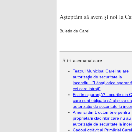
Așteptăm să avem și noi la Car
Buletin de Carei
Stiri asemanatoare
Teatrul Municipal Carei nu are
autorizaţie de securitate la
incendiu…”Lăsați orice speranță
cei care intrați”
Eşti în siguranţă? Locurile din C
care sunt obligate să afişeze d
autorizaţie de securitate la ince
Amenzi din 1 octombrie pentru
proprietarii clădirilor care nu au
autorizație de securitate la ince
Cadoul otrăvit al Primăriei Care