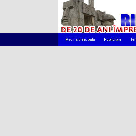
Pagina principala
Publicitate
Ter