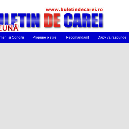
meni si Conditii
Propune o stire!
Recomandam!
Dapy vă răspunde