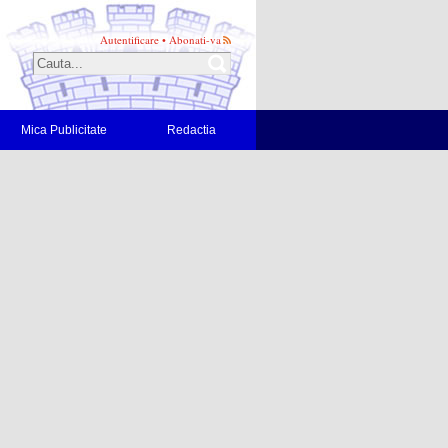
Autentificare
•
Abonati-va
Mica Publicitate
Redactia