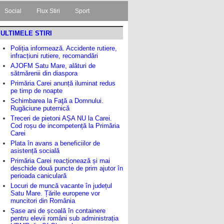
Social
Flux Stiri
Sport
ULTIMELE STIRI
Poliția informează. Accidente rutiere,
infracțiuni rutiere, recomandări
AJOFM Satu Mare, alături de
sătmărenii din diaspora
Primăria Carei anunță iluminat redus
pe timp de noapte
Schimbarea la Faţă a Domnului.
Rugăciune puternică
Treceri de pietoni AȘA NU la Carei.
Cod roșu de incompetență la Primăria
Carei
Plata în avans a beneficiilor de
asistență socială
Primăria Carei reacționează și mai
deschide două puncte de prim ajutor în
perioada caniculară
Locuri de muncă vacante în județul
Satu Mare. Țările europene vor
muncitori din România
Șase ani de școală în containere
pentru elevii români sub administrația