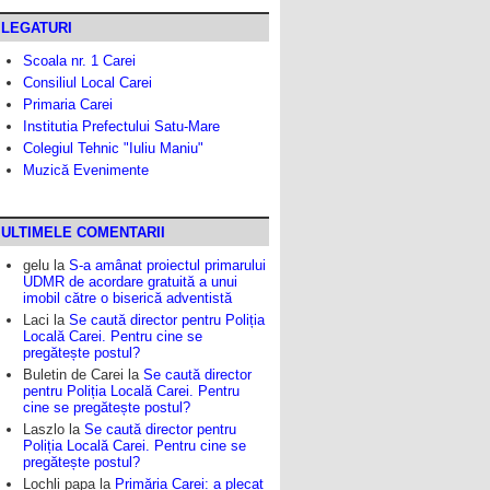
LEGATURI
Scoala nr. 1 Carei
Consiliul Local Carei
Primaria Carei
Institutia Prefectului Satu-Mare
Colegiul Tehnic "Iuliu Maniu"
Muzică Evenimente
ULTIMELE COMENTARII
gelu
la
S-a amânat proiectul primarului
UDMR de acordare gratuită a unui
imobil către o biserică adventistă
Laci
la
Se caută director pentru Poliția
Locală Carei. Pentru cine se
pregătește postul?
Buletin de Carei
la
Se caută director
pentru Poliția Locală Carei. Pentru
cine se pregătește postul?
Laszlo
la
Se caută director pentru
Poliția Locală Carei. Pentru cine se
pregătește postul?
Lochli papa
la
Primăria Carei: a plecat