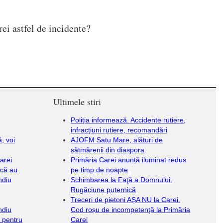
ei astfel de incidente?
Ultimele stiri
Poliția informează. Accidente rutiere,
infracțiuni rutiere, recomandări
, voi
AJOFM Satu Mare, alături de
sătmărenii din diaspora
arei
Primăria Carei anunță iluminat redus
acă au
pe timp de noapte
ndiu
Schimbarea la Faţă a Domnului.
Rugăciune puternică
Treceri de pietoni AȘA NU la Carei.
ndiu
Cod roșu de incompetență la Primăria
i pentru
Carei