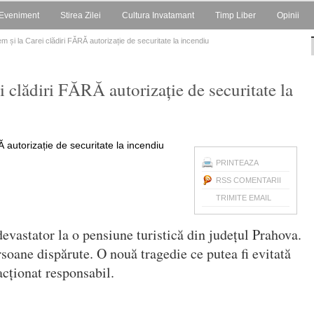
Eveniment
Stirea Zilei
Cultura Invatamant
Timp Liber
Opinii
em și la Carei clădiri FĂRĂ autorizație de securitate la incendiu
i clădiri FĂRĂ autorizație de securitate la
PRINTEAZA
RSS COMENTARII
TRIMITE EMAIL
devastator la o pensiune turistică din județul Prahova.
rsoane dispărute. O nouă tragedie ce putea fi evitată
 acționat responsabil.