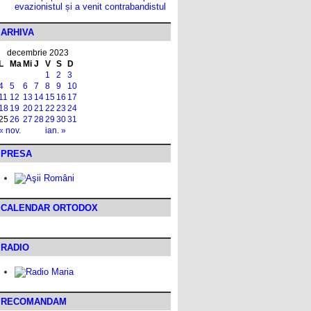
evazionistul și a venit contrabandistul
ARHIVA
decembrie 2023
L
Ma
Mi
J
V
S
D
1
2
3
4
5
6
7
8
9
10
11
12
13
14
15
16
17
18
19
20
21
22
23
24
25
26
27
28
29
30
31
« nov.
ian. »
PRESA
CALENDAR ORTODOX
RADIO
RECOMANDAM