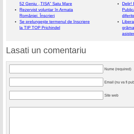
52 Geniu ,,TISA” Satu Mare
Delir!
Rezervist voluntar în Armata
Public
României. Înscrieri
diferi
Se prelungește termenul de înscriere
Libera
la TIP TOP Prichindel
grămad
asiste
Lasati un comentariu
Nume (required)
Email (nu va fi pub
Site web