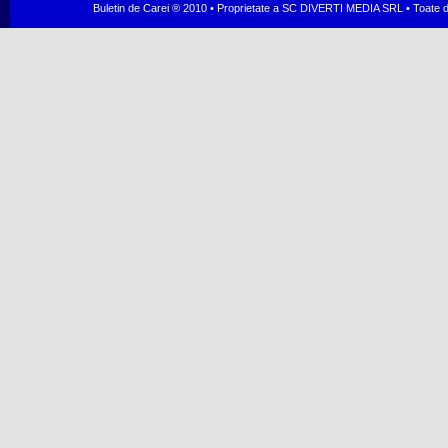
Buletin de Carei ® 2010 • Proprietate a SC DIVERTI MEDIA SRL • Toate dr