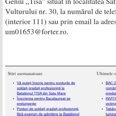
Geniu ,,Tisa” situat în localitatea Sa
Vulturului nr. 30, la numărul de te
(interior 111) sau prin email la adre
um01653@forter.ro
.
Stiri asemanatoare
Ultimele s
Vă puteți înscrie pentru posturile de
BAC 20
soldați gradați profesioniști la
română
Batalionul TISA din Satu Mare
predar
Înscrierea pentru Bacalaureat se
INVIT
prelungește
victim
Posturi de soldați gradați profesioniști,
Tabăra
fără examen de admitere la Batalionul
lumina