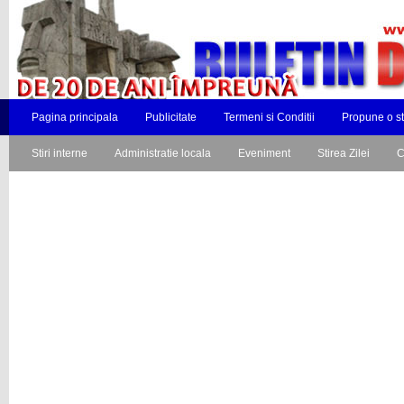
Pagina principala
Publicitate
Termeni si Conditii
Propune o st
Stiri interne
Administratie locala
Eveniment
Stirea Zilei
C