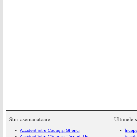
Stiri asemanatoare
Ultimele s
Accident între Căuaş şi Ghenci
Încep
Accident între Căuaș și Tășnad. Un
bacala