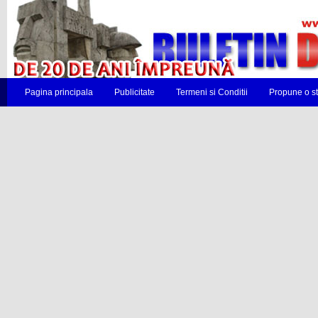
Pagina principala
Publicitate
Termeni si Conditii
Propune o st