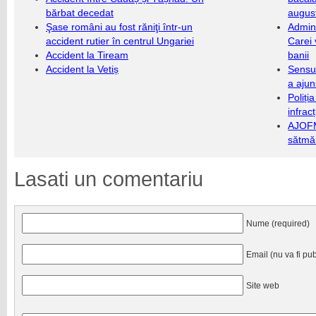
bărbat decedat
augus
Şase români au fost răniţi într-un
Admini
accident rutier în centrul Ungariei
Carei 
Accident la Tiream
banii
Accident la Vetiș
Sensul
a ajun
Poliți
infrac
AJOFM
sătmăr
Lasati un comentariu
Nume (required)
Email (nu va fi pub
Site web