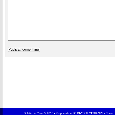
Buletin de Carei ® 2010 • Proprietate a SC DIVERTI MEDIA SRL • Toate dr