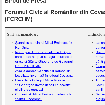
Biroul de Presă
Forumul Civic al Românilor din Cova
(FCRCHM)
Stiri asemanatoare
Ultimele s
Șantaj cu statuia lui Mihai Eminescu în
Lansa
România
oameni
Instanța a decis! Se anulează HG prin
Cum i-
care a fost adoptat steagul secuiesc al
români
orașului Sfântu Gheorghe de Guvernul
bătăi 
PNL-USR-UDMR
Încep
Atac la adresa Constituției României!
bacala
Localitate inventată în județul Covasna
augus
Elevii de la Colegiul Mihai Viteazu din
Admini
Sf.Gheorghe învață în săli neîncălzite
Carei 
și pline de gândaci
banii
Comunicat. Mihai Eminescu interzis la
Sensul
Sfântu Gheorghe!
a ajun