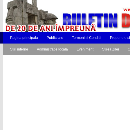
Pagina principala
Publicitate
Termeni si Conditii
Propune o st
Stiri interne
Administratie locala
Eveniment
Stirea Zilei
C