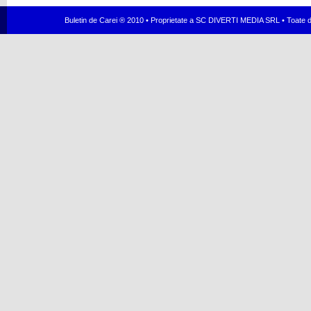
Buletin de Carei ® 2010 • Proprietate a SC DIVERTI MEDIA SRL • Toate dr