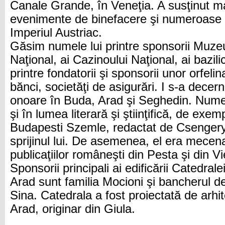
Canale Grande, în Veneţia. A susţinut ma
evenimente de binefacere şi numeroase ini
Imperiul Austriac.
Găsim numele lui printre sponsorii Muzeul
Naţional, ai Cazinoului Naţional, ai bazilic
printre fondatorii şi sponsorii unor orfelin
bănci, societăţi de asigurări. I s-a decern
onoare în Buda, Arad şi Seghedin. Nume
şi în lumea literară şi ştiinţifică, de exem
Budapesti Szemle, redactat de Csengery 
sprijinul lui. De asemenea, el era mecena
publicaţiilor româneşti din Pesta şi din V
Sponsorii principali ai edificării Catedr
Arad sunt familia Mocioni şi bancherul 
Sina. Catedrala a fost proiectată de arhit
Arad, originar din Giula.
.