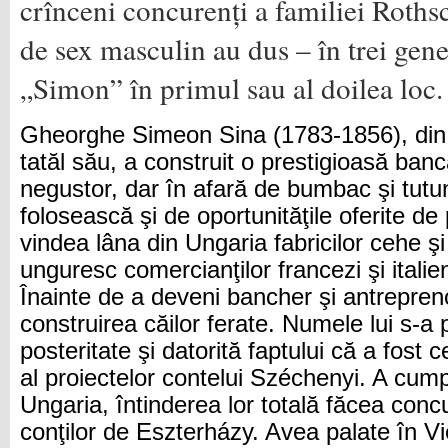
crînceni concurenți a familiei Rothsc
de sex masculin au dus – în trei gen
„Simon” în primul sau al doilea loc.
Gheorghe Simeon Sina (1783-1856), din
tatăl său, a construit o prestigioasă banc
negustor, dar în afară de bumbac şi tutun
folosească şi de oportunităţile oferite de
vindea lâna din Ungaria fabricilor cehe ş
unguresc comercianţilor francezi şi italien
Înainte de a deveni bancher şi antrepren
construirea căilor ferate. Numele lui s-a 
posteritate şi datorită faptului că a fost 
al proiectelor contelui Széchenyi. A cum
Ungaria, întinderea lor totală făcea conc
conţilor de Eszterházy. Avea palate în Vi