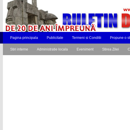
Pagina principala
Publicitate
Termeni si Conditii
Propune o st
Stiri interne
Administratie locala
Eveniment
Stirea Zilei
C