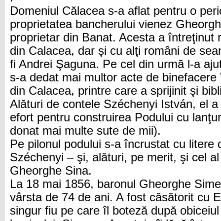
Domeniul Călacea s-a aflat pentru o peri
proprietatea bancherului vienez Gheorgh
proprietar din Banat. Acesta a întreţinut 
din Calacea, dar şi cu alţi români de se
fi Andrei Şaguna. Pe cel din urmă l-a aju
s-a dedat mai multor acte de binefacere 
din Calacea, printre care a sprijinit şi b
Alături de contele Széchenyi István, el 
efort pentru construirea Podului cu lanţu
donat mai multe sute de mii).
Pe pilonul podului s-a încrustat cu litere
Széchenyi – şi, alături, pe merit, şi cel
Gheorghe Sina.
La 18 mai 1856, baronul Gheorghe Sime
vârsta de 74 de ani. A fost căsătorit cu 
singur fiu pe care îl boteză după obicei