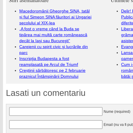
Stiri asemanatoare
Ultimele s
Macedoromânii Gheorghe SINA, tatăl
Delir!
și fiul Simeon SINA făuritori ai Ungariei
Public
secolului al XIX-lea
diferi
„A fost o vreme când la Buda se
Libera
tipărea mai multă carte românească
grămad
decât la Iaşi sau Bucureşti”
asiste
Careienii cu spirit civic şi lucrările din
Evang
parc
Lansa
Inscripţia Budapesta a fost
oameni
reamplasată pe Arcul de Triumf
Cum i-
Creștinii sărbătoresc pe 2 februarie
români
praznicul Întâmpinării Domnului
bătăi 
Lasati un comentariu
Nume (required)
Email (nu va fi pub