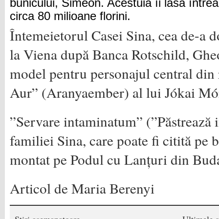
bunicului, Simeon. Acestuia îi lăsă între
circa 80 milioane florini.
Întemeietorul Casei Sina, cea de-a d
la Viena după Banca Rotschild, Gheo
model pentru personajul central di
Aur” (Aranyaember) al lui Jókai Mó
”Servare intaminatum” (”Păstrează in
familiei Sina, care poate fi citită pe 
montat pe Podul cu Lanțuri din Bud
Articol de Maria Berenyi