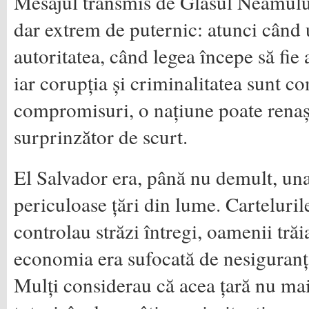
Mesajul transmis de Glasul Neamului
dar extrem de puternic: atunci când u
autoritatea, când legea începe să fie 
iar corupția și criminalitatea sunt c
compromisuri, o națiune poate renaș
surprinzător de scurt.
El Salvador era, până nu demult, una
periculoase țări din lume. Carteluril
controlau străzi întregi, oamenii trăia
economia era sufocată de nesiguranță 
Mulți considerau că acea țară nu mai 