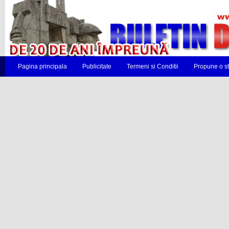
Pagina principala
Publicitate
Termeni si Conditii
Propune o st