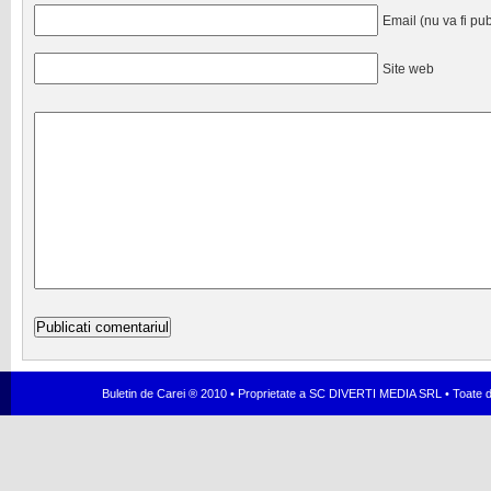
Email (nu va fi pub
Site web
Buletin de Carei ® 2010 • Proprietate a SC DIVERTI MEDIA SRL • Toate dr