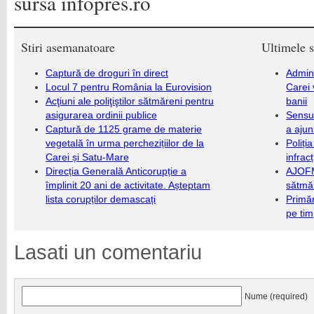
sursa infopres.ro
Stiri asemanatoare
Ultimele s
Captură de droguri în direct
Admini
Locul 7 pentru România la Eurovision
Carei 
Acţiuni ale poliţiştilor sătmăreni pentru
banii
asigurarea ordinii publice
Sensul
Captură de 1125 grame de materie
a ajun
vegetală în urma perchezițiilor de la
Poliți
Carei și Satu-Mare
infrac
Direcția Generală Anticorupție a
AJOFM
împlinit 20 ani de activitate. Așteptam
sătmăr
lista corupților demascați
Primăr
pe ti
Lasati un comentariu
Nume (required)