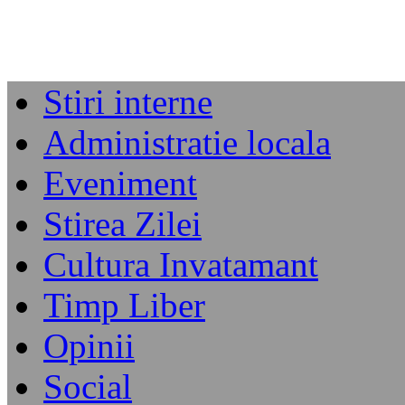
Stiri interne
Administratie locala
Eveniment
Stirea Zilei
Cultura Invatamant
Timp Liber
Opinii
Social