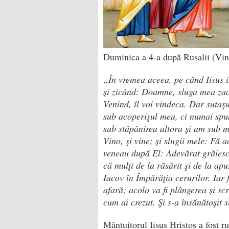
Duminica a 4-a după Rusalii (Vind
„În vremea aceea, pe când Iisus 
şi ­zicând: Doamne, sluga mea zace
Venind, îl voi vindeca. Dar sutaş
sub acoperişul meu, ci numai spu
sub stăpânirea altora şi am sub min
Vino, şi vine; şi ­slugii mele: Fă 
veneau după El: Adevărat grăiesc 
că mulţi de la răsărit şi de la ap
Iacov în Împărăţia cerurilor. Iar f
afară; acolo va fi plângerea şi scr
cum ai crezut. Şi s-a însănătoşit s
Mântuitorul Iisus Hristos a fost ru