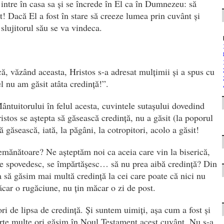
intre în casa sa și se încrede în El ca în Dumnezeu: să
t! Dacă El a fost în stare să creeze lumea prin cuvânt și
slujitorul său se va vindeca.
ă, văzând aceasta, Hristos s-a adresat mulțimii și a spus cu
l nu am găsit atâta credință!”.
ntuitorului în felul acesta, cuvintele sutașului dovedind
stos se aștepta să găsească credință, nu a găsit (la poporul
ă găsească, iată, la păgâni, la cotropitori, acolo a găsit!
semănătoare? Ne așteptăm noi ca aceia care vin la biserică,
 se spovedesc, se împărtășesc… să nu prea aibă credință? Din
 să găsim mai multă credință la cei care poate că nici nu
car o rugăciune, nu țin măcar o zi de post.
ri de lipsa de credință. Și suntem uimiți, așa cum a fost și
rte multe ori găsim în Noul Testament acest cuvânt. Nu s-a