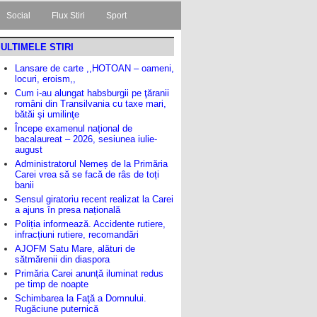
Social
Flux Stiri
Sport
ULTIMELE STIRI
Lansare de carte ,,HOTOAN – oameni,
locuri, eroism,,
Cum i-au alungat habsburgii pe ţăranii
români din Transilvania cu taxe mari,
bătăi şi umilinţe
Începe examenul național de
bacalaureat – 2026, sesiunea iulie-
august
Administratorul Nemeș de la Primăria
Carei vrea să se facă de râs de toți
banii
Sensul giratoriu recent realizat la Carei
a ajuns în presa națională
Poliția informează. Accidente rutiere,
infracțiuni rutiere, recomandări
AJOFM Satu Mare, alături de
sătmărenii din diaspora
Primăria Carei anunță iluminat redus
pe timp de noapte
Schimbarea la Faţă a Domnului.
Rugăciune puternică