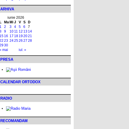
ARHIVA
iunie 2026
L
Ma
Mi
J
V
S
D
1
2
3
4
5
6
7
8
9
10
11
12
13
14
15
16
17
18
19
20
21
22
23
24
25
26
27
28
29
30
« mai
iul. »
PRESA
CALENDAR ORTODOX
RADIO
RECOMANDAM