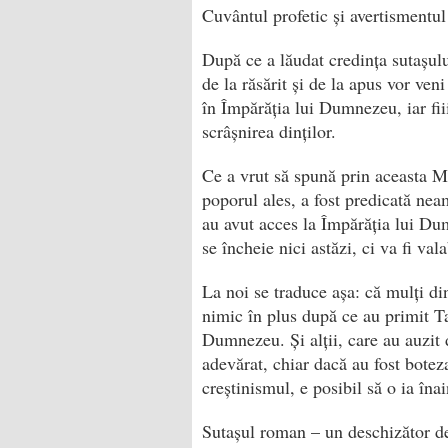
Cuvântul profetic și avertismentul
După ce a lăudat credința sutașulu
de la răsărit și de la apus vor ve
în Împărăția lui Dumnezeu, iar fiii
scrâșnirea dinților.
Ce a vrut să spună prin aceasta M
poporul ales, a fost predicată ne
au avut acces la Împărăția lui Dum
se încheie nici astăzi, ci va fi vala
La noi se traduce așa: că mulți di
nimic în plus după ce au primit Ta
Dumnezeu. Și alții, care au auzit
adevărat, chiar dacă au fost botez
creștinismul, e posibil să o ia îna­
Sutașul roman – un deschizător d