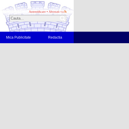
Autentificare
•
Abonati-va
Mica Publicitate
Redactia