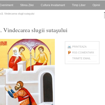
Eveniment
Stirea Zilei
Cultura Invatamant
Timp Liber
Opinii
ă. Vindecarea slugii sutaşului
 Vindecarea slugii sutaşului
PRINTEAZA
RSS COMENTARII
TRIMITE EMAIL