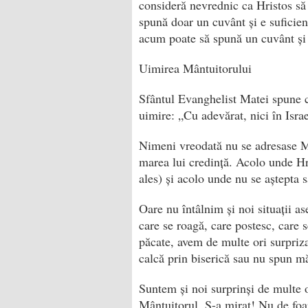
consideră nevrednic ca Hristos să 
spună doar un cuvânt și e suficien
acum poate să spună un cuvânt și 
Uimirea Mântuitorului
Sfântul Evanghelist Matei spune c
uimire: „Cu adevărat, nici în Israe
Nimeni vreodată nu se adresase Mâ
marea lui credință. Acolo unde Hri
ales) și acolo unde nu se aștepta s
Oare nu întâlnim și noi situații a
care se roagă, care postesc, care
păcate, avem de multe ori surpriza
calcă prin biserică sau nu spun mă
Suntem și noi surprinși de multe o
Mântuitorul. S-a mirat! Nu de foa