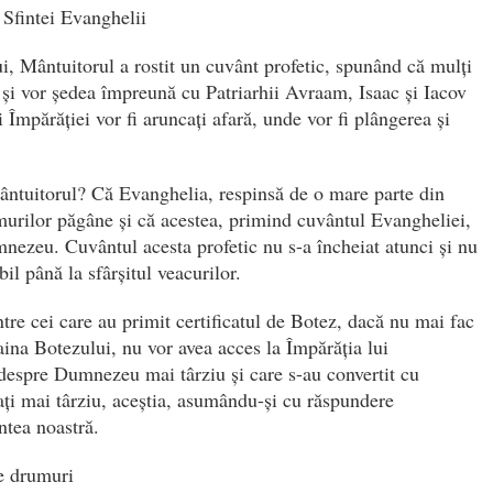
 Sfintei Evanghelii
i, Mântuitorul a rostit un cuvânt profetic, spunând că mulți
ni și vor ședea împreună cu Patriarhii Avraam, Isaac și Iacov
 Împărăției vor fi aruncați afară, unde vor fi plângerea și
ântuitorul? Că Evanghelia, respinsă de o mare parte din
amurilor păgâne și că acestea, primind cuvântul Evangheliei,
nezeu. Cuvântul acesta profetic nu s-a încheiat atunci și nu
bil până la sfârșitul veacurilor.
ntre cei care au primit certificatul de Botez, dacă nu mai fac
ina Botezului, nu vor avea acces la Împărăția lui
 despre Dumnezeu mai târziu și care s-au convertit cu
ați mai târziu, aceștia, asumându-și cu răspundere
intea noastră.
e drumuri