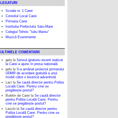
LEGATURI
Scoala nr. 1 Carei
Consiliul Local Carei
Primaria Carei
Institutia Prefectului Satu-Mare
Colegiul Tehnic "Iuliu Maniu"
Muzică Evenimente
ULTIMELE COMENTARII
gelu
la
Sensul giratoriu recent realizat
la Carei a ajuns în presa națională
gelu
la
S-a amânat proiectul primarului
UDMR de acordare gratuită a unui
imobil către o biserică adventistă
Laci
la
Se caută director pentru Poliția
Locală Carei. Pentru cine se
pregătește postul?
Buletin de Carei
la
Se caută director
pentru Poliția Locală Carei. Pentru
cine se pregătește postul?
Laszlo
la
Se caută director pentru
Poliția Locală Carei. Pentru cine se
pregătește postul?