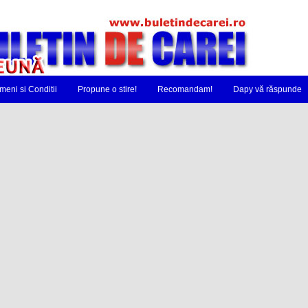
meni si Conditii
Propune o stire!
Recomandam!
Dapy vă răspunde