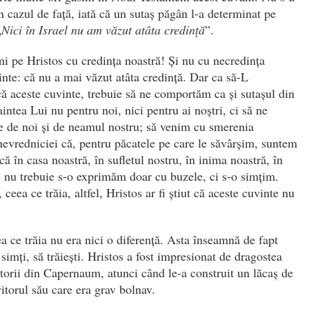
n cazul de față, iată că un sutaș păgân l-a determinat pe
„
Nici în Israel nu am văzut atâta credință
”.
i pe Hristos cu credința noastră! Și nu cu necredința
inte: că nu a mai văzut atâta credință. Dar ca să-L
ă aceste cuvinte, trebuie să ne comportăm ca și sutașul din
intea Lui nu pentru noi, nici pentru ai noștri, ci să ne
e de noi și de neamul nostru; să venim cu smerenia
 nevredniciei că, pentru păcatele pe care le săvârșim, suntem
ă în casa noastră, în sufletul nostru, în inima noastră, în
e nu trebuie s-o exprimăm doar cu buzele, ci s-o simțim.
ceea ce trăia, altfel, Hristos ar fi știut că aceste cuvinte nu
ea ce trăia nu era nici o diferență. Asta înseamnă de fapt
 simți, să trăiești. Hristos a fost impresionat de dragostea
uitorii din Capernaum, atunci când le-a construit un lăcaș de
vitorul său care era grav bolnav.