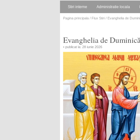
Stiri interne
Administratie locala
Pagina principala
/
Flux Stiri
/ Evanghelia de Duminic
Evanghelia de Duminică.
• publicat la: 28 iunie 2026