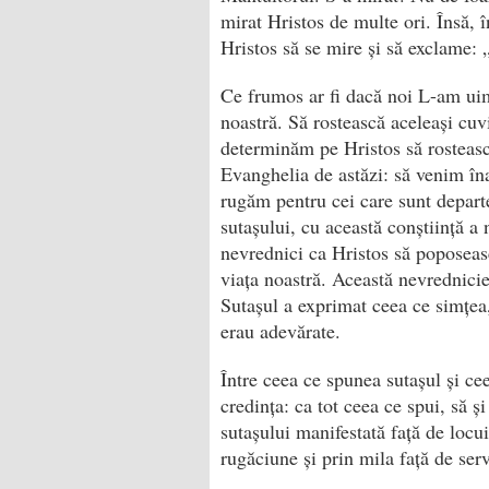
mirat Hristos de multe ori. Însă, î
Hristos să se mire și să exclame: 
Ce frumos ar fi dacă noi L-am uim
noastră. Să rostească aceleași cuv
determinăm pe Hristos să rosteasc
Evanghelia de astăzi: să venim îna
rugăm pentru cei care sunt depart
sutașului, cu această conștiință a
nevrednici ca Hristos să poposeasc
viața noastră. Această nevrednici
Sutașul a exprimat ceea ce simțea, 
erau adevărate.
Între ceea ce spunea sutașul și ce
credința: ca tot ceea ce spui, să și
suta­șului manifestată față de loc
rugăciune și prin mila față de ser