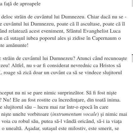
la față de aproapele
a deloc străin de cuvântul lui Dumnezeu. Chiar dacă nu se ­
e cuvântul lui Dumnezeu, poate că îl ascultase, poate că îl
când relatează acest eveniment, Sfântul Evanghelist Luca
m că sutașul iubea poporul ales și zidise în Capernaum o
ste amănunte!
c străin de cuvântul lui Dumnezeu? Atunci când recunoaște
zeu! Altfel, nu s-ar fi considerat nevrednic ca Hristos să
ă-L roage să zică doar un cuvânt ca să se vindece slujitorul
ceput nu ni se pare nimic surprinzător. Să fi fost niște
? Nu! Ele au fost rostite cu încredințare, din toată inima.
e slujitorul său – lucru mai rar într-o epocă în care
r niște unelte vorbitoare (
instrumentum vocale
) și nimic mai
 voia cu robul său, putea să-l vândă oricând, să-i ia viața
 o unealtă. Așadar, sutașul este milostiv, este smerit, se