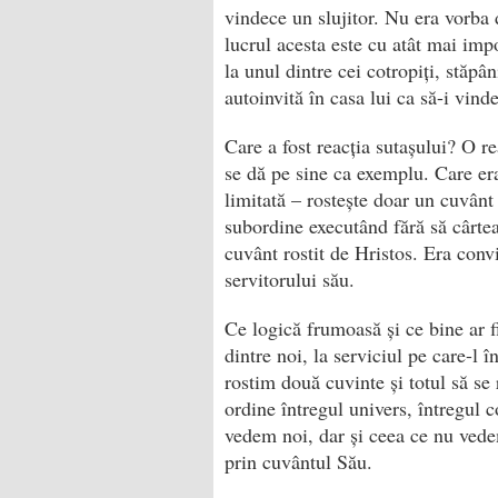
vindece un slujitor. Nu era vorba 
lucrul acesta este cu atât mai impo
la unul dintre cei co­tropiți, stăpâ
autoinvită în casa lui ca să-i vinde
Care a fost reacția sutașului? O r
se dă pe sine ca exemplu. Care era
limitată – rostește doar un cuvânt 
subordine executând fără să cârtea
cuvânt rostit de Hristos. Era conv
servitorului său.
Ce logică frumoasă și ce bine ar f
dintre noi, la serviciul pe care-l 
rostim două cuvinte și totul să s
ordine întregul univers, întregul c
vedem noi, dar și ceea ce nu vede
prin cuvântul Său.