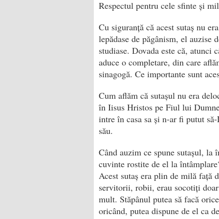
Respectul pentru cele sfinte și mi
Cu siguranță că acest sutaș nu er
lepădase de păgânism, el auzise d
studiase. Dovada este că, atunci 
aduce o completare, din care află
sinagogă. Ce importante sunt ace
Cum aflăm că sutașul nu era delo
în Iisus Hristos pe Fiul lui Dumne
intre în casa sa și n-ar fi putut s
său.
Când auzim ce spune sutașul, la în
cuvinte rostite de el la întâmplare
Acest sutaș era plin de milă față d
servitorii, robii, erau socotiți doa
mult. Stăpânul putea să facă orice
oricând, putea dispune de el ca de