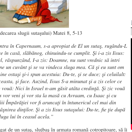
ecarea slugii sutaşului) Matei 8, 5-13
intra în Capernaum, s-a apropiat de El un sutaş, rugându-L
 în casă, slăbănog, chinuindu-se ­cumplit. Şi i-a zis Iisus:
ul, răspunzând, I-a zis: Doamne, nu sunt vrednic să intri
ne un cuvânt şi se va vindeca sluga mea. Că şi eu sunt om
e ostaşi şi-i spun acestuia: Du-te, şi se duce; şi celuilalt:
aceasta, şi face. Auzind, Iisus S-a minunat şi a zis celor ce
vouă: Nici în Israel n-am găsit atâta credinţă. Şi zic vouă
us vor veni şi vor sta la masă cu Avraam, cu Isaac şi cu
iii Împărăţiei vor fi aruncaţi în ­întunericul cel mai din
âşnirea dinţilor. Şi a zis Iisus sutaşului: Du-te, fie ţie după
luga lui în ceasul acela.”
gat de un su­taș, slujbaș în armata romană cotropitoare, să îi