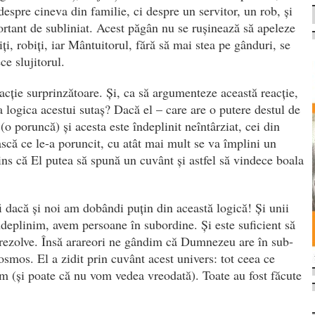
despre cineva din familie, ci despre un servitor, un rob, și
rtant de sub­liniat. Acest păgân nu se ruși­nează să apeleze
niți, robiți, iar Mântuitorul, fără să mai stea pe gânduri, se
ce slujitorul.
eacție surprinzătoare. Și, ca să argumenteze această reacție,
 logica acestui sutaș? Dacă el – care are o putere destul de
(o poruncă) și acesta este îndeplinit neîntârziat, cei din
scă ce le-a poruncit, cu atât mai mult se va împlini un
ins că El putea să spună un cuvânt și astfel să vindece boala
i dacă și noi am dobândi puțin din această logică! Și unii
îndeplinim, avem persoane în subordine. Și este suficient să
e rezolve. Însă arareori ne gândim că Dumnezeu are în sub­
osmos. El a zidit prin cuvânt acest univers: tot ceea ce
m (și poate că nu vom vedea vreodată). Toate au fost făcute