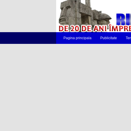
Pagina principala
Publicitate
Ter