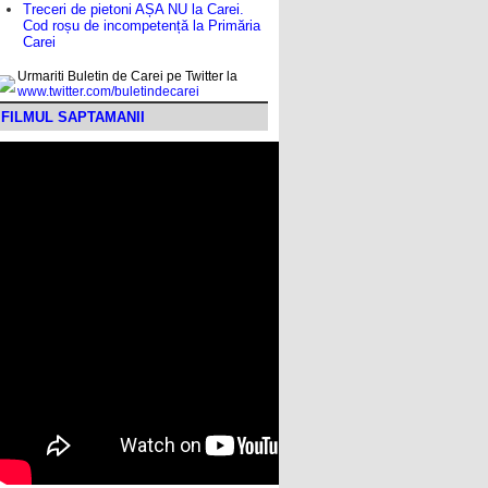
Treceri de pietoni AȘA NU la Carei.
Cod roșu de incompetență la Primăria
Carei
Urmariti Buletin de Carei pe Twitter la
www.twitter.com/buletindecarei
FILMUL SAPTAMANII