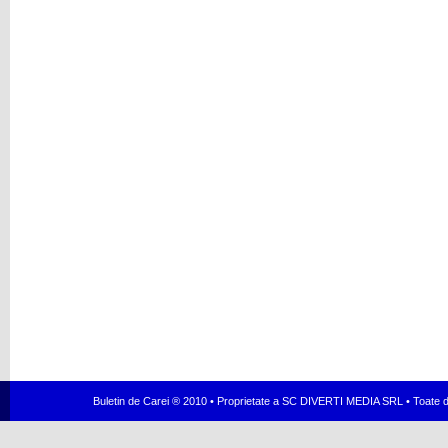
Buletin de Carei ® 2010 • Proprietate a SC DIVERTI MEDIA SRL • Toate dr