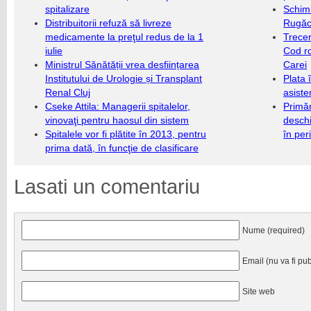
spitalizare
Schim
Distribuitorii refuză să livreze
Rugăc
medicamente la preţul redus de la 1
Trecer
iulie
Cod r
Ministrul Sănătății vrea desființarea
Carei
Institutului de Urologie și Transplant
Plata 
Renal Cluj
asiste
Cseke Attila: Managerii spitalelor,
Primăr
vinovaţi pentru haosul din sistem
deschi
Spitalele vor fi plătite în 2013, pentru
în per
prima dată, în funcţie de clasificare
Lasati un comentariu
Nume (required)
Email (nu va fi pub
Site web