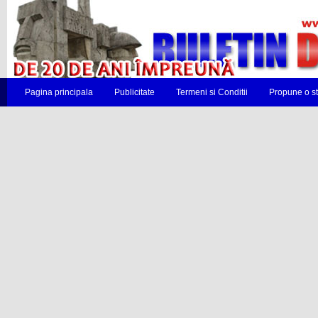
Pagina principala
Publicitate
Termeni si Conditii
Propune o st