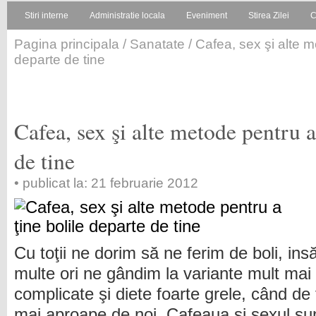
Stiri interne
Administratie locala
Eveniment
Stirea Zilei
C
Pagina principala
/
Sanatate
/ Cafea, sex şi alte m
departe de tine
Cafea, sex şi alte metode pentru a
de tine
• publicat la: 21 februarie 2012
Cu toţii ne dorim să ne ferim de boli, ins
multe ori ne gândim la variante mult mai
complicate şi diete foarte grele, când de 
mai aproape de noi. Cafeaua şi sexul su