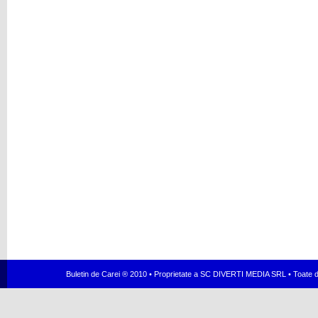
Buletin de Carei ® 2010 • Proprietate a SC DIVERTI MEDIA SRL • Toate dr