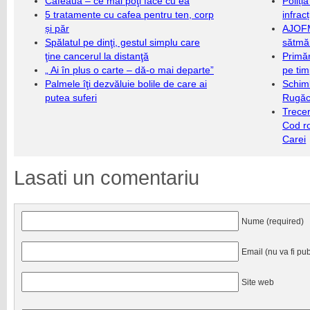
Cafeaua – ce mai poţi face cu ea
Poliți
5 tratamente cu cafea pentru ten, corp
infrac
și păr
AJOFM
Spălatul pe dinţi, gestul simplu care
sătmăr
ţine cancerul la distanţă
Primăr
„ Ai în plus o carte – dă-o mai departe”
pe ti
Palmele îţi dezvăluie bolile de care ai
Schim
putea suferi
Rugăc
Trecer
Cod r
Carei
Lasati un comentariu
Nume (required)
Email (nu va fi pub
Site web