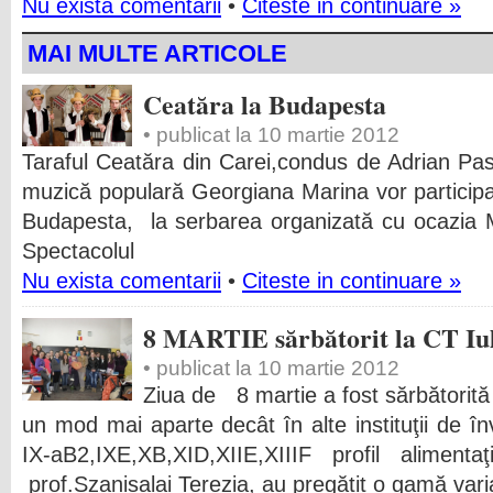
Nu exista comentarii
•
Citeste in continuare »
MAI MULTE ARTICOLE
Ceatăra la Budapesta
• publicat la 10 martie 2012
Taraful Ceatăra din Carei,condus de Adrian Pas
muzică populară Georgiana Marina vor particip
Budapesta, la serbarea organizată cu ocazia Măr
Spectacolul
Nu exista comentarii
•
Citeste in continuare »
8 MARTIE sărbătorit la CT Iu
• publicat la 10 martie 2012
Ziua de 8 martie a fost sărbătorită 
un mod mai aparte decât în alte instituţii de în
IX-aB2,IXE,XB,XID,XIIE,XIIIF profil alimenta
prof.Szanisalai Terezia, au pregătit o gamă var