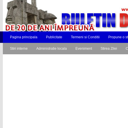
Pagina principala
Publicitate
Termeni si Conditii
Propune o st
Stiri interne
Administratie locala
Eveniment
Stirea Zilei
C