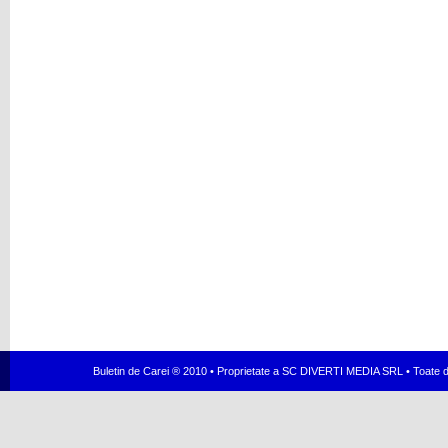
Buletin de Carei ® 2010 • Proprietate a SC DIVERTI MEDIA SRL • Toate dr