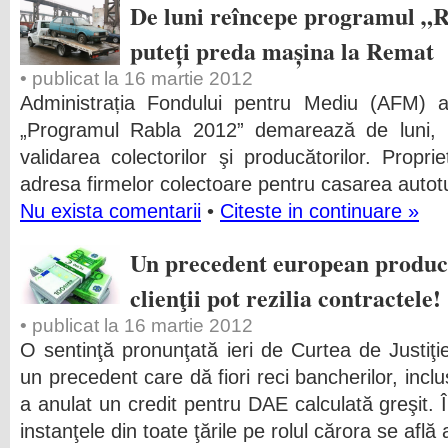
De luni reîncepe programul „Ra
puteți preda mașina la Remat
• publicat la 16 martie 2012
Administrația Fondului pentru Mediu (AFM) a 
„Programul Rabla 2012” demarează de luni, 19
validarea colectorilor şi producătorilor. Propri
adresa firmelor colectoare pentru casarea autot
Nu exista comentarii
•
Citeste in continuare »
Un precedent european produce
clienţii pot rezilia contractele!
• publicat la 16 martie 2012
O sentinţă pronunţată ieri de Curtea de Justiţ
un precedent care dă fiori reci bancherilor, inc
a anulat un credit pentru DAE calculată greşit. Î
instanţele din toate ţările pe rolul cărora se află 