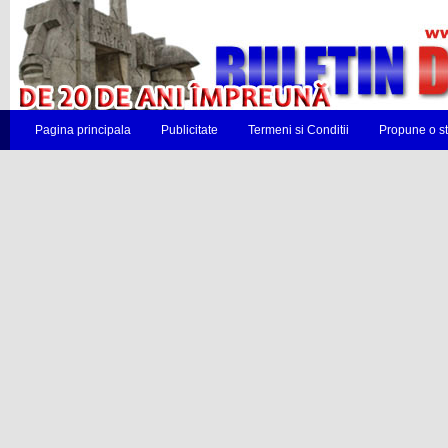
Pagina principala
Publicitate
Termeni si Conditii
Propune o st