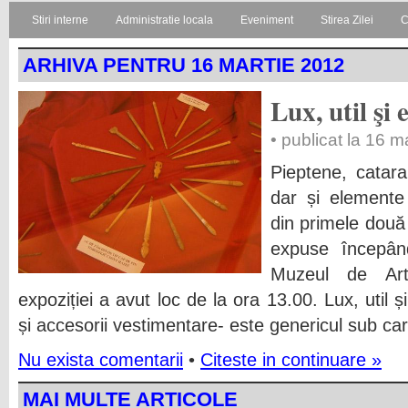
Stiri interne
Administratie locala
Eveniment
Stirea Zilei
C
ARHIVA PENTRU 16 MARTIE 2012
Lux, util şi
• publicat la 16 m
Pieptene, catar
dar și elemente
din primele două
expuse începând
Muzeul de Art
expoziției a avut loc de la ora 13.00. Lux, util 
și accesorii vestimentare- este genericul sub ca
Nu exista comentarii
•
Citeste in continuare »
MAI MULTE ARTICOLE