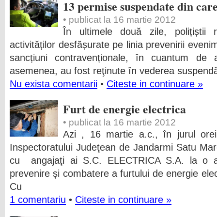
13 permise suspendate din care 
• publicat la 16 martie 2012
În ultimele două zile, polițiștii
activităților desfășurate pe linia prevenirii even
sancțiuni contravenționale, în cuantum de 
asemenea, au fost reţinute în vederea suspendări
Nu exista comentarii
•
Citeste in continuare »
Furt de energie electrica
• publicat la 16 martie 2012
Azi , 16 martie a.c., în jurul ore
Inspectoratului Judeţean de Jandarmi Satu Mare
cu angajaţi ai S.C. ELECTRICA S.A. la o a
prevenire şi combatere a furtului de energie elec
Cu
1 comentariu
•
Citeste in continuare »