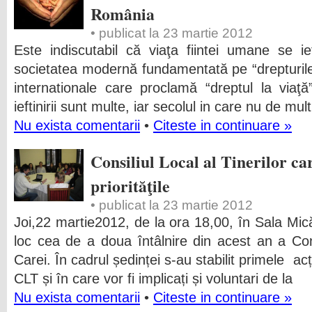
România
• publicat la 23 martie 2012
Este indiscutabil că viaţa fiintei umane se ief
societatea modernă fundamentată pe “drepturile 
internationale care proclamă “dreptul la viaţă
ieftinirii sunt multe, iar secolul in care nu de mu
Nu exista comentarii
•
Citeste in continuare »
Consiliul Local al Tinerilor care
priorităţile
• publicat la 23 martie 2012
Joi,22 martie2012, de la ora 18,00, în Sala Mică
loc cea de a doua întâlnire din acest an a Consi
Carei. În cadrul ședinței s-au stabilit primele ac
CLT și în care vor fi implicați și voluntari de la
Nu exista comentarii
•
Citeste in continuare »