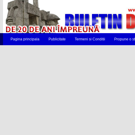
Pagina principala
Publicitate
Termeni si Conditii
Propune o st