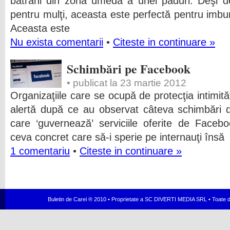
bătrâni din zona umedă a unei păduri. Deşi d
pentru mulţi, aceasta este perfectă pentru imbun
Aceasta este
Nu exista comentarii
•
Citeste in continuare »
Schimbări pe Facebook
• publicat la 23 martie 2012
Organizaţiile care se ocupă de protecţia intimită
alertă după ce au observat câteva schimbări d
care ‘guvernează’ serviciile oferite de Face
ceva concret care să-i sperie pe internauţi însă
1 comentariu
•
Citeste in continuare »
Buletin de Carei ® 2010 • Proprietate a SC DIVERTI MEDIA SRL • Toate dr