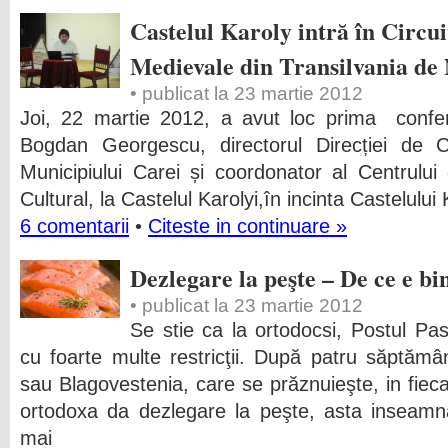
Castelul Karoly intră în Circu
Medievale din Transilvania de
• publicat la 23 martie 2012
Joi, 22 martie 2012, a avut loc prima confer
Bogdan Georgescu, directorul Direcției de Cu
Municipiului Carei și coordonator al Centrulu
Cultural, la Castelul Karolyi,în incinta Castelului 
6 comentarii
•
Citeste in continuare »
Dezlegare la peşte – De ce e b
• publicat la 23 martie 2012
Se stie ca la ortodocsi, Postul Pas
cu foarte multe restricţii. După patru săptăm
sau Blagovestenia, care se prăznuieşte, in fieca
ortodoxa da dezlegare la peşte, asta inseamnâ
mai