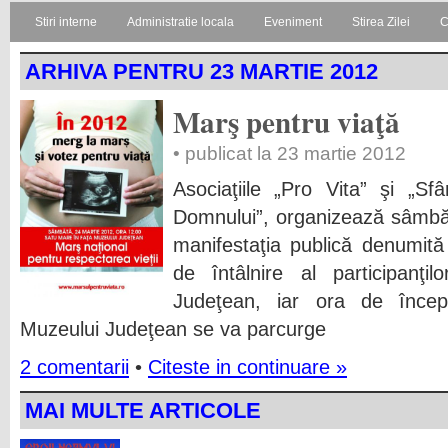
Stiri interne
Administratie locala
Eveniment
Stirea Zilei
C
ARHIVA PENTRU 23 MARTIE 2012
Marş pentru viaţă
• publicat la 23 martie 2012
Asociaţiile „Pro Vita” şi „Sf
Domnului”, organizează sâmbăt
manifestaţia publică denumită
de întâlnire al participanţi
Judeţean, iar ora de încep
Muzeului Judeţean se va parcurge
2 comentarii
•
Citeste in continuare »
MAI MULTE ARTICOLE