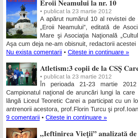
Eroii Neamului la nr. 10
• publicat la 23 martie 2012
A apărut numărul 10 al revistei de c
„Eroii Neamului”, editată de Asoc
Mare şi Asociaţia Naţională „Cultul
Aşa cum deja ne-am obisnuit, redactorii acestei 
Nu exista comentarii
•
Citeste in continuare »
Atletism:3 copii de la CSŞ Car
• publicat la 23 martie 2012
În perioada 21-23 martie 2012
Campionatul naţional de aruncări lungi la care
lângă Liceul Teoretic Carei a participat cu un lot
antrenorii acestora, prof.Florin Turcu şi prof.Ioa
9 comentarii
•
Citeste in continuare »
„Ieftinirea Vieţii” analizată de