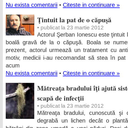
Nu exista comentarii
•
Citeste in continuare »
Ţintuit la pat de o căpuşă
• publicat la 23 martie 2012
Actorul Şerban Ionescu este ţintuit 
boală gravă de la o căpuşă. Boala se numeş
prezent, actorul urmează un tratament cu anti
motiv, medicii i-au recomandat să stea în pat p
acum
Nu exista comentarii
•
Citeste in continuare »
Mătreaţa bradului îţi ajută sis
scapă de infecţii
• publicat la 23 martie 2012
Mătreaţa bradului, cunoscută şi 
degrabă un lichen decât o plant