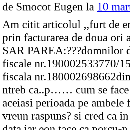
de Smocot Eugen la
10 mar
Am citit articolul ,,furt de e
prin facturarea de doua ori 
SAR PAREA:???domnilor de 
fiscale nr.190002533770/15
fiscala nr.180002698662di
ntreb ca..p…… cum se face c
aceiasi perioada pe ambele 
vreun raspuns? si cred ca in 
data iar eon tace ca porcu-n