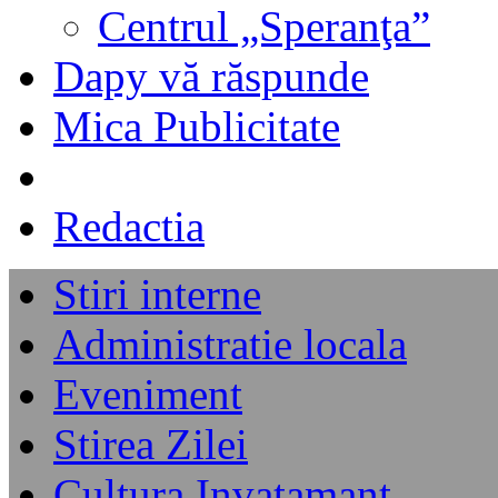
Centrul „Speranţa”
Dapy vă răspunde
Mica Publicitate
Redactia
Stiri interne
Administratie locala
Eveniment
Stirea Zilei
Cultura Invatamant