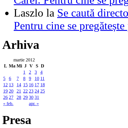
Laszlo
la
Se caută directo
Pentru cine se pregătește
Arhiva
martie 2012
L
Ma
Mi
J
V
S
D
1
2
3
4
5
6
7
8
9
10
11
12
13
14
15
16
17
18
19
20
21
22
23
24
25
26
27
28
29
30
31
« feb.
apr. »
Presa