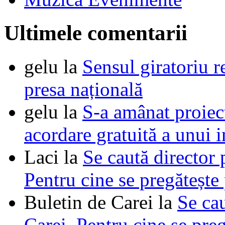
Ultimele comentarii
gelu
la
Sensul giratoriu re
presa națională
gelu
la
S-a amânat proie
acordare gratuită a unui i
Laci
la
Se caută director 
Pentru cine se pregătește
Buletin de Carei
la
Se cau
Carei. Pentru cine se pre