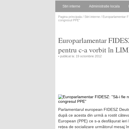
Stiri interne
Administratie locala
Pagina principala
/
Stiri interne
/ Europarlamentar F
congresul PPE”
Europarlamentar FIDESZ
pentru c-a vorbit în 
• publicat la: 19 octombrie 2012
Parlamentarul european FIDESZ Deuts
după ce acesta din urmă a rostit câteva
European (PPE) ce s-a desfășurat ieri l
rețea de socializare următorul mesaj 