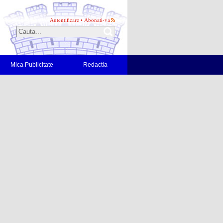
Autentificare
•
Abonati-va
Mica Publicitate
Redactia