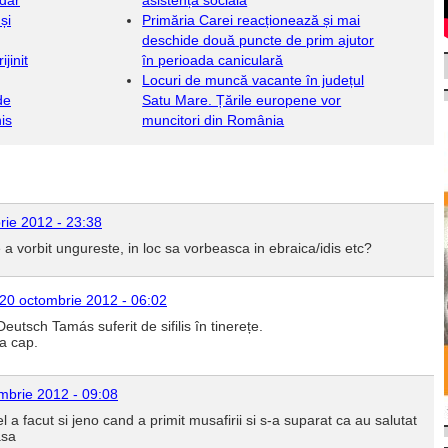
 dar
asistență socială
și
Primăria Carei reacționează și mai
deschide două puncte de prim ajutor
jinit
în perioada caniculară
Locuri de muncă vacante în județul
de
Satu Mare. Țările europene vor
is
muncitori din România
rie 2012 - 23:38
a vorbit ungureste, in loc sa vorbeasca in ebraica/idis etc?
20 octombrie 2012 - 06:02
eutsch Tamás suferit de sifilis în tinerețe.
la cap.
mbrie 2012 - 09:08
fel a facut si jeno cand a primit musafirii si s-a suparat ca au salutat
asa