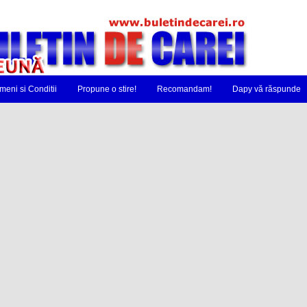
meni si Conditii
Propune o stire!
Recomandam!
Dapy vă răspunde