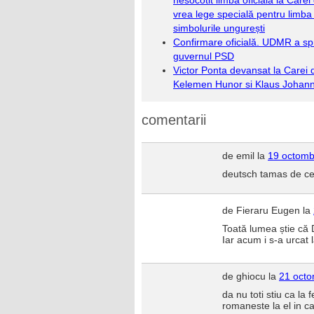
nesocotit limba oficială la Carei
vrea lege specială pentru limba 
simbolurile ungurești
Confirmare oficială. UDMR a spri
guvernul PSD
Victor Ponta devansat la Carei 
Kelemen Hunor si Klaus Johann
comentarii
de emil la
19 octomb
deutsch tamas de ce 
de Fieraru Eugen la
Toată lumea știe că D
Iar acum i s-a urcat 
de ghiocu la
21 octo
da nu toti stiu ca la 
romaneste la el in c