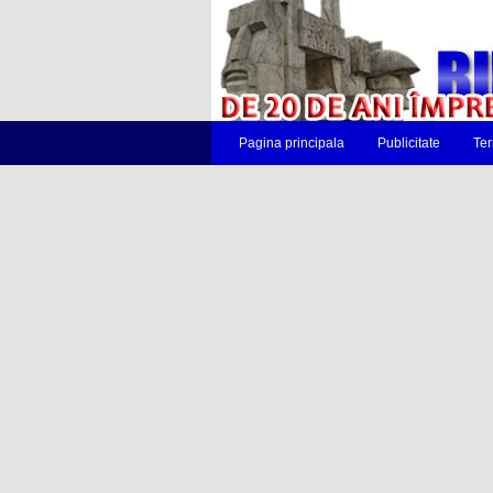
Pagina principala
Publicitate
Ter