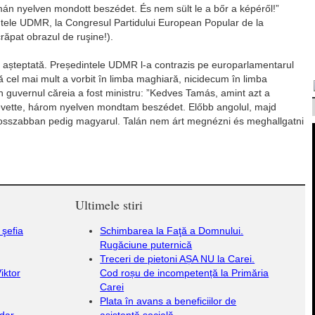
 nyelven mondott beszédet. És nem sült le a bőr a képéről!”
tele UDMR, la Congresul Partidului European Popular de la
crăpat obrazul de ruşine!).
t așteptată. Președintele UDMR l-a contrazis pe europarlamentarul
că cel mai mult a vorbit în limba maghiară, nicidecum în limba
n guvernul căreia a fost ministru: ”Kedves Tamás, amint azt a
evette, három nyelven mondtam beszédet. Előbb angolul, majd
osszabban pedig magyarul. Talán nem árt megnézni és meghallgatni
Ultimele stiri
 şefia
Schimbarea la Faţă a Domnului.
Rugăciune puternică
Treceri de pietoni AȘA NU la Carei.
iktor
Cod roșu de incompetență la Primăria
Carei
Plata în avans a beneficiilor de