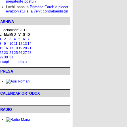
pregătește postul?
Lochli papa
la
Primăria Carei: a plecat
evazionistul și a venit contrabandistul
ARHIVA
octombrie 2012
L
Ma
Mi
J
V
S
D
1
2
3
4
5
6
7
8
9
10
11
12
13
14
15
16
17
18
19
20
21
22
23
24
25
26
27
28
29
30
31
« sept.
nov. »
PRESA
CALENDAR ORTODOX
RADIO