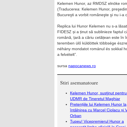
Kelemen Hunor, az RMDSZ elnöke román
(Traducerea: Kelemen Hunor, preşedin
Bucureşti a vorbit româneşte şi nu i-a 
Replica lui Hunor Kelemen nu s-a lăsa
FIDESZ și a ținut să sublinieze faptul 
română, țară a căriu cetățean este în î
teremben ülő küldöttek többsége észr
néhány mondatot románul és sokkal h
a felvételt”.
sursa
napocanews.ro
Stiri asemanatoare
Kelemen Hunor, susţinut pentru
UDMR de Tineretul Maghiar
Pretențiile lui Kelemen Hunor la
întâlnirea cu Marcel Ciolacu și V
Orban
Tupeu! Vicepremierul Hunor a