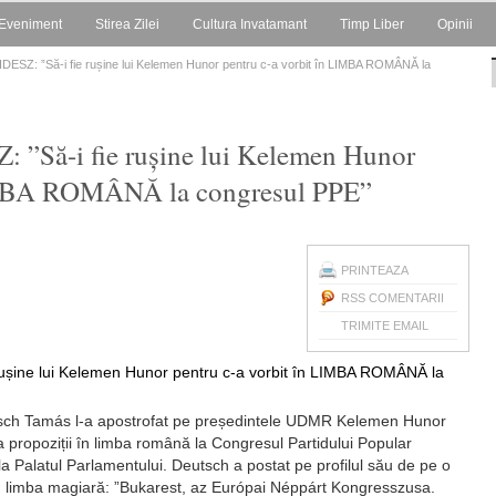
Eveniment
Stirea Zilei
Cultura Invatamant
Timp Liber
Opinii
IDESZ: ”Să-i fie rușine lui Kelemen Hunor pentru c-a vorbit în LIMBA ROMÂNĂ la
: ”Să-i fie rușine lui Kelemen Hunor
LIMBA ROMÂNĂ la congresul PPE”
PRINTEAZA
RSS COMENTARII
TRIMITE EMAIL
ch Tamás l-a apostrofat pe președintele UDMR Kelemen Hunor
 propoziții în limba română la Congresul Partidului Popular
a Palatul Parlamentului. Deutsch a postat pe profilul său de pe o
în limba magiară: ”Bukarest, az Európai Néppárt Kongresszusa.