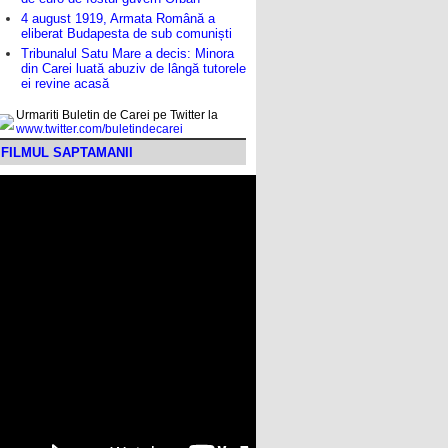
4 august 1919, Armata Română a
eliberat Budapesta de sub comuniști
Tribunalul Satu Mare a decis: Minora
din Carei luată abuziv de lângă tutorele
ei revine acasă
Urmariti Buletin de Carei pe Twitter la
www.twitter.com/buletindecarei
FILMUL SAPTAMANII