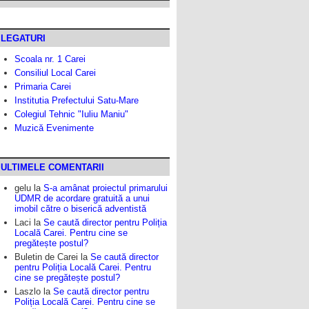
LEGATURI
Scoala nr. 1 Carei
Consiliul Local Carei
Primaria Carei
Institutia Prefectului Satu-Mare
Colegiul Tehnic "Iuliu Maniu"
Muzică Evenimente
ULTIMELE COMENTARII
gelu
la
S-a amânat proiectul primarului
UDMR de acordare gratuită a unui
imobil către o biserică adventistă
Laci
la
Se caută director pentru Poliția
Locală Carei. Pentru cine se
pregătește postul?
Buletin de Carei
la
Se caută director
pentru Poliția Locală Carei. Pentru
cine se pregătește postul?
Laszlo
la
Se caută director pentru
Poliția Locală Carei. Pentru cine se