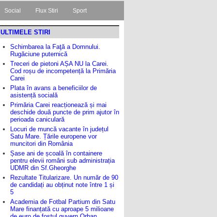
Social
Flux Stiri
Sport
ULTIMELE STIRI
Schimbarea la Faţă a Domnului.
Rugăciune puternică
Treceri de pietoni AȘA NU la Carei.
Cod roșu de incompetență la Primăria
Carei
Plata în avans a beneficiilor de
asistență socială
Primăria Carei reacționează și mai
deschide două puncte de prim ajutor în
perioada caniculară
Locuri de muncă vacante în județul
Satu Mare. Țările europene vor
muncitori din România
Șase ani de școală în containere
pentru elevii români sub administrația
UDMR din Sf.Gheorghe
Rezultate Titularizare. Un număr de 90
de candidați au obținut note între 1 și
5
Academia de Fotbal Partium din Satu
Mare finanțată cu aproape 5 milioane
de euro de fostul guvern Orban