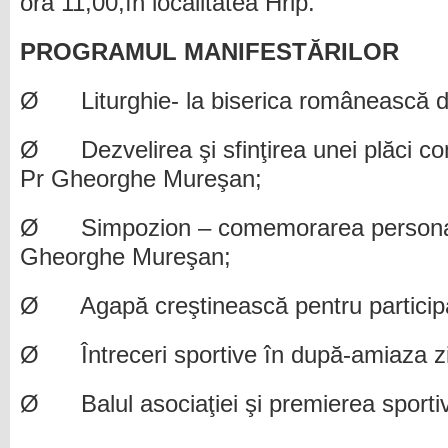
ora 11,00,în localitatea Hrip.
PROGRAMUL MANIFESTĂRILOR
Ø Liturghie- la biserica românească din
Ø Dezvelirea şi sfinţirea unei plăci 
Pr Gheorghe Mureşan;
Ø Simpozion – comemorarea personalit
Gheorghe Mureşan;
Ø Agapă creştinească pentru participan
Ø Întreceri sportive în după-amiaza zi
Ø Balul asociaţiei şi premierea sportivi