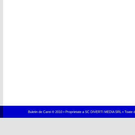
Buletin de Carei ® 2010 • Proprietate a SC DIVERTI MEDIA SRL • Toate dr