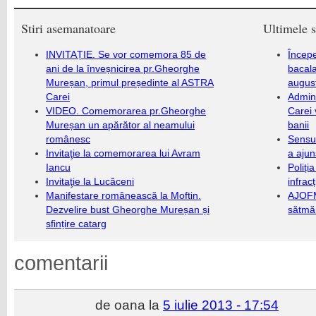
Stiri asemanatoare
Ultimele s
INVITAȚIE. Se vor comemora 85 de
Încep
ani de la înveșnicirea pr.Gheorghe
bacala
Mureșan, primul președinte al ASTRA
augus
Carei
Admini
VIDEO. Comemorarea pr.Gheorghe
Carei 
Mureșan un apărător al neamului
banii
românesc
Sensul
Invitaţie la comemorarea lui Avram
a ajun
Iancu
Poliți
Invitaţie la Lucăceni
infrac
Manifestare românească la Moftin.
AJOFM
Dezvelire bust Gheorghe Mureșan și
sătmăr
sfințire catarg
comentarii
de oana la
5 iulie 2013 - 17:54