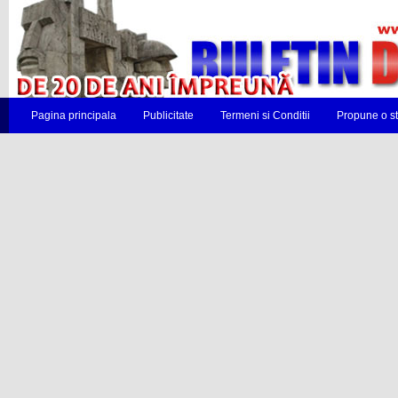
Pagina principala
Publicitate
Termeni si Conditii
Propune o st