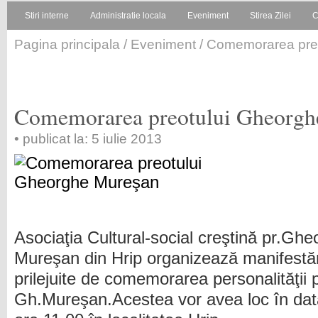
Stiri interne
Administratie locala
Eveniment
Stirea Zilei
C
Pagina principala
/
Eveniment
/ Comemorarea pre
Comemorarea preotului Gheorgh
• publicat la: 5 iulie 2013
A
sociaţia Cultural-social creştină pr.Gh
Mureşan din Hrip organizează manifestări
prilejuite de comemorarea personalităţii p
Gh.Mureşan.Acestea vor avea loc în data