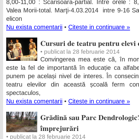
8,00-11,00 : Scarisoara-partial. Intre orele : 8
Valea Morii-total. Marţi-4.03.2014 intre 9-16 
elicon
Nu exista comentarii
•
Citeste in continuare »
Cursuri de teatru pentru elevi 
• publicat la 28 februarie 2014
Convingerea mea este că, în mome
este la fel de importantă în educație ca alfabe
punem pe același nivel de interes. În conseci
teatru elevilor din această școală ferm con
spectaculos,
Nu exista comentarii
•
Citeste in continuare »
Grădină sau Parc Dendrologic?
împrejurări
• publicat la 28 februarie 2014