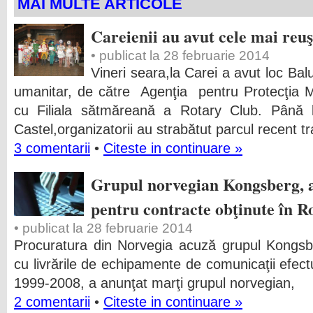
MAI MULTE ARTICOLE
Careienii au avut cele mai reu
• publicat la 28 februarie 2014
Vineri seara,la Carei a avut loc Bal
umanitar, de către Agenţia pentru Protecţia M
cu Filiala sătmăreană a Rotary Club. Până la
Castel,organizatorii au strabătut parcul recent t
3 comentarii
•
Citeste in continuare »
Grupul norvegian Kongsberg, a
pentru contracte obţinute în 
• publicat la 28 februarie 2014
Procuratura din Norvegia acuză grupul Kongsbe
cu livrările de echipamente de comunicaţii efec
1999-2008, a anunţat marţi grupul norvegian,
2 comentarii
•
Citeste in continuare »