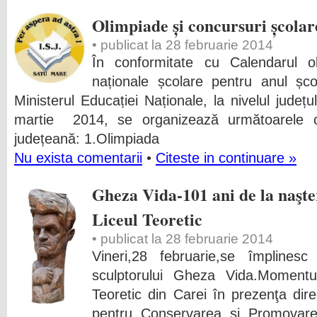
Olimpiade și concursuri școlar
• publicat la 28 februarie 2014
În conformitate cu Calendarul ol
naționale școlare pentru anul șc
Ministerul Educației Naționale, la nivelul jude
martie 2014, se organizează următoarele c
județeană: 1.Olimpiada
Nu exista comentarii
•
Citeste in continuare »
Gheza Vida-101 ani de la naşt
Liceul Teoretic
• publicat la 28 februarie 2014
Vineri,28 februarie,se împline
sculptorului Gheza Vida.Momentu
Teoretic din Carei în prezenţa dir
pentru Conservarea și Promovarea