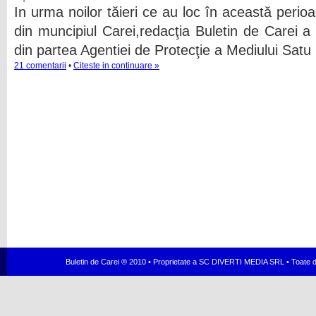
In urma noilor tăieri ce au loc în această perioa
din muncipiul Carei,redacţia Buletin de Carei a
din partea Agentiei de Protecţie a Mediului Satu 
21 comentarii
•
Citeste in continuare »
Buletin de Carei ® 2010 • Proprietate a SC DIVERTI MEDIA SRL • Toate dr