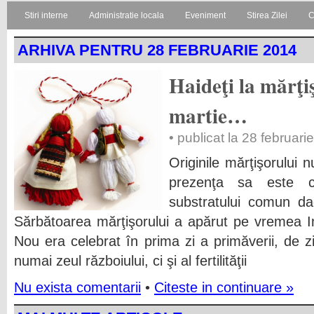
Stiri interne
Administratie locala
Eveniment
Stirea Zilei
C
ARHIVA PENTRU 28 FEBRUARIE 2014
Haideţi la mărţi
martie…
• publicat la 28 februari
Originile mărţişorului 
prezenţa sa este c
substratului comun dac
Sărbătoarea mărţişorului a apărut pe vremea 
Nou era celebrat în prima zi a primăverii, de z
numai zeul războiului, ci şi al fertilităţii
Nu exista comentarii
•
Citeste in continuare »