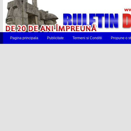
Pagina principala
Publicitate
Termeni si Conditii
Propune o st