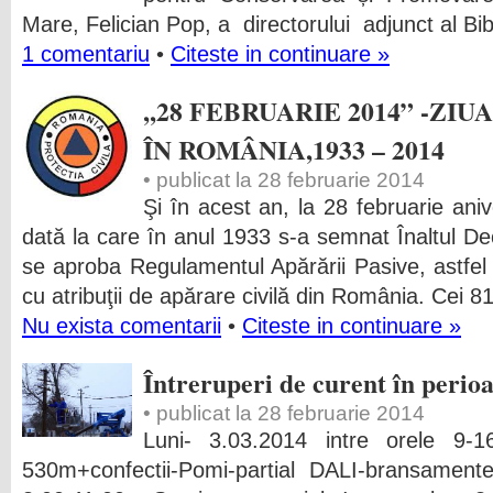
Mare, Felician Pop, a directorului adjunct al Bibl
1 comentariu
•
Citeste in continuare »
,,28 FEBRUARIE 2014” -ZI
ÎN ROMÂNIA,1933 – 2014
• publicat la 28 februarie 2014
Şi în acest an, la 28 februarie aniv
dată la care în anul 1933 s-a semnat Înaltul De
se aproba Regulamentul Apărării Pasive, astfel s
cu atribuţii de apărare civilă din România. Cei 8
Nu exista comentarii
•
Citeste in continuare »
Întreruperi de curent în perio
• publicat la 28 februarie 2014
Luni- 3.03.2014 intre orele 
530m+confectii-Pomi-partial DALI-bransamente-