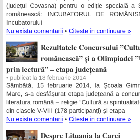
(județul Covasna) pentru o ediție specială a Ș
românească: INCUBATORUL DE ROMÂNISM. 
Incubatorului
Nu exista comentarii
•
Citeste in continuare »
Rezultatele Concursului ”Cultur
românească” și a Olimpiadei ”
prin lectură” – etapa județeană
• publicat la 18 februarie 2014
Sâmbătă, 15 februarie 2014, la Școala Gimn
Mare, s-a desfășurat etapa județeană a concursu
literatura română – religie ”Cultură și spirituali
din clasele V-VIII (178 participanți) și etapa
Nu exista comentarii
•
Citeste in continuare »
Despre Lituania la Carei