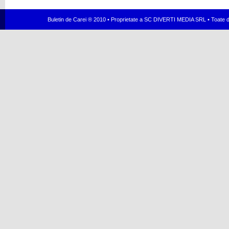
Buletin de Carei ® 2010 • Proprietate a SC DIVERTI MEDIA SRL • Toate dr