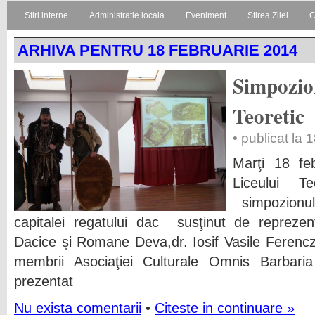
Stiri interne
Administratie locala
Eveniment
Stirea Zilei
C
ARHIVA PENTRU 18 FEBRUARIE 2014
Simpozion
Teoretic
• publicat la 
Marţi 18 feb
Liceului T
simpozionul
capitalei regatului dac susţinut de reprezent
Dacice şi Romane Deva,dr. Iosif Vasile Ferencz.
membrii Asociaţiei Culturale Omnis Barbar
prezentat
Nu exista comentarii
•
Citeste in continuare »