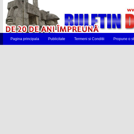
Pagina principala
Publicitate
Termeni si Conditii
Propune o st