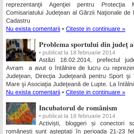
reprezentanţii Agenţiei pentru Protecţia Me
Comisariatului Judeţean al Gărzii Naţionale de 
Cadastru
Nu exista comentarii
•
Citeste in continuare »
Problema sportului din judeţ 
• publicat la 18 februarie 2014
Astăzi 18.02.2014, prefectul ju
Avram a avut o întâlnire de lucru cu reprezent
Judeţean, Direcţia Judeţeană pentru Sport şi 
Mare şi Asociaţia Judeţeană de Lupte. La întâlnire
Nu exista comentarii
•
Citeste in continuare »
Incubatorul de românism
• publicat la 18 februarie 2014
Activiști, bloggeri și conectori 
românești sunt așteptați în perioada 21-23 f