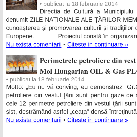
• publicat la 18 februarie 2014
Direcția de Cultură a Municipiului
denumit ZILE NAȚIONALE ALE ȚĂRILOR MEMBR
cunoașterea și promovarea culturii și tradiţiilor
Europene. Proiectul constă în organizare
Nu exista comentarii
•
Citeste in continuare »
Perimetrele petroliere din vest
Mol Hungarian OIL & Gas P
• publicat la 18 februarie 2014
Motto: „Eu nu vă conving, eu demonstrez” Gr.
petroliere din vestul ţării sunt pentru gaze d
cele 12 perimetre petroliere din vestul ţării su
şist, destrămând astfel „ceaţa” densă întreţinută
Nu exista comentarii
•
Citeste in continuare »