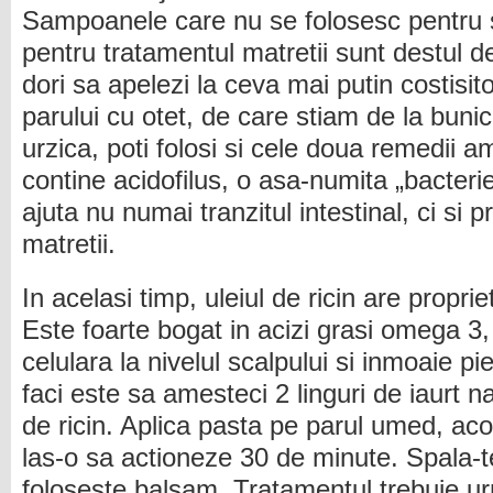
Sampoanele care nu se folosesc pentru s
pentru tratamentul matretii sunt destul d
dori sa apelezi la ceva mai putin costisito
parului cu otet, de care stiam de la buni
urzica, poti folosi si cele doua remedii am
contine acidofilus, o asa-numita „bacteri
ajuta nu numai tranzitul intestinal, ci si 
matretii.
In acelasi timp, uleiul de ricin are proprie
Este foarte bogat in acizi grasi omega 3,
celulara la nivelul scalpului si inmoaie pi
faci este sa amesteci 2 linguri de iaurt na
de ricin. Aplica pasta pe parul umed, aco
las-o sa actioneze 30 de minute. Spala-te
foloseste balsam. Tratamentul trebuie ur