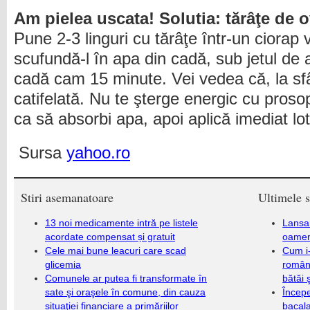
Am pielea uscata! Solutia: tărâţe de 
Pune 2-3 linguri cu tărâţe într-un ciorap 
scufundă-l în apa din cadă, sub jetul de a
cadă cam 15 minute. Vei vedea că, la sfâr
catifelată. Nu te şterge energic cu pros
ca să absorbi apa, apoi aplică imediat lo
Sursa
yahoo.ro
Stiri asemanatoare
Ultimele s
13 noi medicamente intră pe listele
Lansa
acordate compensat și gratuit
oameni
Cele mai bune leacuri care scad
Cum i-
glicemia
români
Comunele ar putea fi transformate în
bătăi 
sate şi oraşele în comune, din cauza
Încep
situaţiei financiare a primăriilor
bacala