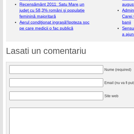
Recensământ 2011: Satu Mare,un
augus
judeţ cu 58,3% români şi populaţie
Admini
feminină majoritară
Carei 
Aerul condiţionat ingraşă!Ipoteza şoc
banii
pe care medicii o fac publică
Sensul
a ajun
Lasati un comentariu
Nume (required)
Email (nu va fi pub
Site web