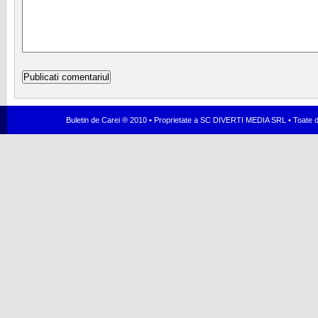
Buletin de Carei ® 2010 • Proprietate a SC DIVERTI MEDIA SRL • Toate dr