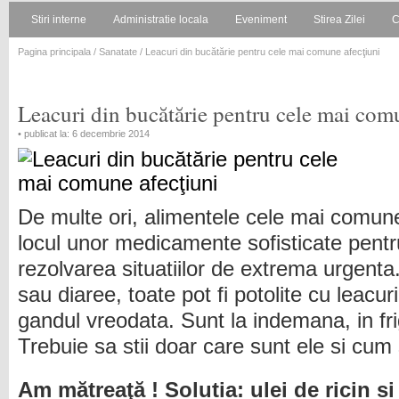
Stiri interne
Administratie locala
Eveniment
Stirea Zilei
C
Pagina principala
/
Sanatate
/ Leacuri din bucătărie pentru cele mai comune afecţiuni
Leacuri din bucătărie pentru cele mai com
• publicat la: 6 decembrie 2014
De multe ori, alimentele cele mai comun
locul unor medicamente sofisticate pentr
rezolvarea situatiilor de extrema urgenta.
sau diaree, toate pot fi potolite cu leacur
gandul vreodata. Sunt la indemana, in fri
Trebuie sa stii doar care sunt ele si cum 
Am mătreaţă ! Solutia: ulei de ricin si