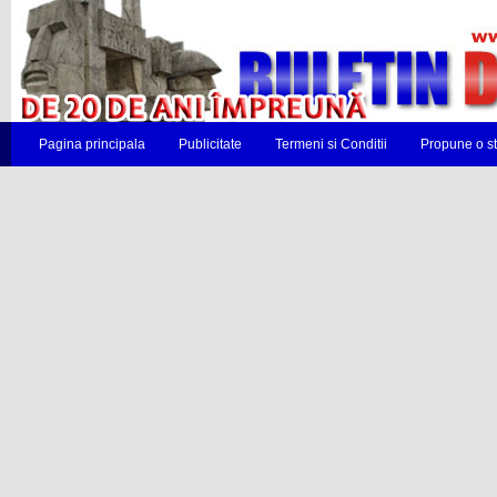
Pagina principala
Publicitate
Termeni si Conditii
Propune o st