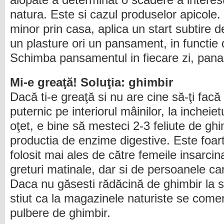
alopate a determinat o scadere a interesu
natura. Este si cazul produselor apicole.
minor prin casa, aplica un start subtire 
un plasture ori un pansament, in functie
Schimba pansamentul in fiecare zi, pana 
Mi-e greaţă! Soluţia: ghimbir
Dacă ti-e greaţă si nu are cine să-ţi facă
puternic pe interiorul mâinilor, la incheiet
oţet, e bine să mesteci 2-3 feliute de gh
productia de enzime digestive. Este foarte
folosit mai ales de către femeile insarci
greturi matinale, dar si de persoanele c
Daca nu găsesti rădăcină de ghimbir la 
stiut ca la magazinele naturiste se come
pulbere de ghimbir.