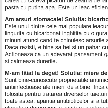
cafea cu cateva picaturi de zeama de lam
pasta cu putina apa. Este un leac eficient
Am arsuri stomacale! Solutia: bicarb
Este unul dintre cele mai populare leacur
lingurita cu bicarbonat inghitita cu o gu
minuni atunci cand te chinuiesc arsurile 
Daca rezisti, e bine sa bei si un pahar cu
Actioneaza ca un adevarat pansament gas
si calmeaza durerile.
M-am tăiat la deget! Solutia: miere de
Sunt bine-cunoscute proprietatile antimic
antiinfectioase ale mierii de albine. Inca 
folosita pentru tratarea diverselor taieturi 
toate astea, aparitia antibioticelor si a t