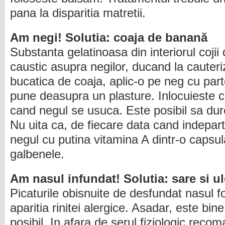
pana la disparitia matretii.
Am negi! Solutia: coaja de banană
Substanta gelatinoasa din interiorul coji
caustic asupra negilor, ducand la cauter
bucatica de coaja, aplic-o pe neg cu parte
pune deasupra un plasture. Inlocuieste co
cand negul se usuca. Este posibil sa dure
Nu uita ca, de fiecare data cand indepart
negul cu putina vitamina A dintr-o capsul
galbenele.
Am nasul infundat! Solutia: sare si u
Picaturile obisnuite de desfundat nasul f
aparitia rinitei alergice. Asadar, este bine
posibil. In afara de serul fiziologic reco