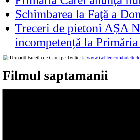
Schimbarea la Faţă a Do
Treceri de pietoni AȘA N
incompetență la Primăria
Urmariti Buletin de Carei pe Twitter la
www.twitter.com/buletinde
Filmul saptamanii