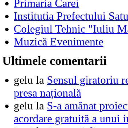
Primaria Carei
Institutia Prefectului Sa
Colegiul Tehnic "Iuliu M
Muzică Evenimente
Ultimele comentarii
gelu
la
Sensul giratoriu re
presa națională
gelu
la
S-a amânat proie
acordare gratuită a unui i