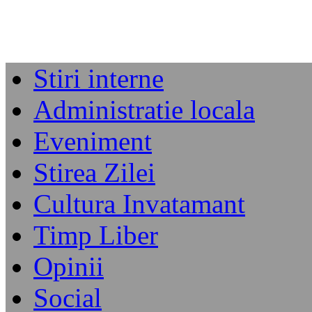
Stiri interne
Administratie locala
Eveniment
Stirea Zilei
Cultura Invatamant
Timp Liber
Opinii
Social