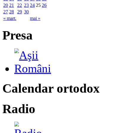
20
21
22
23
24
25
26
27
28
29
30
« mart.
mai »
Presa
Calendar ortodox
Radio