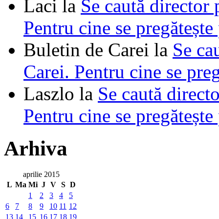
Laci
la
Se caută director 
Pentru cine se pregătește
Buletin de Carei
la
Se cau
Carei. Pentru cine se pre
Laszlo
la
Se caută directo
Pentru cine se pregătește
Arhiva
aprilie 2015
L
Ma
Mi
J
V
S
D
1
2
3
4
5
6
7
8
9
10
11
12
13
14
15
16
17
18
19