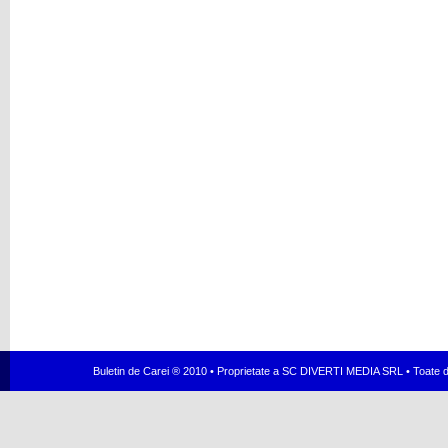
Buletin de Carei ® 2010 • Proprietate a SC DIVERTI MEDIA SRL • Toate dr