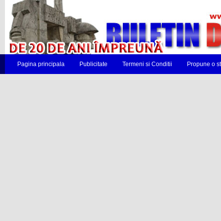
Pagina principala
Publicitate
Termeni si Conditii
Propune o st