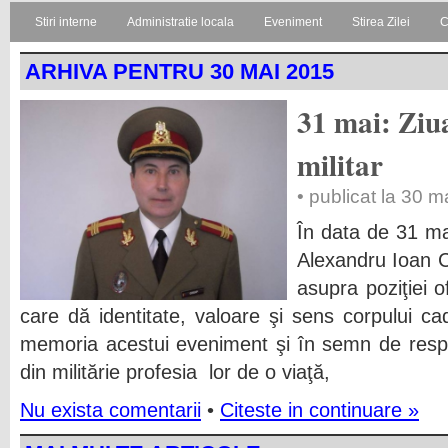
Stiri interne
Administratie locala
Eveniment
Stirea Zilei
C
ARHIVA PENTRU 30 MAI 2015
31 mai: Ziu
militar
• publicat la 30 
În data de 31 ma
Alexandru Ioan C
asupra poziţiei of
care dă identitate, valoare şi sens corpului cad
memoria acestui eveniment şi în semn de respe
din militărie profesia lor de o viaţă,
Nu exista comentarii
•
Citeste in continuare »