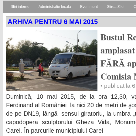
Stiri interne
Administratie locala
Eveniment
Stirea Zilei
C
ARHIVA PENTRU 6 MAI 2015
Bustul R
amplasat 
FĂRĂ apr
Comisia
• publicat la
Duminică, 10 mai 2015, de la ora 12,30, va 
Ferdinand al României la nici 20 de metri de şos
de pe DN19, lângă sensul giratoriu, la umbra „
capodopera sculptorului Gheza Vida, Monum
Carei. În parcurile municipiului Carei