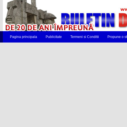
Pagina principala
Publicitate
Termeni si Conditii
Propune o st