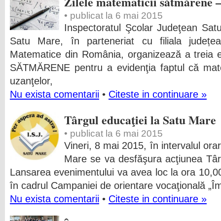
Zilele matematicii sătmărene – 
• publicat la 6 mai 2015
Inspectoratul Şcolar Judeţean Satu
Satu Mare, în parteneriat cu filiala județea
Matematice din România, organizează a treia e
SĂTMĂRENE pentru a evidenţia faptul că mate
uzanţelor,
Nu exista comentarii
•
Citeste in continuare »
Târgul educaţiei la Satu Mare
• publicat la 6 mai 2015
Vineri, 8 mai 2015, în intervalul or
Mare se va desfăşura acţiunea Târgu
Lansarea evenimentului va avea loc la ora 10,00
în cadrul Campaniei de orientare vocaţională „Îmi
Nu exista comentarii
•
Citeste in continuare »