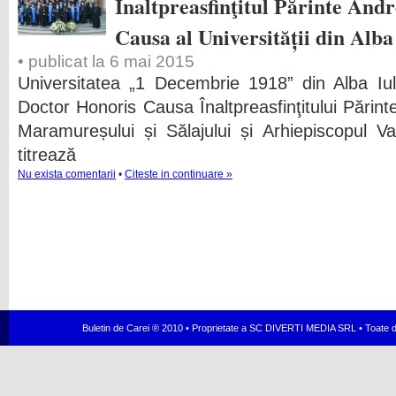
Înaltpreasfinţitul Părinte And
Causa al Universității din Alba
• publicat la 6 mai 2015
Universitatea „1 Decembrie 1918” din Alba Iuli
Doctor Honoris Causa Înaltpreasfinţitului Părinte 
Maramureșului și Sălajului și Arhiepiscopul Vad
titrează
Nu exista comentarii
•
Citeste in continuare »
Buletin de Carei ® 2010 • Proprietate a SC DIVERTI MEDIA SRL • Toate dr