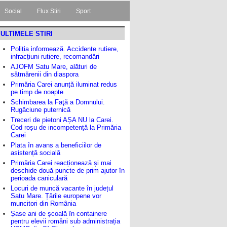
Social
Flux Stiri
Sport
ULTIMELE STIRI
Poliția informează. Accidente rutiere,
infracțiuni rutiere, recomandări
AJOFM Satu Mare, alături de
sătmărenii din diaspora
Primăria Carei anunță iluminat redus
pe timp de noapte
Schimbarea la Faţă a Domnului.
Rugăciune puternică
Treceri de pietoni AȘA NU la Carei.
Cod roșu de incompetență la Primăria
Carei
Plata în avans a beneficiilor de
asistență socială
Primăria Carei reacționează și mai
deschide două puncte de prim ajutor în
perioada caniculară
Locuri de muncă vacante în județul
Satu Mare. Țările europene vor
muncitori din România
Șase ani de școală în containere
pentru elevii români sub administrația