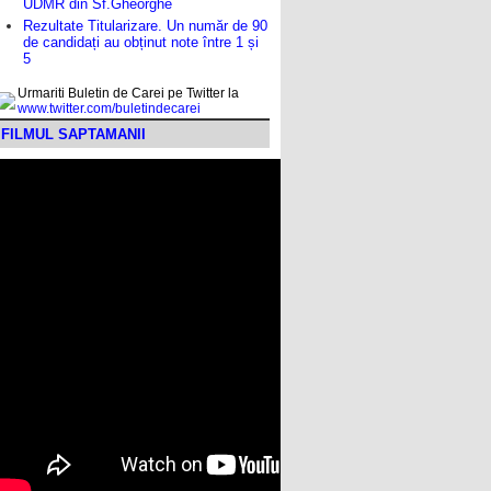
UDMR din Sf.Gheorghe
Rezultate Titularizare. Un număr de 90
de candidați au obținut note între 1 și
5
Urmariti Buletin de Carei pe Twitter la
www.twitter.com/buletindecarei
FILMUL SAPTAMANII