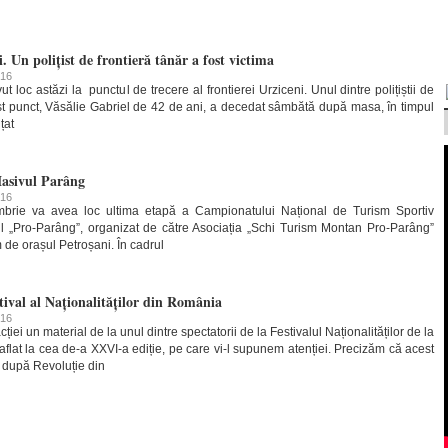
. Un polițist de frontieră tânăr a fost victima
016
 loc astăzi la punctul de trecere al frontierei Urziceni. Unul dintre polițiștii de
cest punct, Văsălie Gabriel de 42 de ani, a decedat sâmbătă după masa, în timpul
țat
Masivul Parâng
016
mbrie va avea loc ultima etapă a Campionatului Național de Turism Sportiv
eul „Pro-Parâng”, organizat de către Asociația „Schi Turism Montan Pro-Parâng”
 de orașul Petroșani. În cadrul
stival al Naționalităților din România
016
iei un material de la unul dintre spectatorii de la Festivalul Naționalităților de la
lat la cea de-a XXVI-a ediție, pe care vi-l supunem atenției. Precizăm că acest
at după Revoluție din