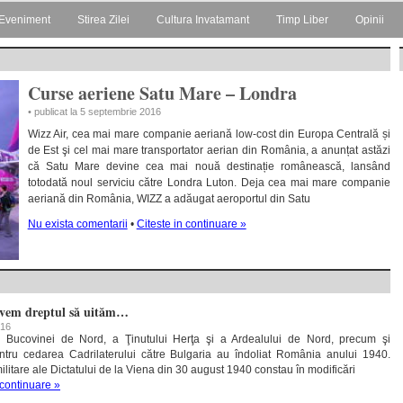
Eveniment
Stirea Zilei
Cultura Invatamant
Timp Liber
Opinii
Curse aeriene Satu Mare – Londra
• publicat la 5 septembrie 2016
Wizz Air, cea mai mare companie aeriană low-cost din Europa Centrală și
de Est şi cel mai mare transportator aerian din România, a anunțat astăzi
că Satu Mare devine cea mai nouă destinație românească, lansând
totodată noul serviciu către Londra Luton. Deja cea mai mare companie
aeriană din România, WIZZ a adăugat aeroportul din Satu
Nu exista comentarii
•
Citeste in continuare »
avem dreptul să uităm…
016
a Bucovinei de Nord, a Ţinutului Herţa şi a Ardealului de Nord, precum şi
ntru cedarea Cadrilaterului către Bulgaria au îndoliat România anului 1940.
militare ale Dictatului de la Viena din 30 august 1940 constau în modificări
 continuare »