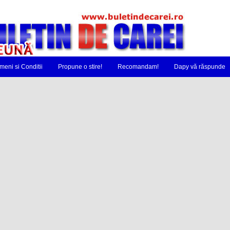
meni si Conditii
Propune o stire!
Recomandam!
Dapy vă răspunde