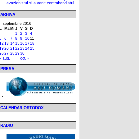
evazionistul și a venit contrabandistul
ARHIVA
septembrie 2016
L
Ma
Mi
J
V
S
D
1
2
3
4
5
6
7
8
9
10
11
12
13
14
15
16
17
18
19
20
21
22
23
24
25
26
27
28
29
30
« aug.
oct. »
PRESA
CALENDAR ORTODOX
RADIO