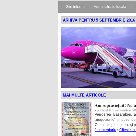
Stiri interne
Administratie locala
ARHIVA PENTRU 5 SEPTEMBRIE 2016
MAI MULTE ARTICOLE
Am supravieţuit! Nu 
• publicat la 5 septembrie 2
Pierderea Basarabiei, 
„negocierile“ impuse pe
Consecinţele politice şi 
1 comentariu
•
Citeste in