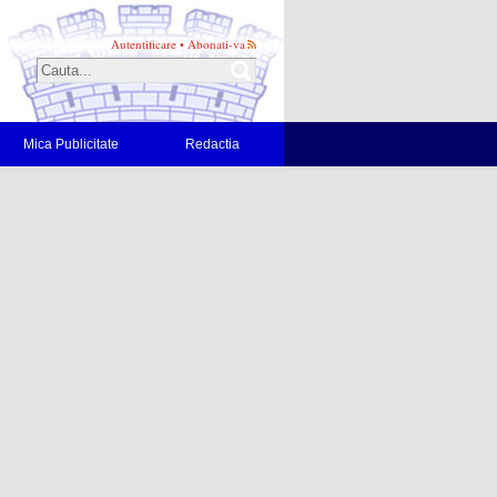
Autentificare
•
Abonati-va
Mica Publicitate
Redactia