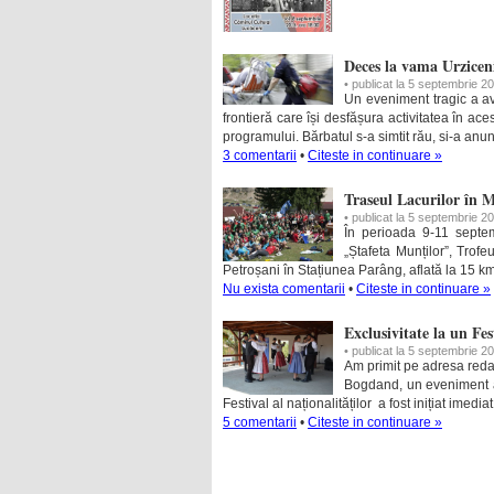
Deces la vama Urziceni
• publicat la 5 septembrie 2
Un eveniment tragic a avut
frontieră care își desfășura activitatea în a
programului. Bărbatul s-a simtit rău, si-a anun
3 comentarii
•
Citeste in continuare »
Traseul Lacurilor în 
• publicat la 5 septembrie 2
În perioada 9-11 septe
„Ștafeta Munților”, Trof
Petroșani în Stațiunea Parâng, aflată la 15 km
Nu exista comentarii
•
Citeste in continuare »
Exclusivitate la un Fe
• publicat la 5 septembrie 2
Am primit pe adresa redacț
Bogdand, un eveniment af
Festival al naționalităților a fost inițiat imedi
5 comentarii
•
Citeste in continuare »