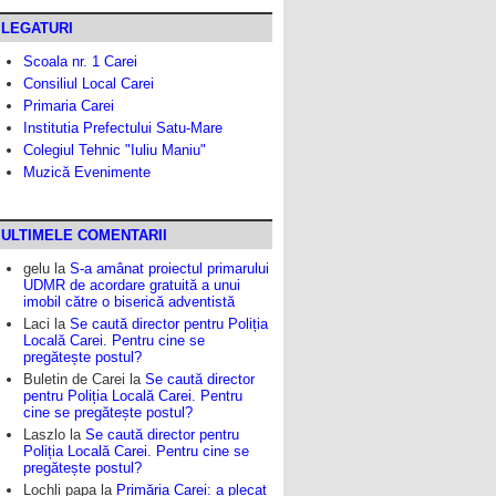
LEGATURI
Scoala nr. 1 Carei
Consiliul Local Carei
Primaria Carei
Institutia Prefectului Satu-Mare
Colegiul Tehnic "Iuliu Maniu"
Muzică Evenimente
ULTIMELE COMENTARII
gelu
la
S-a amânat proiectul primarului
UDMR de acordare gratuită a unui
imobil către o biserică adventistă
Laci
la
Se caută director pentru Poliția
Locală Carei. Pentru cine se
pregătește postul?
Buletin de Carei
la
Se caută director
pentru Poliția Locală Carei. Pentru
cine se pregătește postul?
Laszlo
la
Se caută director pentru
Poliția Locală Carei. Pentru cine se
pregătește postul?
Lochli papa
la
Primăria Carei: a plecat