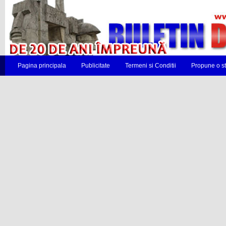
Pagina principala
Publicitate
Termeni si Conditii
Propune o st