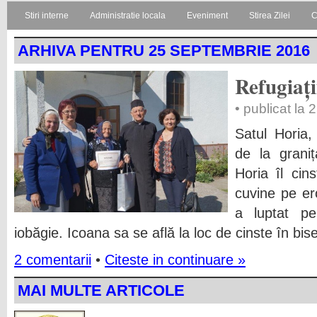
Stiri interne
Administratie locala
Eveniment
Stirea Zilei
C
ARHIVA PENTRU 25 SEPTEMBRIE 2016
Refugiați
• publicat la
Satul Horia,
de la grani
Horia îl cin
cuvine pe er
a luptat p
iobăgie. Icoana sa se află la loc de cinste în bise
2 comentarii
•
Citeste in continuare »
MAI MULTE ARTICOLE