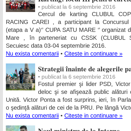
• publicat la 6 septembrie 2016
Cercul de karting CLUBUL CO
RACING CAREI , a participant la Concursul 
(etapa a V a)‘’ CUPA SATU MARE ‘’ organizat de
Mare , în parteneriat cu CSSK (CLUBUL
Secuiesc data 03-04 septembrie 2016.
Nu exista comentarii
•
Citeste in continuare »
Strategii înainte de alegerile 
• publicat la 6 septembrie 2016
Fostul premier şi lider PSD, Vict
deloc şi se afişează public alături 
Unită. Victor Ponta a fost surprins, ieri, în Parl
o şedinţă alături de cei de la PRU. Pe lângă Vict
Nu exista comentarii
•
Citeste in continuare »
Noul ministru de la Interne