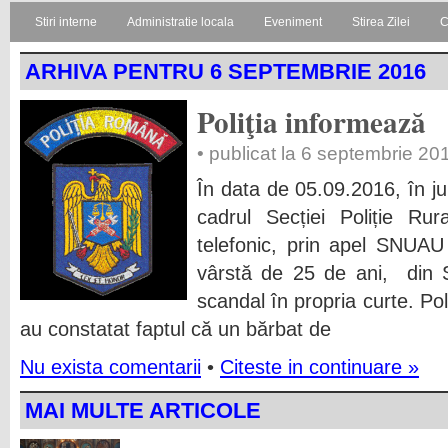
Stiri interne
Administratie locala
Eveniment
Stirea Zilei
C
ARHIVA PENTRU 6 SEPTEMBRIE 2016
Poliţia informează
• publicat la 6 septembrie 20
În data de 05.09.2016, în jur
cadrul Secției Poliție Rur
telefonic, prin apel SNUA
vârstă de 25 de ani, din S
scandal în propria curte. Poliț
au constatat faptul că un bărbat de
Nu exista comentarii
•
Citeste in continuare »
MAI MULTE ARTICOLE