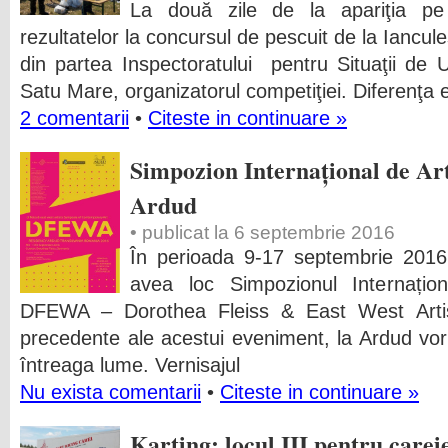
La două zile de la apariţia pe
rezultatelor la concursul de pescuit de la Iancul
din partea Inspectoratului pentru Situaţii de 
Satu Mare, organizatorul competiţiei. Diferenţa 
2 comentarii
•
Citeste in continuare »
Simpozion Internațional de A
Ardud
• publicat la 6 septembrie 2016
În perioada 9-17 septembrie 2016
avea loc Simpozionul Internați
DFEWA – Dorothea Fleiss & East West Artists
precedente ale acestui eveniment, la Ardud vor fi
întreaga lume. Vernisajul
Nu exista comentarii
•
Citeste in continuare »
Karting: locul III pentru carei