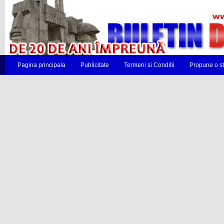
Pagina principala
Publicitate
Termeni si Conditii
Propune o st