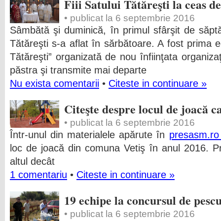
Fiii Satului Tătăreşti la ceas d
• publicat la 6 septembrie 2016
Sâmbătă şi duminică, în primul sfârşit de săp
Tătăreşti s-a aflat în sărbătoare. A fost prima ed
Tătăreşti” organizată de nou înfiinţata organiza
păstra şi transmite mai departe
Nu exista comentarii
•
Citeste in continuare »
Citeşte despre locul de joacă c
• publicat la 6 septembrie 2016
Într-unul din materialele apărute în
presasm.r
loc de joacă din comuna Vetiş în anul 2016. P
altul decât
1 comentariu
•
Citeste in continuare »
19 echipe la concursul de pescui
• publicat la 6 septembrie 2016