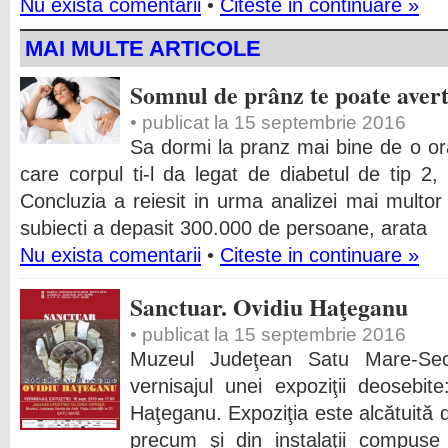
Nu exista comentarii
•
Citeste in continuare »
MAI MULTE ARTICOLE
Somnul de prânz te poate avert
• publicat la 15 septembrie 2016
Sa dormi la pranz mai bine de o or
care corpul ti-l da legat de diabetul de tip 2, 
Concluzia a reiesit in urma analizei mai multor 
subiecti a depasit 300.000 de persoane, arata
Nu exista comentarii
•
Citeste in continuare »
Sanctuar. Ovidiu Haţeganu
• publicat la 15 septembrie 2016
Muzeul Judeţean Satu Mare-Secţ
vernisajul unei expoziţii deosebi
Haţeganu. Expoziţia este alcătuită di
precum şi din instalaţii compuse