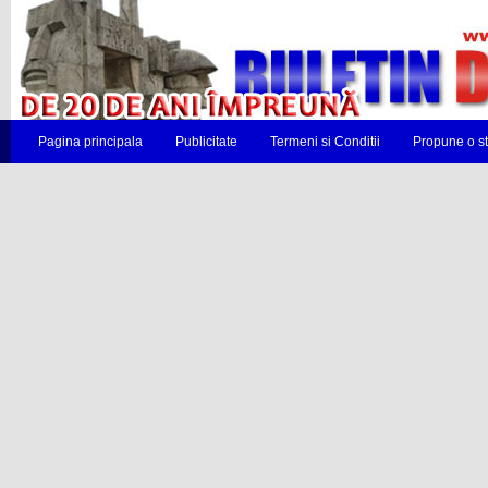
Pagina principala
Publicitate
Termeni si Conditii
Propune o st