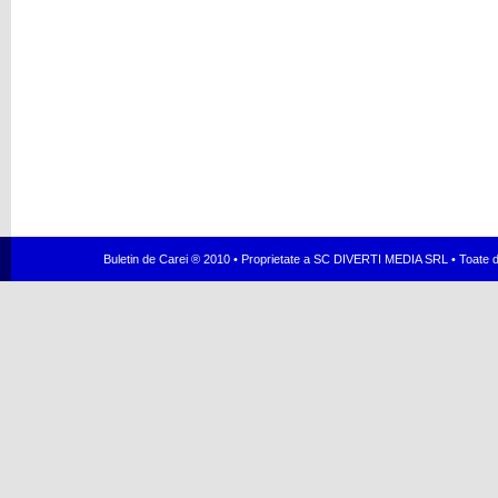
Buletin de Carei ® 2010 • Proprietate a SC DIVERTI MEDIA SRL • Toate dr