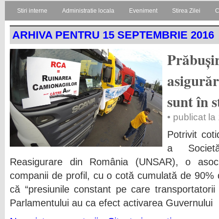
Stiri interne
Administratie locala
Eveniment
Stirea Zilei
C
ARHIVA PENTRU 15 SEPTEMBRIE 2016
Prăbușir
asigurăr
sunt în 
• publicat l
Potrivit cot
a Societ
Reasigurare din România (UNSAR), o asoci
companii de profil, cu o cotă cumulată de 90% d
că “presiunile constant pe care transportatorii
Parlamentului au ca efect activarea Guvernului