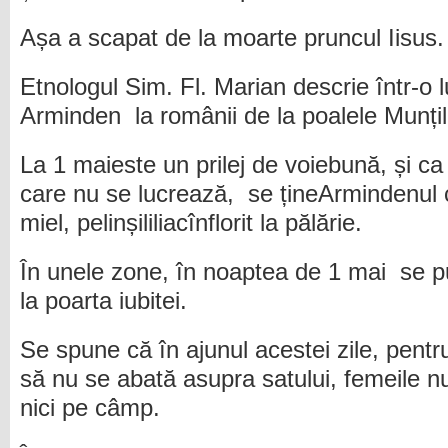
Așa a scapat de la moarte pruncul Iisus.
Etnologul Sim. Fl. Marian descrie într-o l
Arminden la românii de la poalele Munți
La 1 maieste un prilej de voiebună, și ca
care nu se lucrează, se țineArmindenul cu
miel, pelinșililiacînflorit la pălărie.
În unele zone, în noaptea de 1 mai se p
la poarta iubitei.
Se spune că în ajunul acestei zile, pentru
să nu se abată asupra satului, femeile nu
nici pe câmp.