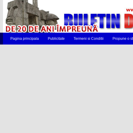
Pagina principala
Publicitate
Termeni si Conditii
Propune o st