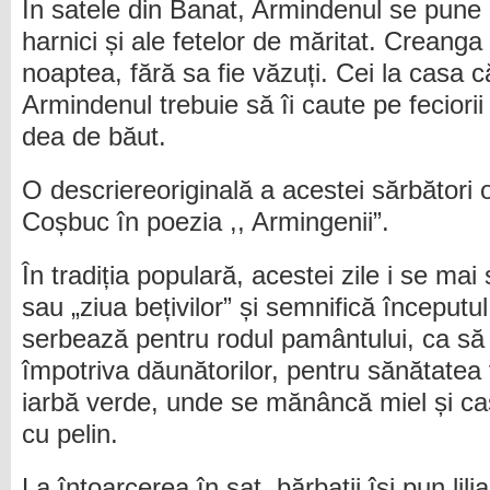
În satele din Banat, Armindenul se pune 
harnici și ale fetelor de măritat. Creanga
noaptea, fără sa fie văzuți. Cei la casa 
Armindenul trebuie să îi caute pe feciorii
dea de băut.
O descriereoriginală a acestei sărbători
Coșbuc în poezia ,, Armingenii”.
În tradiția populară, acestei zile i se mai 
sau „ziua bețivilor” și semnifică începutu
serbează pentru rodul pamântului, ca să 
împotriva dăunătorilor, pentru sănătatea 
iarbă verde, unde se mănâncă miel și ca
cu pelin.
La întoarcerea în sat, bărbații își pun lilia