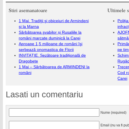
Stiri asemanatoare
Ultimele s
1 Mai. Tradiţii şi obiceiuri de Armindeni
Poliți
şi la Marna
infrac
Sărbătoarea şvabilor și Rusaliile la
AJOFM
români marcate duminică la Carei
sătmăr
Aproape 1,5 milioane de români îşi
Primăr
serbează onomastica de Florii
pe ti
INVITAȚIE. Șezătoare tradițională de
Schim
Dragobete
Rugăc
1 Mai – Sărbătoarea de ARMINDENI la
Trecer
români
Cod r
Carei
Lasati un comentariu
Nume (required)
Email (nu va fi pub