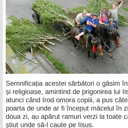
Semnificația acestei sărbători o găsim în 
și religioase, amintind de prigonirea lui 
atunci când Irod omora copiii, a pus cât
poarta de unde ar fi început măcelul în z
doua zi, au apărut ramuri verzi la toate c
știut unde să-l caute pe Iisus.