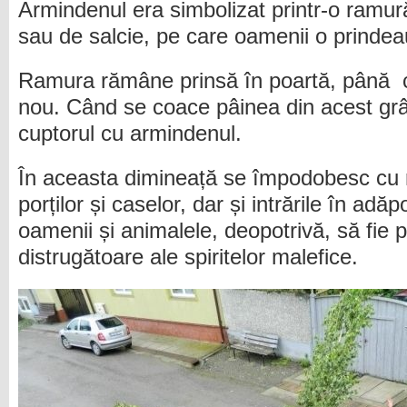
Armindenul era simbolizat printr-o ramur
sau de salcie, pe care oamenii o prindea
Ramura rămâne prinsă în poartă, până 
nou. Când se coace pâinea din acest grâ
cuptorul cu armindenul.
În aceasta dimineață se împodobesc cu ra
porților și caselor, dar și intrările în adăp
oamenii și animalele, deopotrivă, să fie pr
distrugătoare ale spiritelor malefice.