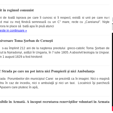
lit în regimul comunist
ni de toatã isprava pe care îi cunosc si îi respect, existã si unii pe care nu-i
ed mai cu moţ fiindcă semneazã cu un C” mare, recte cu „Careianul”. Nişte
ărora le place să bată apa în piuă atunci
teste in continuare »
Aniversare Toma Şorban de Cerneşti
7 s-au împlinit 212 ani de la naşterea preotului greco-catolic Toma Şorban de
t la Nyiradonyi, astăzi în Ungaria, în 7 iulie 1805. A absolvit teologia la Ungvar.
n 1 august 1829 a fost hirotonit
! Strada pe care nu pot intra nici Pompierii şi nici Ambulanţa
ada Porumbeilor din municipiul Carei se prezintă ca în imagini. Nici o maşină
ra în caz de incediu, nici o ambulaţă şi nici un taxi. Localnicii îşi parcheză
Apaserv care plutesc în apă,
nibile în Armată. A început recrutarea rezerviştilor voluntari în Armata