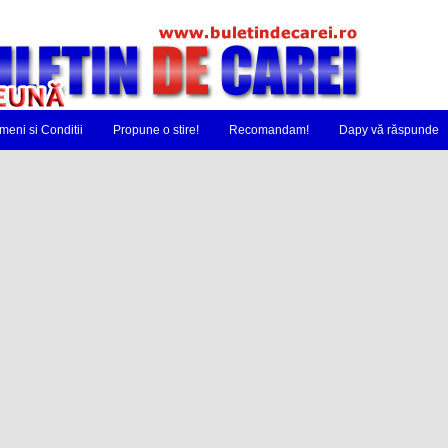
meni si Conditii
Propune o stire!
Recomandam!
Dapy vă răspunde