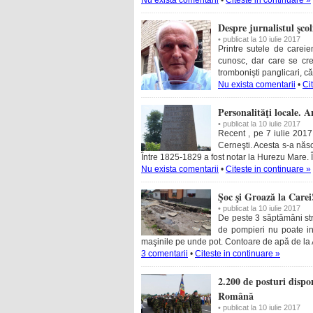
Nu exista comentarii
•
Citeste in continuare »
Despre jurnalistul şco
• publicat la 10 iulie 2017
Printre sutele de careie
cunosc, dar care se cr
trombonişti panglicari, c
Nu exista comentarii
•
Ci
Personalităţi locale. 
• publicat la 10 iulie 2017
Recent , pe 7 iulie 201
Cerneşti. Acesta s-a născu
Între 1825-1829 a fost notar la Hurezu Mare. Î
Nu exista comentarii
•
Citeste in continuare »
Şoc şi Groază la Carei
• publicat la 10 iulie 2017
De peste 3 săptămâni str
de pompieri nu poate int
maşinile pe unde pot. Contoare de apă de la 
3 comentarii
•
Citeste in continuare »
2.200 de posturi dispo
Română
• publicat la 10 iulie 2017