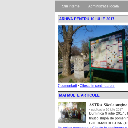
Stiri interne
Administratie locala
ARHIVA PENTRU 10 IULIE 2017
7 comentarii
•
Citeste in continuare »
MAI MULTE ARTICOLE
ASTRA Săcele susţine 
• publicat la 10 iulie 2017
Duminică 9 iulie 2017 , l
ținut o slujbă de pomeni
GHERMAN BOGDAN (1808-18