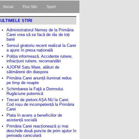
Social
Flux Stiri
Sport
ULTIMELE STIRI
Administratorul Nemeș de la Primăria
Carei vrea să se facă de râs de toți
banii
Sensul giratoriu recent realizat la Carei
a ajuns în presa națională
Poliția informează. Accidente rutiere,
infracțiuni rutiere, recomandări
AJOFM Satu Mare, alături de
sătmărenii din diaspora
Primăria Carei anunță iluminat redus
pe timp de noapte
Schimbarea la Faţă a Domnului.
Rugăciune puternică
Treceri de pietoni AȘA NU la Carei.
Cod roșu de incompetență la Primăria
Carei
Plata în avans a beneficiilor de
asistență socială
Primăria Carei reacționează și mai
deschide două puncte de prim ajutor în
perioada caniculară