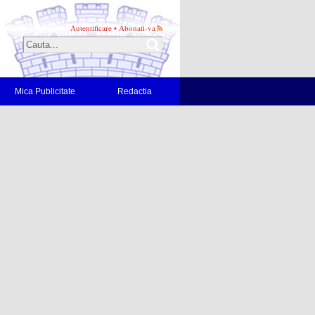
Autentificare
•
Abonati-va
Mica Publicitate
Redactia