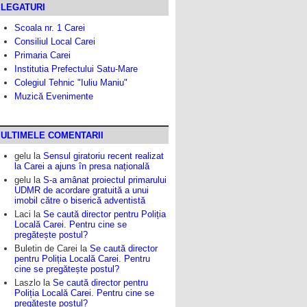
LEGATURI
Scoala nr. 1 Carei
Consiliul Local Carei
Primaria Carei
Institutia Prefectului Satu-Mare
Colegiul Tehnic "Iuliu Maniu"
Muzică Evenimente
ULTIMELE COMENTARII
gelu
la
Sensul giratoriu recent realizat
la Carei a ajuns în presa națională
gelu
la
S-a amânat proiectul primarului
UDMR de acordare gratuită a unui
imobil către o biserică adventistă
Laci
la
Se caută director pentru Poliția
Locală Carei. Pentru cine se
pregătește postul?
Buletin de Carei
la
Se caută director
pentru Poliția Locală Carei. Pentru
cine se pregătește postul?
Laszlo
la
Se caută director pentru
Poliția Locală Carei. Pentru cine se
pregătește postul?