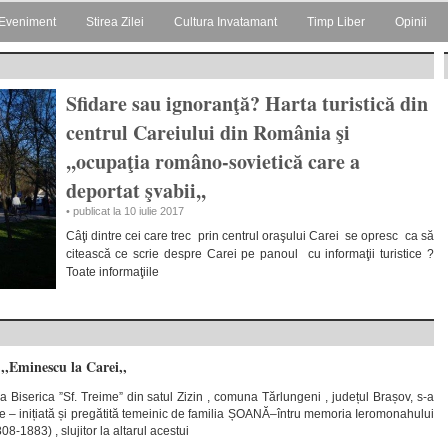
Eveniment
Stirea Zilei
Cultura Invatamant
Timp Liber
Opinii
Sfidare sau ignoranţă? Harta turistică din
centrul Careiului din România şi
,,ocupaţia româno-sovietică care a
deportat şvabii,,
• publicat la 10 iulie 2017
Câţi dintre cei care trec prin centrul oraşului Carei se opresc ca să
citească ce scrie despre Carei pe panoul cu informaţii turistice ?
Toate informaţiile
,,Eminescu la Carei,,
a Biserica ”Sf. Treime” din satul Zizin , comuna Tărlungeni , județul Brașov, s-a
re – inițiată și pregătită temeinic de familia ȘOANĂ–întru memoria Ieromonahului
83) , slujitor la altarul acestui