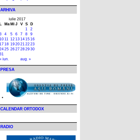
ARHIVA
iulie 2017
L
Ma
Mi
J
V
S
D
1
2
3
4
5
6
7
8
9
10
11
12
13
14
15
16
17
18
19
20
21
22
23
24
25
26
27
28
29
30
31
« iun.
aug. »
PRESA
CALENDAR ORTODOX
RADIO