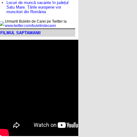
Locuri de muncă vacante în județul
Satu Mare. Țările europene vor
muncitori din România
Urmariti Buletin de Carei pe Twitter la
www.twitter.com/buletindecarei
FILMUL SAPTAMANII