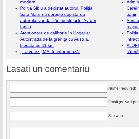
modern
Admini
Poliția Sibiu a depistat autorul. Poliția
Carei 
Satu Mare nu dorește depistarea
banii
autorului vandalizării bustului lui Avram
Sensul
Iancu
a ajun
Atenționare de călătorie în Ungaria:
Poliți
Autostrada de la graniţa cu Austria,
infrac
blocată pe 11 km
AJOFM
„TU votezi, MAI te informează”
sătmăr
Lasati un comentariu
Nume (required)
Email (nu va fi pub
Site web