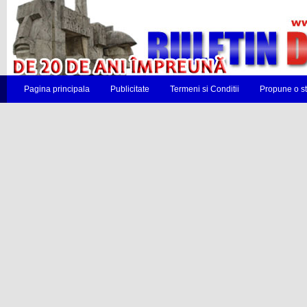
Pagina principala
Publicitate
Termeni si Conditii
Propune o st