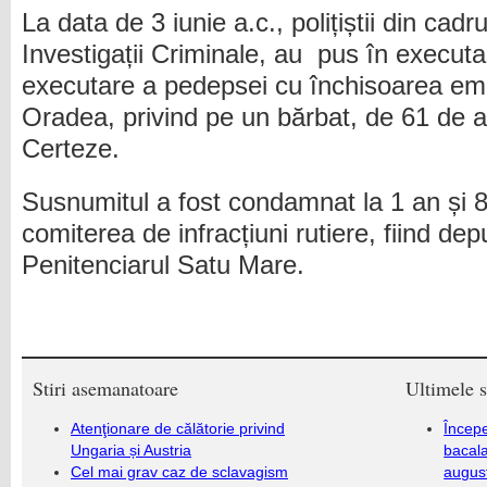
La data de 3 iunie a.c., polițiștii din cadr
Investigații Criminale, au pus în execu
executare a pedepsei cu închisoarea emi
Oradea, privind pe un bărbat, de 61 de an
Certeze.
Susnumitul a fost condamnat la 1 an și 8
comiterea de infracțiuni rutiere, fiind depu
Penitenciarul Satu Mare.
Stiri asemanatoare
Ultimele s
Atenţionare de călătorie privind
Încep
Ungaria și Austria
bacala
Cel mai grav caz de sclavagism
augus