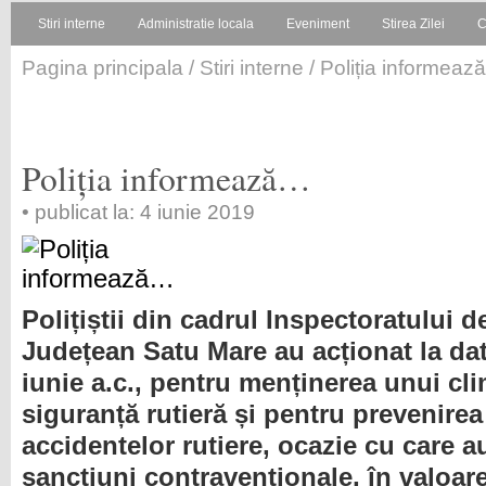
Stiri interne
Administratie locala
Eveniment
Stirea Zilei
C
Pagina principala
/
Stiri interne
/ Poliția informea
Poliția informează…
• publicat la: 4 iunie 2019
Polițiștii din cadrul Inspectoratului de
Județean Satu Mare au acționat la da
iunie a.c., pentru menținerea unui cli
siguranță rutieră și pentru prevenire
accidentelor rutiere, ocazie cu care a
sancțiuni contravenționale,
în valoar